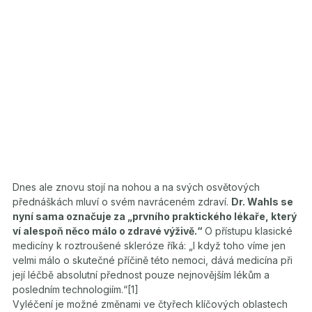
Dnes ale znovu stojí na nohou a na svých osvětových
přednáškách mluví o svém navráceném zdraví.
Dr. Wahls se
nyní sama označuje za „prvního praktického lékaře, který
ví alespoň něco málo o zdravé výživě.“
O přístupu klasické
medicíny k roztroušené skleróze říká: „I když toho víme jen
velmi málo o skutečné příčině této nemoci, dává medicína při
její léčbě absolutní přednost pouze nejnovějším lékům a
posledním technologiím.“[1]
Vyléčení je možné změnami ve čtyřech klíčových oblastech