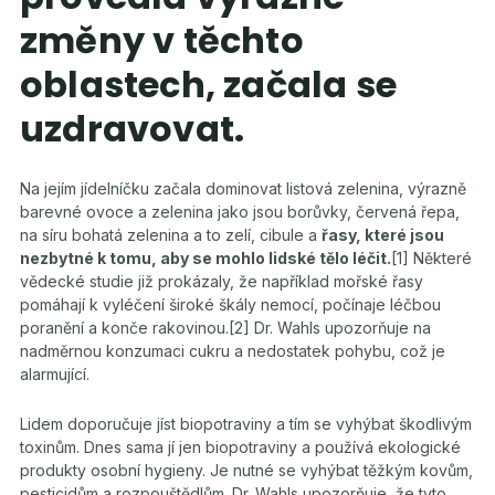
změny v těchto
oblastech, začala se
uzdravovat.
Na jejím jídelníčku začala dominovat listová zelenina, výrazně
barevné ovoce a zelenina jako jsou borůvky, červená řepa,
na síru bohatá zelenina a to zelí, cibule a
řasy, které jsou
nezbytné k tomu, aby se mohlo lidské tělo léčit.
[1] Některé
vědecké studie již prokázaly, že například mořské řasy
pomáhají k vyléčení široké škály nemocí, počínaje léčbou
poranění a konče rakovinou.[2] Dr. Wahls upozorňuje na
nadměrnou konzumaci cukru a nedostatek pohybu, což je
alarmující.
Lidem doporučuje jíst biopotraviny a tím se vyhýbat škodlivým
toxinům. Dnes sama jí jen biopotraviny a používá ekologické
produkty osobní hygieny. Je nutné se vyhýbat těžkým kovům,
pesticidům a rozpouštědlům. Dr. Wahls upozorňuje, že tyto