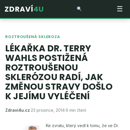
ZDRAVÍ
4U
☰
ROZTROUŠENÁ SKLEROZA
LÉKAŘKA DR. TERRY
WAHLS POSTIŽENÁ
ROZTROUŠENOU
SKLERÓZOU RADÍ, JAK
ZMĚNOU STRAVY DOŠLO
K JEJÍMU VYLÉČENÍ
Zdravi4u.cz
·
23 prosince, 2014
·
6 min čtení
Ke zvratu, který vedl k tomu, že se Dr.