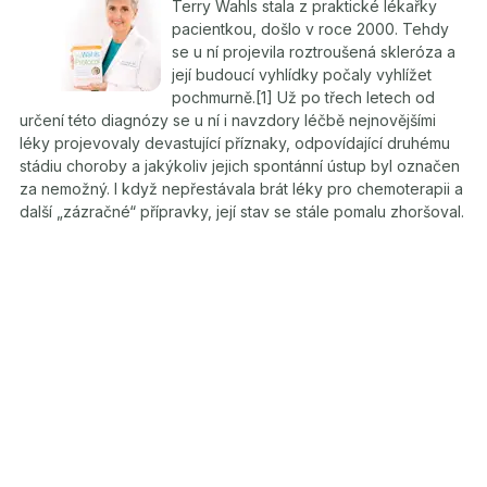
Terry Wahls stala z praktické lékařky
pacientkou, došlo v roce 2000. Tehdy
se u ní projevila roztroušená skleróza a
její budoucí vyhlídky počaly vyhlížet
pochmurně.[1] Už po třech letech od
určení této diagnózy se u ní i navzdory léčbě nejnovějšími
léky projevovaly devastující příznaky, odpovídající druhému
stádiu choroby a jakýkoliv jejich spontánní ústup byl označen
za nemožný. I když nepřestávala brát léky pro chemoterapii a
další „zázračné“ přípravky, její stav se stále pomalu zhoršoval.