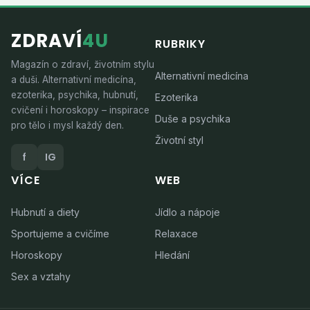
ZDRAVÍ
4U
RUBRIKY
Magazín o zdraví, životním stylu
Alternativní medicína
a duši. Alternativní medicína,
ezoterika, psychika, hubnutí,
Ezoterika
cvičení i horoskopy – inspirace
Duše a psychika
pro tělo i mysl každý den.
Životní styl
f
IG
VÍCE
WEB
Hubnutí a diety
Jídlo a nápoje
Sportujeme a cvičíme
Relaxace
Horoskopy
Hledání
Sex a vztahy