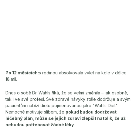
Po 12 měsících:
s rodinou absolvovala výlet na kole v délce
18 mil.
Dnes o sobě Dr. Wahls říká, že se velmi změnila – jak osobně,
tak i ve své profesi. Své zdravé návyky stále dodržuje a svým
pacientům nabízí dietu pojmenovanou jako "Wahls Diet".
Nemocné motivuje slibem, že
pokud budou dodržovat
léčebný plán, může se jejich zdraví zlepšit natolik, že už
nebudou potřebovat žádné léky.