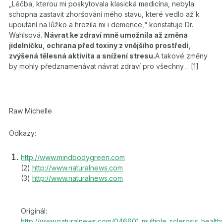
„Léčba, kterou mi poskytovala klasická medicína, nebyla
schopna zastavit zhoršování mého stavu, které vedlo až k
upoutání na lůžko a hrozila mi i demence,“ konstatuje Dr.
Wahlsová.
Návrat ke zdraví mně umožnila až změna
jídelníčku, ochrana před toxiny z vnějšího prostředí,
zvýšená tělesná aktivita a snížení stresu.
A takové změny
by mohly předznamenávat návrat zdraví pro všechny… [1]
Raw Michelle
Odkazy:
http://www.mindbodygreen.com
(2)
http://www.naturalnews.com
(3)
http://www.naturalnews.com
Originál:
http://www.naturalnews.com/046601_multiple_sclerosis_health