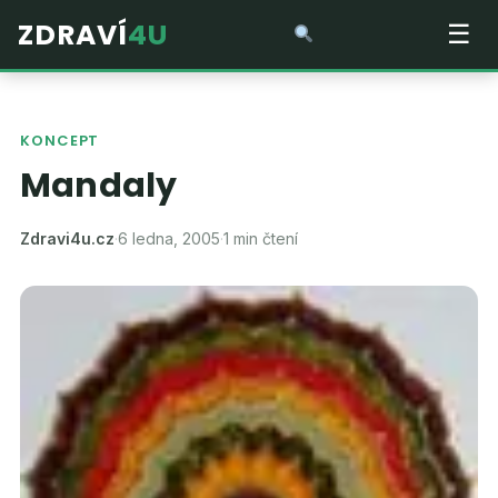
ZDRAVÍ
4U
☰
KONCEPT
Mandaly
Zdravi4u.cz
·
6 ledna, 2005
·
1 min čtení