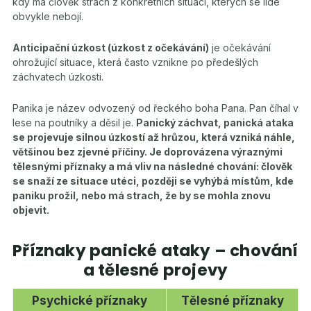
kdy má člověk strach z konkrétních situací, kterých se lidé
obvykle nebojí.
Anticipační úzkost (úzkost z očekávání)
je očekávání
ohrožující situace, která často vznikne po předešlých
záchvatech úzkosti.
Panika je název odvozený od řeckého boha Pana. Pan číhal v
lese na poutníky a děsil je.
Panický záchvat, panická ataka
se projevuje silnou úzkostí až hrůzou, která vzniká náhle,
většinou bez zjevné příčiny. Je doprovázena výraznými
tělesnými příznaky a má vliv na následné chování: člověk
se snaží ze situace utéci, později se vyhýbá místům, kde
paniku prožil, nebo má strach, že by se mohla znovu
objevit.
Příznaky panické ataky – chování
a tělesné projevy
Psychické příznaky
Tělesné příznaky