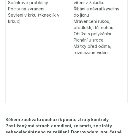
Spánkové problémy
víření v žaludku
Pocity na zvracení
Říhání a návrat kyseliny
Sevření v krku (»knedlík v
do jícnu
krku«)
Mravenčení rukou,
předloktí, rtů, nohou
Obtíže s polykáním
Píchání u srdce
Mžitky před očima,
rozmazané vidění
Během záchvatu dochází k pocitu ztráty kontroly.
Postižený má strach z omdlení, ze smrti, ze ztráty
sebeovládání nebo ze zešílení. Doprovodem jsou četné