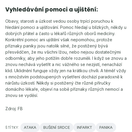
Vyhledávání pomoci a ujištění:
Obavy, starosti a úzkost vedou osoby trpící poruchou k
hledání pomoci a ujišťování. Pomoc hledají u blízkých, někdy u
dobrých přátel a často u lékařů různých oborů medicíny.
Konkrétní pomoc ani ujištění však nepomohou, protože
příznaky paniky jsou natolik silné, že postižený bývá
přesvědčen, že mu všichni lžou, nebo nejsou dostatečnými
odborníky, aby jeho potížím dobře rozuměli. I když se znovu a
znovu nechává vyšetřit a nic vážného se nezjistí, nenachází
klid. Uklidnění funguje vždy jen na krátkou chvíli. A téměř vždy
s množstvím podstoupených vyšetření dochází paradoxně k
nárůstu úzkostí. Někdy si postižený čte různé příručky
domácího lékaře, objeví na sobě příznaky různých nemocí a
znovu se vyděsí.
Zdroj: FB
ŠTÍTKY:
ATAKA
BUŠENÍ SRDCE
INFARKT
PANIKA