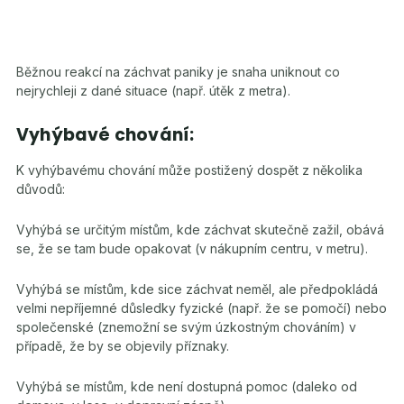
Běžnou reakcí na záchvat paniky je snaha uniknout co
nejrychleji z dané situace (např. útěk z metra).
Vyhýbavé chování:
K vyhýbavému chování může postižený dospět z několika
důvodů:
Vyhýbá se určitým místům, kde záchvat skutečně zažil, obává
se, že se tam bude opakovat (v nákupním centru, v metru).
Vyhýbá se místům, kde sice záchvat neměl, ale předpokládá
velmi nepříjemné důsledky fyzické (např. že se pomočí) nebo
společenské (znemožní se svým úzkostným chováním) v
případě, že by se objevily příznaky.
Vyhýbá se místům, kde není dostupná pomoc (daleko od