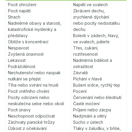
Pocit ohrožení
Napětí ve svalech
Pocit napětí
Zkrácení dechu,
Strach
zrychlené dýchání
Nadměrné obavy a starosti,
nebo pocity nedostatku
katastrofické myšlenky a
dechu
představy
Bolesti v zádech, hlavy,
Obtíže s koncentrací
ve svalech, páteře
Nespavost
Třes, cukání,
Zvýšená únavnost
roztřesenost
Lekavost
Nadměrná bdělost a
Podrážděnost
ostražitost
Nechutenství nebo naopak
Závratě
nutkání se přejíst
Píchání v hlavě
Tíha nebo svírání na hrudi
Bušení srdce, rychlý tep
Pocit vnitřního chvění
Pocení
Pocity odcizení nebo
Červenání nebo blednutí
neskutečna sebe nebo okolí
Časté močení
Pocit únavy
Průjem nebo zácpa
Neschopnost odpočívat
Nadýmání a větry
Záchvaty panické hrůzy
Sucho v ústech
Úzkost z očekávání
Tlaky v žaludku, v břiše,