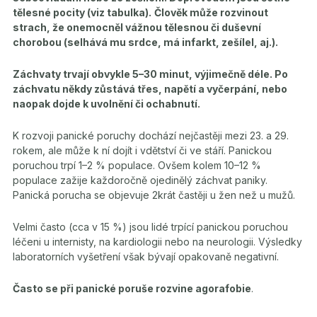
tělesné pocity (viz tabulka).
Člověk může rozvinout
strach, že onemocněl vážnou tělesnou či duševní
chorobou (selhává mu srdce, má infarkt, zešílel, aj.).
Záchvaty trvají obvykle 5–30 minut, výjimečně déle. Po
záchvatu někdy zůstává třes, napětí a vyčerpání, nebo
naopak dojde k uvolnění či ochabnutí.
K rozvoji panické poruchy dochází nejčastěji mezi 23. a 29.
rokem, ale může k ní dojít i vdětství či ve stáří. Panickou
poruchou trpí 1–2 % populace. Ovšem kolem 10–12 %
populace zažije každoročně ojedinělý záchvat paniky.
Panická porucha se objevuje 2krát častěji u žen než u mužů.
Velmi často (cca v 15 %) jsou lidé trpící panickou poruchou
léčeni u internisty, na kardiologii nebo na neurologii. Výsledky
laboratorních vyšetření však bývají opakovaně negativní.
Často se při panické poruše rozvine agorafobie
.