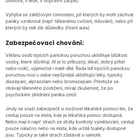
domova, v lese, v dopravní zácpě).
Vyhýbá se zátěžovým činnostem, při kterých by mohl záchvat
paniky vzniknout (např. tělesnému cvičení, milování), nebo při
kterých by měl zlé důsledky (řízení auta).
Zabezpečovací chování:
Většinu osob trpících panickou poruchou uklidňuje blízkost
osoby, které důvěřují. Ať je to příbuzný, lékař, dobrý přítel
nebo rodič, výjimečně i malé dítě. Řada lidí trpících panickou
poruchou nosí u sebe nejrůznější uklidňující léky, typicky
diazepam, alprazolam nebo bromazepam. Přestože se
obávají tělesného postižení, mívají zkušenost, že po
psychickém zklidnění panika zmizí.
Jindy se snaží zabezpečit si možnost lékařské pomoci tím, že
cestují pouze na místa, kde je lékařská pomoc dostupná.
Nebo mají-li např. strach ze ztráty kontroly vyměšování, cestují
pouze nalačno nebo na místa, kde určitě toalety dostupné
jsou. Typický je také strach zůstávat o samotě.