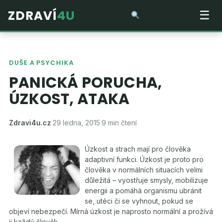
ZDRAVÍ
4U
☰
DUŠE A PSYCHIKA
PANICKÁ PORUCHA,
ÚZKOST, ATAKA
Zdravi4u.cz
·
29 ledna, 2015
·
9 min čtení
Úzkost a strach mají pro člověka
adaptivní funkci. Úzkost je proto pro
člověka v normálních situacích velmi
důležitá – vyostřuje smysly, mobilizuje
energii a pomáhá organismu ubránit
se, utéci či se vyhnout, pokud se
objeví nebezpečí. Mírná úzkost je naprosto normální a prožívá
ji každý člověk.