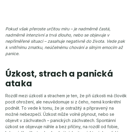
Pokud však přeroste určitou míru – je nadměrně častá,
nadměrně intenzivní a trvá dlouho, nebo se objevuje v
nepřiměřené situaci – zasahuje negativně do života. Vede pak
k vnitřnímu zmatku, neúčelnému chování a silným emocím až
panice.
Úzkost, strach a panická
ataka
Rozdíl mezi úzkostí a strachem je ten, že při úzkosti má člověk
pocit ohrožení, ale neuvědomuje si z čeho, nemá konkrétní
podnět. To vede k tomu, že je ostražitý a připravený na
možné nebezpečí. Úzkost může volně plynout, nebo se
objevit v záchvatech – panických záchvatech. Spontánní
úzkost se objevuje náhle a bez příčiny, na rozdíl od fobie,