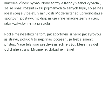
můžeme vůbec hýbat? Nové formy a trendy v tanci vypadají,
že se snaží rozšířit škálu přijímaných tělesných typů, spíše než
ideál špejle v baletu v minulosti. Moderní tanec upřednostňuje
sportovní postavy, hip-hop miluje silné vnadné ženy a step,
jako vždycky, nemá pravidla.
Podle mě nezáleží na tom, jak sportovní jsi nebo jak syrovou
jíš stravu, pokud ti to nepřináší potěšení, je třeba změnit
přístup. Naše těla jsou především jediné věci, které nás dělí
od druhé strany. Milujme je, dokud je máme!