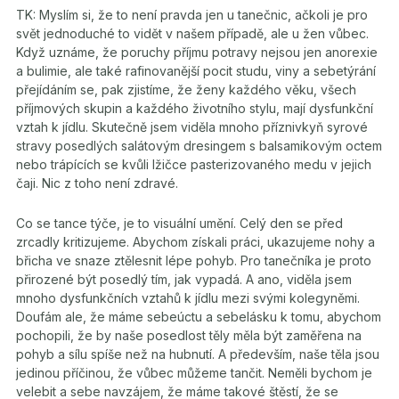
TK: Myslím si, že to není pravda jen u tanečnic, ačkoli je pro
svět jednoduché to vidět v našem případě, ale u žen vůbec.
Když uznáme, že poruchy příjmu potravy nejsou jen anorexie
a bulimie, ale také rafinovanější pocit studu, viny a sebetýrání
přejídáním se, pak zjistíme, že ženy každého věku, všech
příjmových skupin a každého životního stylu, mají dysfunkční
vztah k jídlu. Skutečně jsem viděla mnoho příznivkyň syrové
stravy posedlých salátovým dresingem s balsamikovým octem
nebo trápících se kvůli lžičce pasterizovaného medu v jejich
čaji. Nic z toho není zdravé.
Co se tance týče, je to visuální umění. Celý den se před
zrcadly kritizujeme. Abychom získali práci, ukazujeme nohy a
břicha ve snaze ztělesnit lépe pohyb. Pro tanečníka je proto
přirozené být posedlý tím, jak vypadá. A ano, viděla jsem
mnoho dysfunkčních vztahů k jídlu mezi svými kolegyněmi.
Doufám ale, že máme sebeúctu a sebelásku k tomu, abychom
pochopili, že by naše posedlost těly měla být zaměřena na
pohyb a sílu spíše než na hubnutí. A především, naše těla jsou
jedinou příčinou, že vůbec můžeme tančit. Neměli bychom je
velebit a sebe navzájem, že máme takové štěstí, že se