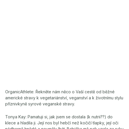
OrganicAthlete: Řekněte nám něco o Vaší cestě od běžné
americké stravy k vegetariánství, veganství a k životnímu stylu
příznivkyně syrové veganské stravy.
Tonya Kay: Pamatuji si, jak jsem se dostala (k nutrii??) do
klece a hladila ji. Její nos byl hebčí než kočičí tlapky, její oči
nádherně hnědé a neuměly lhát. Babička mě pak vzala za ruku