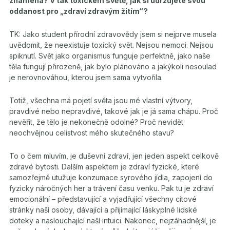
znamená? V tak toxickém světě, jak si udržujete svou
oddanost pro „zdraví zdravým žitím“?
TK: Jako student přírodní zdravovědy jsem si nejprve musela
uvědomit, že neexistuje toxický svět. Nejsou nemoci. Nejsou
spiknutí. Svět jako organismus funguje perfektně, jako naše
těla fungují přirozeně, jak bylo plánováno a jakýkoli nesoulad
je nerovnováhou, kterou jsem sama vytvořila.
Totiž, všechna má pojetí světa jsou mé vlastní výtvory,
pravdivé nebo nepravdivé, takové jak je já sama chápu. Proč
nevěřit, že tělo je nekonečně odolné? Proč nevidět
neochvějnou celistvost mého skutečného stavu?
To o čem mluvím, je duševní zdraví, jen jeden aspekt celkově
zdravé bytosti. Dalším aspektem je zdraví fyzické, které
samozřejmě utužuje konzumace syrového jídla, zapojení do
fyzicky náročných her a trávení času venku. Pak tu je zdraví
emocionální – představující a vyjadřující všechny citové
stránky naší osoby, dávající a přijímající láskyplné lidské
doteky a naslouchající naší intuici. Nakonec, nejzáhadnější, je