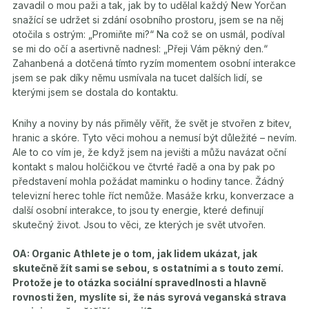
zavadil o mou paži a tak, jak by to udělal každý New Yorčan
snažící se udržet si zdání osobního prostoru, jsem se na něj
otočila s ostrým: „Promiňte mi?“ Na což se on usmál, podíval
se mi do očí a asertivně nadnesl: „Přeji Vám pěkný den.“
Zahanbená a dotčená tímto ryzím momentem osobní interakce
jsem se pak díky němu usmívala na tucet dalších lidí, se
kterými jsem se dostala do kontaktu.
Knihy a noviny by nás přiměly věřit, že svět je stvořen z bitev,
hranic a skóre. Tyto věci mohou a nemusí být důležité – nevím.
Ale to co vím je, že když jsem na jevišti a můžu navázat oční
kontakt s malou holčičkou ve čtvrté řadě a ona by pak po
představení mohla požádat maminku o hodiny tance. Žádný
televizní herec tohle říct nemůže. Masáže krku, konverzace a
další osobní interakce, to jsou ty energie, které definují
skutečný život. Jsou to věci, ze kterých je svět utvořen.
OA: Organic Athlete je o tom, jak lidem ukázat, jak
skutečně žít sami se sebou, s ostatními a s touto zemí.
Protože je to otázka sociální spravedlnosti a hlavně
rovnosti žen, myslíte si, že nás syrová veganská strava