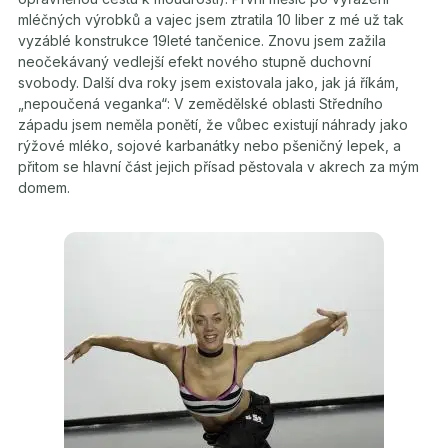
mléčných výrobků a vajec jsem ztratila 10 liber z mé už tak
vyzáblé konstrukce 19leté tančenice. Znovu jsem zažila
neočekávaný vedlejší efekt nového stupně duchovní
svobody. Další dva roky jsem existovala jako, jak já říkám,
„nepoučená veganka“: V zemědělské oblasti Středního
západu jsem neměla ponětí, že vůbec existují náhrady jako
rýžové mléko, sojové karbanátky nebo pšeničný lepek, a
přitom se hlavní část jejich přísad pěstovala v akrech za mým
domem.