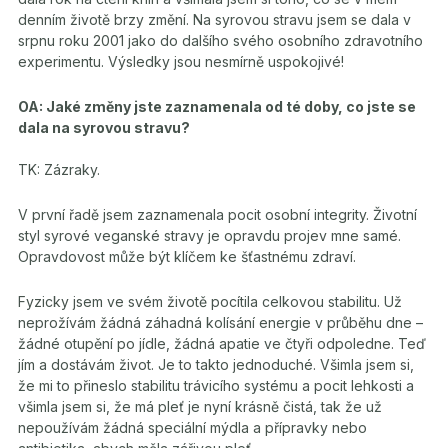
denním životě brzy změní. Na syrovou stravu jsem se dala v
srpnu roku 2001 jako do dalšího svého osobního zdravotního
experimentu. Výsledky jsou nesmírně uspokojivé!
OA: Jaké změny jste zaznamenala od té doby, co jste se
dala na syrovou stravu?
TK: Zázraky.
V první řadě jsem zaznamenala pocit osobní integrity. Životní
styl syrové veganské stravy je opravdu projev mne samé.
Opravdovost může být klíčem ke šťastnému zdraví.
Fyzicky jsem ve svém životě pocítila celkovou stabilitu. Už
neprožívám žádná záhadná kolísání energie v průběhu dne –
žádné otupění po jídle, žádná apatie ve čtyři odpoledne. Teď
jím a dostávám život. Je to takto jednoduché. Všimla jsem si,
že mi to přineslo stabilitu trávicího systému a pocit lehkosti a
všimla jsem si, že má pleť je nyní krásně čistá, tak že už
nepoužívám žádná speciální mýdla a přípravky nebo