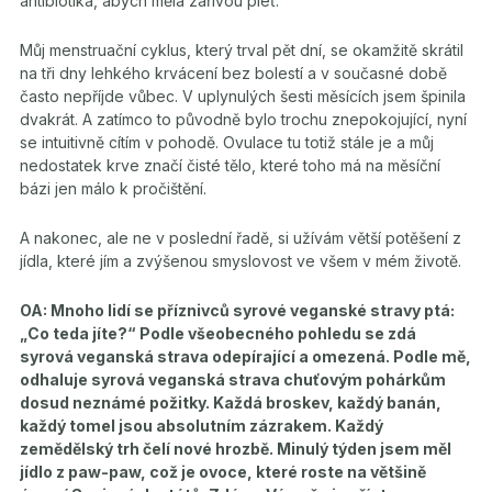
antibiotika, abych měla zářivou pleť.
Můj menstruační cyklus, který trval pět dní, se okamžitě skrátil
na tři dny lehkého krvácení bez bolestí a v současné době
často nepříjde vůbec. V uplynulých šesti měsících jsem špinila
dvakrát. A zatímco to původně bylo trochu znepokojující, nyní
se intuitivně cítím v pohodě. Ovulace tu totiž stále je a můj
nedostatek krve značí čisté tělo, které toho má na měsíční
bázi jen málo k pročištění.
A nakonec, ale ne v poslední řadě, si užívám větší potěšení z
jídla, které jím a zvýšenou smyslovost ve všem v mém životě.
OA: Mnoho lidí se příznivců syrové veganské stravy ptá:
„Co teda jíte?“ Podle všeobecného pohledu se zdá
syrová veganská strava odepírající a omezená. Podle mě,
odhaluje syrová veganská strava chuťovým pohárkům
dosud neznámé požitky. Každá broskev, každý banán,
každý tomel jsou absolutním zázrakem. Každý
zemědělský trh čelí nové hrozbě. Minulý týden jsem měl
jídlo z paw-paw, což je ovoce, které roste na většině