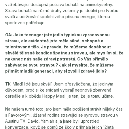
vztřebávající dostupná potrava bohatá na aminokyseliny.
Strava bohatá na různé druhy zeleniny je ideální pro tvorbu
svalů a udržování spolehlivého přísunu energie, kterou
sportovec potřebuje.
OA: Jako teenager jste jedla typickou zpracovanou
stravu, ale evidentně jste měla silné, schopné a
talentované tělo. Je pravda, že můžeme dosáhnout
skvělé tělesné kondice špatnou stravou, ale myslím si, že
nakonec nás naše zdraví potrestá. Co Vás přimělo
zabývat se svou stravou? Jak si myslíte, že můžeme
přimět mladší generaci, aby si zvolili zdravé jídlo?
TK: Mladí lidé jsou skvělí. Jsem přesvědčena, že jediným
důvodem, proč si ke snídani vybírají neonově zbarvené
cereálie a k obědu Happy Meal, je ten, že je tomu učíme.
Na našem turné toto jaro jsem měla potěšení strávit nějaký čas
s Favorovými, úžasná rodina stravující se syrovou stravou v
Austinu TX. David, Yamiah a já jsme byli uprostřed
konverzace, když se domů ze školy přihnala jejich 12letá