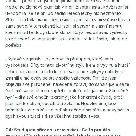
života – přesto, že jsem polykala chemické léky západní
medicíny. Zlomový okamžik v mém životě nastal, když jsem si
uvědomila, že se ani po sedmi letech léčby nic nezměnilo:
Stále jsem byla manio-depresivní a jen jsem v mezičase trávila
sama sebe. V tom okamžiku jsem si vytvořila vlastní mantru,
která mi od té doby dobře slouží: Když nedostáváš výsledky,
které chceš, zkus jiný přístup a opakuj to tak často, jak bude
potřeba.
„Syrové veganství“ bylo prvním přístupem, který jsem
vyzkoušela. Díky tomuto životnímu stylu jsem si vyvinula hlubší
sebeporozumění a úctu k sobě samé, mé výkyvy nálady se
zmírnili a mé cykly se staly spíše vzácností. Tím, že jsem
objevila své přirozené, neléčené zdraví, domáhala jsem se té
části mě samé, kterou zapřela společnost i já sama. Skutečně
nyní vidím své emoční extrémy jako konkrétní důvod, proč
jsem tak kreativní, soucitná a zvláštní. Neovlivněná, bez
hormonů a chemikálií se teď skutečně mám ráda a nevyměnila
bych svou situaci ani za všechnu stabilitu světa.
OA: Studujete přírodní zdravovědu. Co to pro Vás