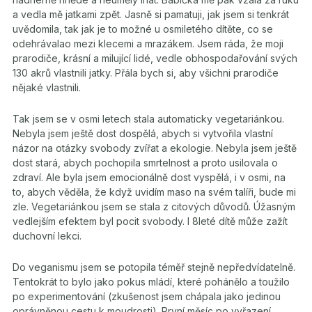
a vedla mě jatkami zpět. Jasně si pamatuji, jak jsem si tenkrát
uvědomila, tak jak je to možné u osmiletého dítěte, co se
odehrávalao mezi klecemi a mrazákem. Jsem ráda, že moji
prarodiče, krásní a milující lidé, vedle obhospodařování svých
130 akrů vlastnili jatky. Přála bych si, aby všichni prarodiče
nějaké vlastnili.
Tak jsem se v osmi
letech stala automaticky vegetariánkou.
Nebyla jsem ještě dost dospělá, abych si vytvořila vlastní
názor na otázky svobody zvířat a ekologie. Nebyla jsem ještě
dost stará, abych pochopila smrtelnost a proto usilovala o
zdraví. Ale byla jsem emocionálně dost vyspělá, i v osmi, na
to, abych věděla, že když uvidím maso na svém talíři, bude mi
zle. Vegetariánkou jsem se stala z citových důvodů. Úžasným
vedlejším efektem byl pocit svobody. I 8leté dítě může zažít
duchovní lekci.
Do veganismu jsem se potopila téměř stejně nepředvídatelně.
Tentokrát to bylo jako pokus mládí, které pohánělo a toužilo
po experimentování (zkušenost jsem chápala jako jedinou
oprávněnou cestu k moudrosti). První měsíc po vyřazení