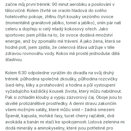
začne můj první trénink: 90 minut aerobiku a posilování v
tělocvičně. Kolem čtvrté se vracím hladová do svého
hotelového pokoje, zhltnu čtyři kousky sezóního ovoce
(momentálně granátové jablko, tomel a jablko), sním pár natí
celeru a dopřeju si celý mladý kokosový ořech. Jako
sportovec jsem přišla na to, že ovoce dodává množství
energie, aniž by zpomalilo mé trávení. A jako žena, která se
hodně potí, jsem zjistila, že celerová šťáva udržuje v těle
zdravou rovnováhu vody. Kokos mě prostě jednoduše dělá
šťastnou.
Kolem 6:30 odpoledne vyrážím do divadla na svůj druhý
trénink: půlhodina společné zkoušky, půlhodina rozcvičky
(sed-lehy, kliky a protahování) a hodina a půl vystoupení
vyžadujícího každičký kousek života, který můžu nabídnout.
Pak si zchladím klouby a vypiju zázvorový čaj. Oboje jsou to
skvělé protizánětlivé prostředky. A denní stravu zakončím
všemi možnými saláty, které můžu sníst – žádná omezení.
Špenát, kapusta, mořské řasy, tucet cherry rajčátek, dvě
avokáda a banán mi stačí ke spokojenosti. Listová zelenina mi
dodá minerály a aminokyseliny, které jsou potřebné pro