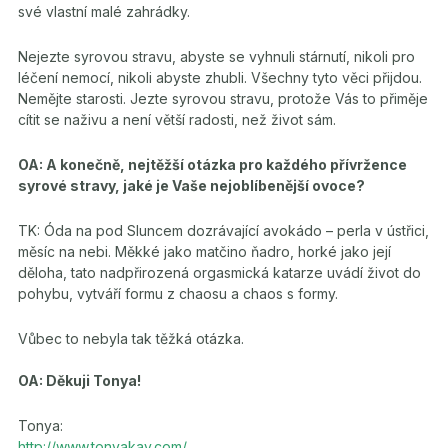
své vlastní malé zahrádky.
Nejezte syrovou stravu, abyste se vyhnuli stárnutí, nikoli pro
léčení nemocí, nikoli abyste zhubli. Všechny tyto věci přijdou.
Nemějte starosti. Jezte syrovou stravu, protože Vás to přiměje
cítit se naživu a není větší radosti, než život sám.
OA: A konečně, nejtěžší otázka pro každého přívržence
syrové stravy, jaké je Vaše nejoblíbenější ovoce?
TK: Óda na pod Sluncem dozrávající avokádo – perla v ústřici,
měsíc na nebi. Měkké jako matčino ňadro, horké jako její
děloha, tato nadpřirozená orgasmická katarze uvádí život do
pohybu, vytváří formu z chaosu a chaos s formy.
Vůbec to nebyla tak těžká otázka.
OA: Děkuji Tonya!
Tonya:
http://www.tonyakay.com/