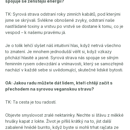
spojuje se ženštější energií?
TK: Syrová strava odstraní roky zimních kabátů, pod kterými
jsme se skrývali. Svlékne obnošené zvyky, odstraní naše
nastřádané toxiny a vrstvu po vrstvě se dostane k tomu, co je
vespod – k našemu pravému já.
Je o tolik lehčí slyšet náš intuitivní hlas, když netrvá všechno
to zmatení. Je mnohem jednodušší věřit si, když vzkazy
přichází hlasité a jasné. Syrová strava nás spojuje se silným
feminním rysem odevzdání a vnímavosti, který se samozřejmě
nachází v každé sebe si uvědomující, skutečné lidské bytosti.
OA: Jakou radu můžete dát lidem, kteří chtějí začít s
přechodem na syrovou veganskou stravu?
TK: Ta cesta je tou radostí.
Objevte smyslovost zralé nektarinky. Nechte si šťávu z měkké
hrušky kapat z lokte. Život je příliš krátký na to, jíst další
zabalené hnědé burrito, když byste si mohli trhat rajčata ze