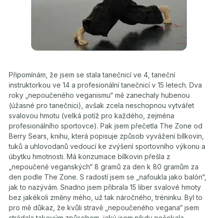
Připomínám, že jsem se stala tanečnicí ve 4, taneční
instruktorkou ve 14 a profesionální tanečnicí v 15 letech. Dva
roky „nepoučeného veganismu“ mě zanechaly hubenou
(úžasné pro tanečnici), avšak zcela neschopnou vytvářet
svalovou hmotu (velká potíž pro každého, zejména
profesionálního sportovce). Pak jsem přečetla The Zone od
Berry Sears, knihu, která popisuje způsob vyvážení bílkovin,
tuků a uhlovodanů vedoucí ke zvýšení sportovního výkonu a
úbytku hmotnosti. Má konzumace bílkovin přešla z
„nepoučeně veganských“ 8 gramů za den k 80 gramům za
den podle The Zone. S radostí jsem se „nafoukla jako balón“,
jak to nazývám. Snadno jsem přibrala 15 liber svalové hmoty
bez jakékoli změny mého, už tak náročného, tréninku. Byl to
pro mě důkaz, že kvůli stravě „nepoučeného vegana“ jsem
strádala takovým způsobem, jaký jsem nikdy nečekala.