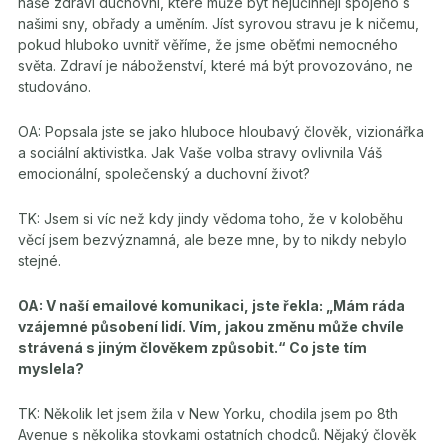
naše zdraví duchovní, které může být nejúčinněji spojeno s
našimi sny, obřady a uměním. Jíst syrovou stravu je k ničemu,
pokud hluboko uvnitř věříme, že jsme oběťmi nemocného
světa. Zdraví je náboženství, které má být provozováno, ne
studováno.
OA: Popsala jste se jako hluboce hloubavý člověk, vizionářka
a sociální aktivistka. Jak Vaše volba stravy ovlivnila Váš
emocionální, společenský a duchovní život?
TK: Jsem si víc než kdy jindy vědoma toho, že v koloběhu
věcí jsem bezvýznamná, ale beze mne, by to nikdy nebylo
stejné.
OA: V naší emailové komunikaci, jste řekla: „Mám ráda
vzájemné působení lidí. Vím, jakou změnu může chvíle
strávená s jiným člověkem způsobit.“ Co jste tím
myslela?
TK: Několik let jsem žila v New Yorku, chodila jsem po 8th
Avenue s několika stovkami ostatních chodců. Nějaký člověk