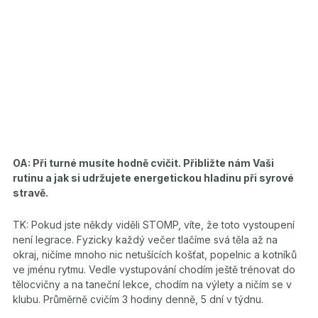
OA: Při turné musíte hodně cvičit. Přibližte nám Vaši
rutinu a jak si udržujete energetickou hladinu při syrové
stravě.
TK: Pokud jste někdy viděli STOMP, víte, že toto vystoupení
není legrace. Fyzicky každý večer tlačíme svá těla až na
okraj, ničíme mnoho nic netušících košťat, popelnic a kotníků
ve jménu rytmu. Vedle vystupování chodím ještě trénovat do
tělocvičny a na taneční lekce, chodím na výlety a ničím se v
klubu. Průměrně cvičím 3 hodiny denně, 5 dní v týdnu.