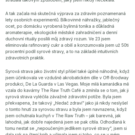
A tak začala má skutečná výprava za zdravím poznamenaná
lety osobních experimentů. Bílkovinné náhražky, jablečný
ocet, po domácku vyrobená bylinná tonika a důkladná
aromaterapie, ekologické městské zahradničení a denní
duchovní rituály posílili můj zdravý rozum. Ve 23 jsem
eliminovala rafinovaný cukr a obilí a konzumovala jsem už 50ti
procentní podíl syrové stravy, a to na základě intuitivních
zdravotních praktik.
Syrová strava jako životní styl přišel také úplně náhodně, když
jsem účinkovala ve vzdušně akrobatickém díle v Off-Brodway
produkci, De La Guarda v Las Vegas. Moje milá kamarádka mě
vzala do kavárny The Raw Truth Café a zmínila se o tom, jak ji
syrová strava vyléčila závažné zdravotní potíže. Byla jsem
překvapena, že takový „hledač zdraví“ jako já nikdy neslyšel
o tomto hnutí za syrovou stravu a byla jsem navnazena, když
jsem ochutnala kuchyň v The Raw Truth – jak barevná, jak
lahodná, jak dobře najedená jsem se pak cítila. Odhodlaná k
tomu nestat se „nepoučeným jedlíkem syrové stravy“, jsem si
dala rok na čtení knih a všímala jsem si toho, co se v mém