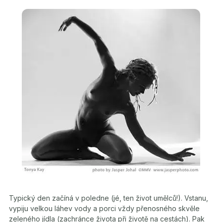
Typický den začíná v poledne (jé, ten život umělců!). Vstanu,
vypiju velkou láhev vody a porci vždy přenosného skvěle
zeleného jídla (zachránce života při životě na cestách). Pak