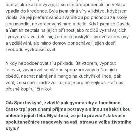
dcera jako každé vyvíjející se dítě předpubertálního věku a
vpadla do kredence. Byla jsem plná víry v lidstvo, když jsem
viděla, že její preferovanou svačinkou po příchodu ze školy
jsou mandle, nezpracovaný med a datle. Když jsem se Davida
a Yamiah zeptala na jejich přísnost jako rodičů vyznávajících
syrovou stravu, řekli mi, že doma poskytují syrové alternativy
a vzdělávání, ale mimo domov ponechávají jejich dceři
svobodu vyzkoušet svět.
Nikdy nepodceňovat sílu příkladu. Bít vzorem, vypnout
televizi, vyvarovat se vládou sponzorovaných školních
obědů, nechat nakrájené mango na kuchyňské lince, pak
věřit, že si naši mladí zvolí to, co je pro ně nejlepší – ať nás
přesně kopírují či nikoli.
OA: Sportovkyně, zvláště pak gymnastky a tanečnice,
často trpí poruchami příjmu potravy a silnou sebekritikou
ohledně jejich těla. Myslíte si, že je to pravda? Jak vaše
spolutanečnice reagovaly na vaši stravu a volbu životního
stylu?