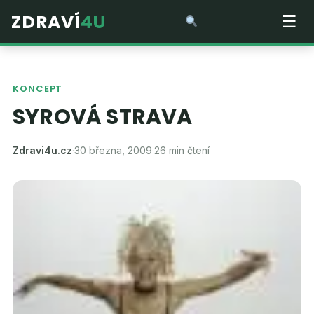
ZDRAVÍ
4U
☰
KONCEPT
SYROVÁ STRAVA
Zdravi4u.cz
·
30 března, 2009
·
26 min čtení