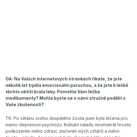
OA: Na Vašich internetových stránkách říkáte, že jste
několik let trpěla emocionální poruchou, a že jste k léčbě
těchto obtíží brala léky. Pomohla Vám léčba
medikamenty? Mohla byste se s námi stručně podělit o
Vaše zkušenosti?
TK: Po většinu svého dospělého života jsem byla léčena pro
manio-depresivní psychózu. Kolísání nálady mnohokrát hrozilo
poškozením mého zdraví, zničením mých vztahů a mého