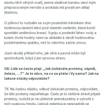
stavbu těch silných svalů, jemná sladkost banánu uleví mým
přepracovaným nervům a avokáda mě prostě jen dělají
šťastnou.
O půlnoci to rozbalím se svým posledním tréninkem dne:
hodinovou taneční lekcí pod vlastním vedením, která končí
spontální uměleckou kreací. Vypiju si poslední láhev vody a
kolem čtvrté hodiny ranní se ukládám k devíti hodinovému
požehnanému spánku, než to všechno začne znovu.
Jsem skvělý příklad toho, jak silná a pevná může být
sportovkyně, když jí jen syrovou stravu.
OA: Lidé se často ptají: „Jak získáváte proteiny, vápník,
železo, …?“ Je to něco, na co se ptáte i Vy sama? Jak na
takové otázky odpovídáte?
TK: Na častou otázku, odkud získávám proteiny, odpovídám,
že tělo proteiny nepotřebuje. Často je to obtížné strávit přijaté
proteiny, rozložit je na užitečné aminokyseliny a vytvořit z
nich svalovou hmotu. Listová zelenina je nejsnadněji se