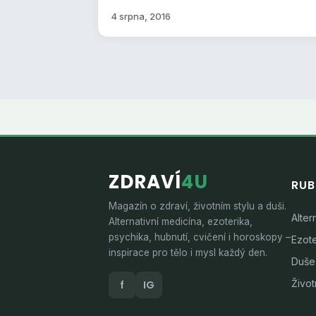
4 srpna, 2016
ZDRAVÍ
4U
RUB
Magazín o zdraví, životním stylu a duši.
Alter
Alternativní medicína, ezoterika,
psychika, hubnutí, cvičení i horoskopy –
Ezote
inspirace pro tělo i mysl každý den.
Duše
Životn
f
IG