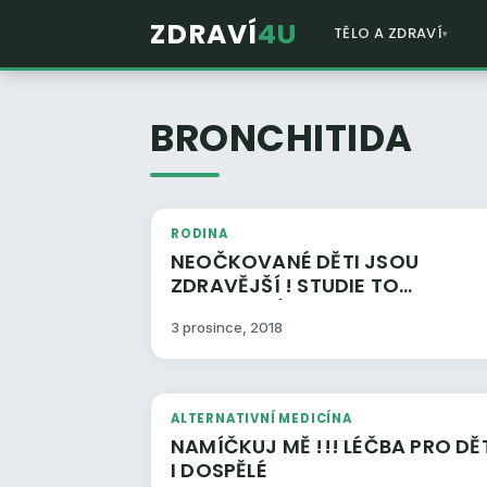
ZDRAVÍ
4U
TĚLO A ZDRAVÍ
BRONCHITIDA
RODINA
NEOČKOVANÉ DĚTI JSOU
ZDRAVĚJŠÍ ! STUDIE TO
POTVRZUJÍ…
3 prosince, 2018
ALTERNATIVNÍ MEDICÍNA
NAMÍČKUJ MĚ !!! LÉČBA PRO DĚTI
I DOSPĚLÉ