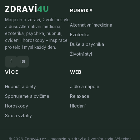
ZDRAVÍ
4U
RUBRIKY
Magazín o zdraví, životním stylu
Alternativní medicína
a duši. Alternativní medicína,
ezoterika, psychika, hubnutí,
Ezoterika
cvičení i horoskopy – inspirace
Duše a psychika
pro tělo i mysl každý den.
Životní styl
f
IG
VÍCE
WEB
Hubnutí a diety
Jídlo a nápoje
Sportujeme a cvičíme
Relaxace
Horoskopy
Hledání
Sex a vztahy
© 2026 Zdravi4u.cz – magazín o zdraví a životním stylu. Všechna