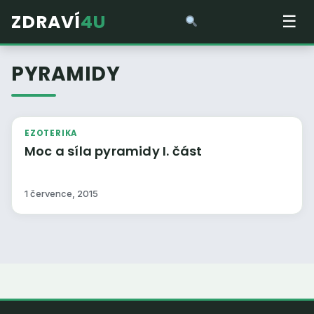
ZDRAVÍ
4U
☰
PYRAMIDY
EZOTERIKA
Moc a síla pyramidy I. část
1 července, 2015