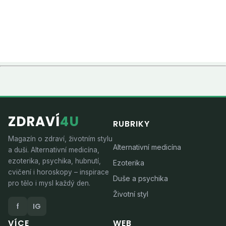
ZDRAVÍ
4U
RUBRIKY
Magazín o zdraví, životním stylu
Alternativní medicína
a duši. Alternativní medicína,
ezoterika, psychika, hubnutí,
Ezoterika
cvičení i horoskopy – inspirace
Duše a psychika
pro tělo i mysl každý den.
Životní styl
f
IG
VÍCE
WEB