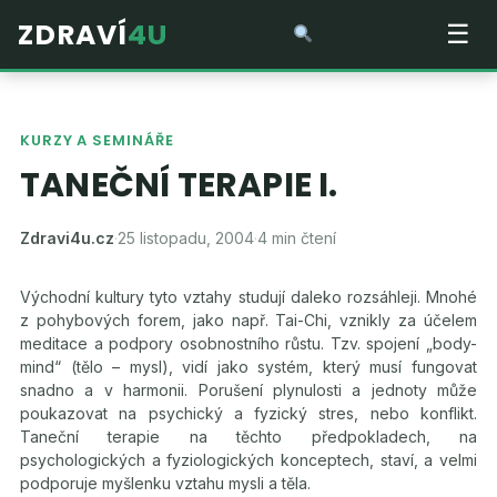
ZDRAVÍ
4U
☰
KURZY A SEMINÁŘE
TANEČNÍ TERAPIE I.
Zdravi4u.cz
·
25 listopadu, 2004
·
4 min čtení
Východní kultury tyto vztahy studují daleko rozsáhleji. Mnohé
z pohybových forem, jako např. Tai-Chi, vznikly za účelem
meditace a podpory osobnostního růstu. Tzv. spojení „body-
mind“ (tělo – mysl), vidí jako systém, který musí fungovat
snadno a v harmonii. Porušení plynulosti a jednoty může
poukazovat na psychický a fyzický stres, nebo konflikt.
Taneční terapie na těchto předpokladech, na
psychologických a fyziologických konceptech, staví, a velmi
podporuje myšlenku vztahu mysli a těla.