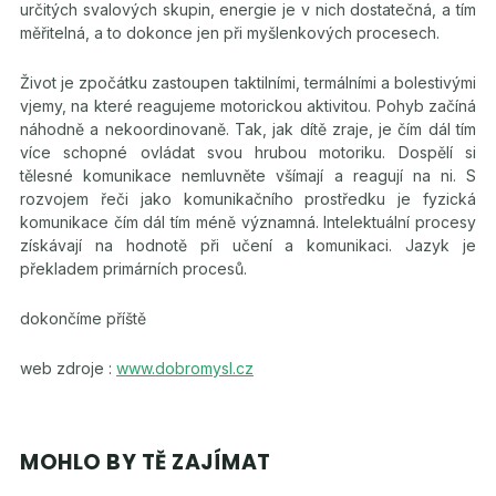
určitých svalových skupin, energie je v nich dostatečná, a tím
měřitelná, a to dokonce jen při myšlenkových procesech.
Život je zpočátku zastoupen taktilními, termálními a bolestivými
vjemy, na které reagujeme motorickou aktivitou. Pohyb začíná
náhodně a nekoordinovaně. Tak, jak dítě zraje, je čím dál tím
více schopné ovládat svou hrubou motoriku. Dospělí si
tělesné komunikace nemluvněte všímají a reagují na ni. S
rozvojem řeči jako komunikačního prostředku je fyzická
komunikace čím dál tím méně významná. Intelektuální procesy
získávají na hodnotě při učení a komunikaci. Jazyk je
překladem primárních procesů.
dokončíme příště
web zdroje :
www.dobromysl.cz
MOHLO BY TĚ ZAJÍMAT