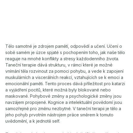
Tělo samotné je zdrojem pamětí, odpovědí a učení. Učení o
sobě samém je úzce spjaté s pochopením toho, jak naše tělo
reaguje na mnohé konflikty a stresy každodenního života.
Taneční terapie dává strukturu, v rámci které je možné
vnímání těla rozvinout za pomoci pohybu, a vede k zapojení
muskulárních a viscerálních reakcí, vztahujících se k emoci a
emocionální paměti. Tento proces dává příležitost pro katarzi
a vyjádření pocitů, které možná byly blokované nebo
maskované. Pohybové změny a psychologické změny jsou
navzájem propojené. Kognice a intelektuální povědomí jsou
samozřejmě pro změnu nezbytné. V taneční terapii je tělo a
jeho pohyb prvotním nástrojem práce směrem k tomuto
uvědomění, a k jednotě self.