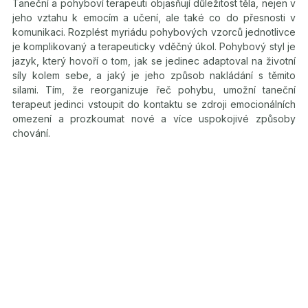
Taneční a pohyboví terapeuti objasňují důležitost těla, nejen v
jeho vztahu k emocím a učení, ale také co do přesnosti v
komunikaci. Rozplést myriádu pohybových vzorců jednotlivce
je komplikovaný a terapeuticky vděčný úkol. Pohybový styl je
jazyk, který hovoří o tom, jak se jedinec adaptoval na životní
síly kolem sebe, a jaký je jeho způsob nakládání s těmito
silami. Tím, že reorganizuje řeč pohybu, umožní taneční
terapeut jedinci vstoupit do kontaktu se zdroji emocionálních
omezení a prozkoumat nové a více uspokojivé způsoby
chování.