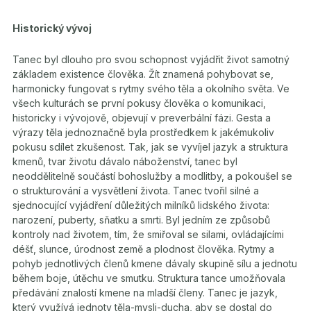
Historický vývoj
Tanec byl dlouho pro svou schopnost vyjádřit život samotný
základem existence člověka. Žít znamená pohybovat se,
harmonicky fungovat s rytmy svého těla a okolního světa. Ve
všech kulturách se první pokusy člověka o komunikaci,
historicky i vývojově, objevují v preverbální fázi. Gesta a
výrazy těla jednoznačně byla prostředkem k jakémukoliv
pokusu sdílet zkušenost. Tak, jak se vyvíjel jazyk a struktura
kmenů, tvar životu dávalo náboženství, tanec byl
neoddělitelně součástí bohoslužby a modlitby, a pokoušel se
o strukturování a vysvětlení života. Tanec tvořil silné a
sjednocující vyjádření důležitých milníků lidského života:
narození, puberty, sňatku a smrti. Byl jedním ze způsobů
kontroly nad životem, tím, že smiřoval se silami, ovládajícími
déšť, slunce, úrodnost země a plodnost člověka. Rytmy a
pohyb jednotlivých členů kmene dávaly skupině sílu a jednotu
během boje, útěchu ve smutku. Struktura tance umožňovala
předávání znalostí kmene na mladší členy. Tanec je jazyk,
který využívá jednoty těla-mysli-ducha, aby se dostal do