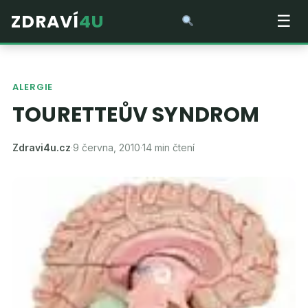
ZDRAVÍ
4U
☰
ALERGIE
TOURETTEŮV SYNDROM
Zdravi4u.cz
·
9 června, 2010
·
14 min čtení