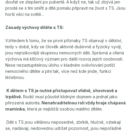
doufat ve zlepšení po pubertě. A když ne, tak už zbývá jen
prostě se s tím smířit a dítě pomalu připravit na život s TS. Jsou
horší věci na světě…
Zásady výchovy dítěte s TS:
Vzhledem k tomu, že se první příznaky TS objevují v dětství,
tedy v době, kdy se člověk aktivně duševně a fyzicky vyvíjí,
jsou nejrizikovější skupinou nemocných děti. Správná a cílená
výchova má klíčový význam pro další rozvoj jejich osobnosti.
Nese nezastupitelnou úlohu v kladném ovlivňování potíží
nemocného dítěte a plní tak, více než kde jinde, funkci
léčebnou.
K dětem s TS je nutné přistupovat vlídně, shovívavě a
trpělivě.
Rodič musí působit klidným dojmem a jednat jako
přirozená autorita.
Nenahraditelnou roli vždy hraje chápavá
maminka
, která je nejbližší osobou malého dítěte.
Děti s TS jsou většinou neposedné, zbrklé, hlučné, vztekají
se, nadávají, nedovedou udržet pozornost, jsou nepořádné