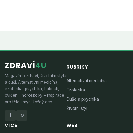
ZDRAVÍ
4U
RUBRIKY
Magazín o zdraví, životním stylu
Alternativní medicína
a duši. Alternativní medicína,
ezoterika, psychika, hubnutí,
Ezoterika
cvičení i horoskopy – inspirace
Duše a psychika
pro tělo i mysl každý den.
Životní styl
f
IG
VÍCE
WEB