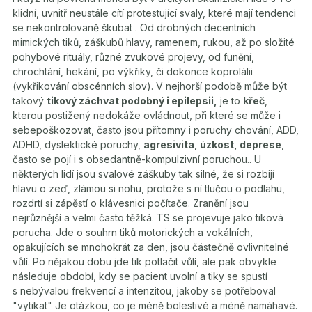
klidní, uvnitř neustále cítí protestující svaly, které mají tendenci
se nekontrolovaně škubat . Od drobných decentních
mimických tiků, záškubů hlavy, ramenem, rukou, až po složité
pohybové rituály, různé zvukové projevy, od funění,
chrochtání, hekání, po výkřiky, či dokonce koprolálii
(vykřikování obscénních slov). V nejhorší podobě může být
takový
tikový záchvat podobný i epilepsii,
je to
křeč
,
kterou postižený nedokáže ovládnout, při které se může i
sebepoškozovat, často jsou přítomny i poruchy chování, ADD,
ADHD, dyslektické poruchy,
agresivita, úzkost, deprese
,
často se pojí i s obsedantně-kompulzivní poruchou.. U
některých lidí jsou svalové záškuby tak silné, že si rozbijí
hlavu o zeď, zlámou si nohu, protože s ní tlučou o podlahu,
rozdrtí si zápěstí o klávesnici počítače. Zranění jsou
nejrůznější a velmi často těžká. TS se projevuje jako tiková
porucha. Jde o souhrn tiků motorických a vokálních,
opakujících se mnohokrát za den, jsou částečně ovlivnitelné
vůlí. Po nějakou dobu jde tik potlačit vůlí, ale pak obvykle
následuje období, kdy se pacient uvolní a tiky se spustí
s nebývalou frekvencí a intenzitou, jakoby se potřeboval
"vytikat" Je otázkou, co je méně bolestivé a méně namáhavé.