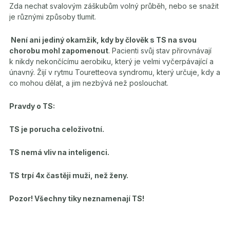
Zda nechat svalovým záškubům volný průběh, nebo se snažit
je různými způsoby tlumit.
Není ani jediný okamžik, kdy by člověk s TS na svou
chorobu mohl zapomenout
. Pacienti svůj stav přirovnávají
k nikdy nekončícímu aerobiku, který je velmi vyčerpávající a
únavný. Žijí v rytmu Touretteova syndromu, který určuje, kdy a
co mohou dělat, a jim nezbývá než poslouchat.
Pravdy o TS:
TS je porucha celoživotní.
TS nemá vliv na inteligenci.
TS trpí 4x častěji muži, než ženy.
Pozor! Všechny tiky neznamenají TS!