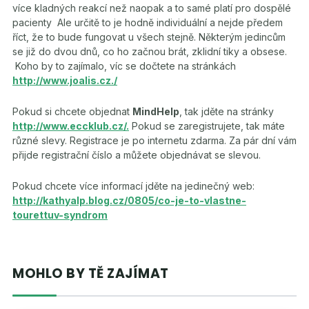
více kladných reakcí než naopak a to samé platí pro dospělé
pacienty Ale určitě to je hodně individuální a nejde předem
říct, že to bude fungovat u všech stejně. Některým jedincům
se již do dvou dnů, co ho začnou brát, zklidní tiky a obsese.
Koho by to zajímalo, víc se dočtete na stránkách
http://www.joalis.cz./
Pokud si chcete objednat
MindHelp
, tak jděte na stránky
http://www.eccklub.cz/.
Pokud se zaregistrujete, tak máte
různé slevy. Registrace je po internetu zdarma. Za pár dní vám
přijde registrační číslo a můžete objednávat se slevou.
Pokud chcete více informací jděte na jedinečný web:
http://kathyalp.blog.cz/0805/co-je-to-vlastne-
tourettuv-syndrom
MOHLO BY TĚ ZAJÍMAT