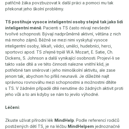
patřičně žáka povzbuzovat k další práci a pomoci mu tak
překonat jeho školní problémy.
TS postihuje vysoce inteligentní osoby stejně tak jako lidi
inteligentní méně
. Pacienti s TS často mívají nevšední
tvořivé schopnosti. Bývají nadprůměrně aktivní, většina z nich
má mnoho zájmů. Běžně se mezi nimi vyskytují vysoce
inteligentní osoby, lékaři, vědci, umělci, hudebníci, herci,
sportovci apod. TS zřejmě trpěl W.A. Mozart, E. Satie, Ch.
Dickens, S. Johnson a další vynikající osobnosti. Projeví-li se
takto vaše dítě a ve této činnosti nalezne vnitřní klid, je
potřebné tam směrovat i jeho mimoškolní aktivitu, ale zase
jenom tak, abychom ho příliš neunavili. Je důležité najít
správnou rovnováhu mezi schopnostmi a možnostmi dítěte
s TS. V žádném případě dítě nenutíme do žádných aktivit proti
jeho vůli a to ani kdyby se nám to jevilo výhodné.
Léčení:
Zkuste užívat přírodní lék
MindHelp
. Podle referencí rodičů
postižených dětí TS, je na léčbu
MindHelpem
jednoznačně