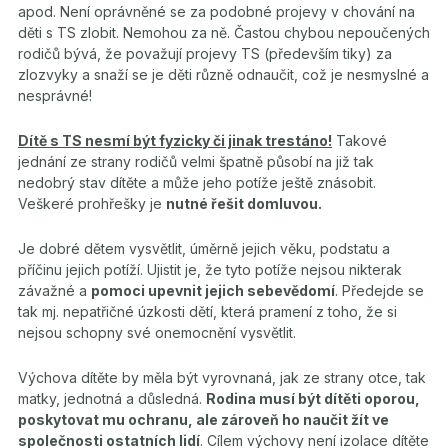
apod. Není oprávněné se za podobné projevy v chování na
děti s TS zlobit. Nemohou za ně. Častou chybou nepoučených
rodičů bývá, že považují projevy TS (především tiky) za
zlozvyky a snaží se je děti různě odnaučit, což je nesmyslné a
nesprávné!
Dítě s TS nesmí být fyzicky či jinak trestáno!
Takové
jednání ze strany rodičů velmi špatně působí na již tak
nedobrý stav dítěte a může jeho potíže ještě znásobit.
Veškeré prohřešky je
nutné řešit domluvou.
Je dobré dětem vysvětlit, úměrně jejich věku, podstatu a
příčinu jejich potíží. Ujistit je, že tyto potíže nejsou nikterak
závažné a
pomoci upevnit jejich sebevědomí
. Předejde se
tak mj. nepatřičné úzkosti dětí, která pramení z toho, že si
nejsou schopny své onemocnění vysvětlit.
Výchova dítěte by měla být vyrovnaná, jak ze strany otce, tak
matky, jednotná a důsledná.
Rodina musí být dítěti oporou,
poskytovat mu ochranu, ale zároveň ho naučit žít ve
společnosti ostatních lidí
. Cílem výchovy není izolace dítěte