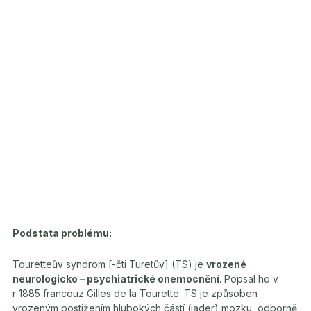
Podstata problému:
Touretteův syndrom [-čti Turetův] (TS) je
vrozené
neurologicko – psychiatrické onemocnění
. Popsal ho v
r 1885 francouz Gilles de la Tourette. TS je způsoben
vrozeným postižením hlubokých částí (jader) mozku, odborně