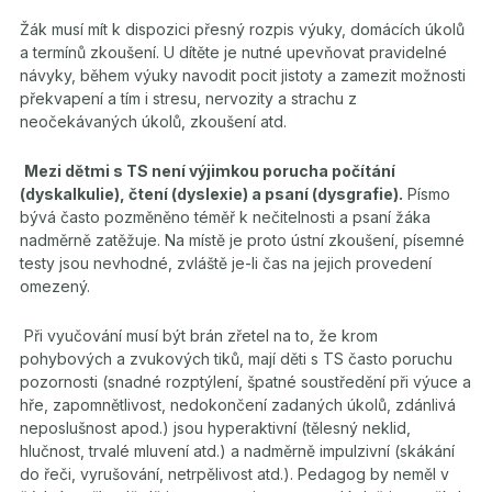
Žák musí mít k dispozici přesný rozpis výuky, domácích úkolů
a termínů zkoušení. U dítěte je nutné upevňovat pravidelné
návyky, během výuky navodit pocit jistoty a zamezit možnosti
překvapení a tím i stresu, nervozity a strachu z
neočekávaných úkolů, zkoušení atd.
Mezi dětmi s TS není výjimkou porucha počítání
(dyskalkulie), čtení (dyslexie) a psaní (dysgrafie).
Písmo
bývá často pozměněno téměř k nečitelnosti a psaní žáka
nadměrně zatěžuje. Na místě je proto ústní zkoušení, písemné
testy jsou nevhodné, zvláště je-li čas na jejich provedení
omezený.
Při vyučování musí být brán zřetel na to, že krom
pohybových a zvukových tiků, mají děti s TS často poruchu
pozornosti (snadné rozptýlení, špatné soustředění při výuce a
hře, zapomnětlivost, nedokončení zadaných úkolů, zdánlivá
neposlušnost apod.) jsou hyperaktivní (tělesný neklid,
hlučnost, trvalé mluvení atd.) a nadměrně impulzivní (skákání
do řeči, vyrušování, netrpělivost atd.). Pedagog by neměl v