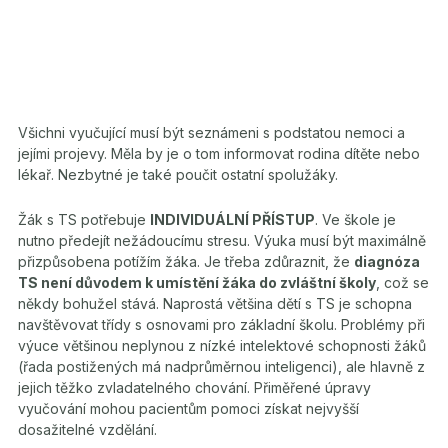
Všichni vyučující musí být seznámeni s podstatou nemoci a
jejími projevy. Měla by je o tom informovat rodina dítěte nebo
lékař. Nezbytné je také poučit ostatní spolužáky.
Žák s TS potřebuje
INDIVIDUÁLNÍ PŘÍSTUP
. Ve škole je
nutno předejít nežádoucímu stresu. Výuka musí být maximálně
přizpůsobena potížím žáka. Je třeba zdůraznit, že
diagnóza
TS není důvodem k umístění žáka do zvláštní školy
, což se
někdy bohužel stává. Naprostá většina dětí s TS je schopna
navštěvovat třídy s osnovami pro základní školu. Problémy při
výuce většinou neplynou z nízké intelektové schopnosti žáků
(řada postižených má nadprůměrnou inteligenci), ale hlavně z
jejich těžko zvladatelného chování. Přiměřené úpravy
vyučování mohou pacientům pomoci získat nejvyšší
dosažitelné vzdělání.