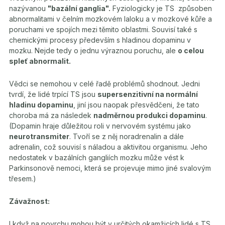
nazývanou
"bazální ganglia".
Fyziologicky je TS způsoben
abnormalitami v čelním mozkovém laloku a v mozkové kůře a
poruchami ve spojích mezi těmito oblastmi. Souvisí také s
chemickými procesy především s hladinou dopaminu v
mozku. Nejde tedy o jednu výraznou poruchu, ale
o celou
spleť abnormalit.
Vědci se nemohou v celé řadě problémů shodnout. Jedni
tvrdí, že lidé trpící TS jsou
supersenzitivní na normální
hladinu dopaminu
, jiní jsou naopak přesvědčeni, že tato
choroba má za následek
nadměrnou produkci dopaminu
.
(Dopamin hraje důležitou roli v nervovém systému jako
neurotransmiter
. Tvoří se z něj noradrenalin a dále
adrenalin, což souvisí s náladou a aktivitou organismu. Jeho
nedostatek v bazálních gangliích mozku může vést k
Parkinsonově nemoci, která se projevuje mimo jiné svalovým
třesem.)
Závažnost:
I když na povrchu mohou být v určitých okamžicích lidé s TS