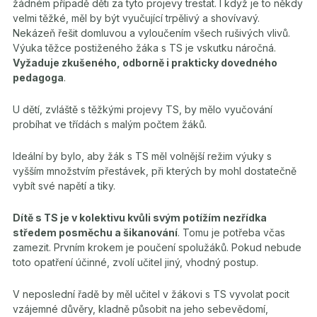
žádném případě děti za tyto projevy trestat. I když je to někdy
velmi těžké, měl by být vyučující trpělivý a shovívavý.
Nekázeň řešit domluvou a vyloučením všech rušivých vlivů.
Výuka těžce postiženého žáka s TS je vskutku náročná.
Vyžaduje zkušeného, odborně i prakticky dovedného
pedagoga
.
U dětí, zvláště s těžkými projevy TS, by mělo vyučování
probíhat ve třídách s malým počtem žáků.
Ideální by bylo, aby žák s TS měl volnější režim výuky s
vyšším množstvím přestávek, při kterých by mohl dostatečně
vybít své napětí a tiky.
Dítě s TS je v kolektivu kvůli svým potížím nezřídka
středem posměchu a šikanování
. Tomu je potřeba včas
zamezit. Prvním krokem je poučení spolužáků. Pokud nebude
toto opatření účinné, zvolí učitel jiný, vhodný postup.
V neposlední řadě by měl učitel v žákovi s TS vyvolat pocit
vzájemné důvěry, kladně působit na jeho sebevědomí,