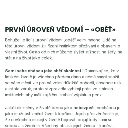
PRVNÍ ÚROVEŇ VĚDOMÍ – «OBĚŤ»
Bohužel je lidí s úrovní vědomí „oběť“ velmi mnoho. Lidé na
této úrovni vědomí žijí řízeni instinktem přežívání a obavami o
vlastní život. Často od nich můžeme slyšet stížnosti na šéfy, na
stát a na život jako celek.
Sami sebe chápou jako oběť okolností
. Domnívají se, že v
lidském životě je všechno předem dáno a nemá smysl snažit
se něco měnit. Je pro ně velmi důležité pohodlí, absence rizik
a jistota záruk, proto si zpravidla vybírají práci ve státních
institucích, aby měli zajištěnu stabilní výplatu a penzi.
Jakékoli změny v životě berou jako
nebezpečí
, nechápou je
jako možnost změnit život k lepšímu. Jejich přesvědčením je,
že o všechno musejí v životě bojovat, bojují tedy sami se
sebou a s životem. Všechny oblasti jejich života – kariéra,