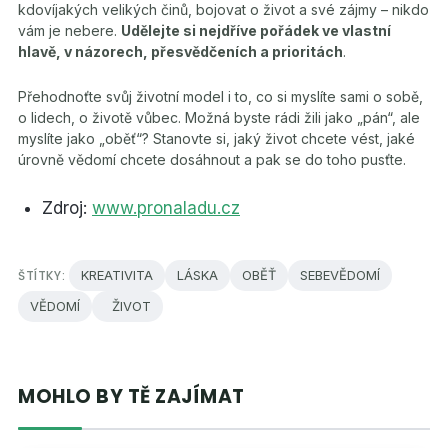
kdovíjakých velikých činů, bojovat o život a své zájmy – nikdo
vám je nebere.
Udělejte si nejdříve pořádek ve vlastní
hlavě, v názorech, přesvědčeních a prioritách
.
Přehodnoťte svůj životní model i to, co si myslíte sami o sobě,
o lidech, o životě vůbec. Možná byste rádi žili jako „pán“, ale
myslíte jako „oběť“? Stanovte si, jaký život chcete vést, jaké
úrovně vědomí chcete dosáhnout a pak se do toho pusťte.
Zdroj:
www.pronaladu.cz
ŠTÍTKY:
KREATIVITA
LÁSKA
OBĚŤ
SEBEVĚDOMÍ
VĚDOMÍ
ŽIVOT
MOHLO BY TĚ ZAJÍMAT