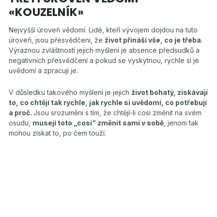
«KOUZELNÍK»
Nejvyšší úroveň vědomí. Lidé, kteří vývojem dojdou na tuto
úroveň, jsou přesvědčeni, že
život přináší vše, co je třeba
.
Výraznou zvláštností jejich myšlení je absence předsudků a
negativních přesvědčení a pokud se vyskytnou, rychle si je
uvědomí a zpracují je.
V důsledku takového myšlení je jejich
život bohatý, získávají
to, co chtějí tak rychle, jak rychle si uvědomí, co potřebují
a proč.
Jsou srozuměni s tím, že chtějí-li cosi změnit na svém
osudu,
musejí toto „cosi“ změnit sami v sobě
, jenom tak
mohou získat to, po čem touží.