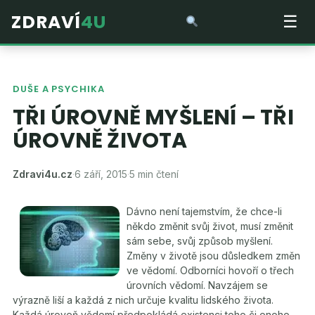
ZDRAVÍ
4U
☰
DUŠE A PSYCHIKA
TŘI ÚROVNĚ MYŠLENÍ – TŘI
ÚROVNĚ ŽIVOTA
Zdravi4u.cz
·
6 září, 2015
·
5 min čtení
Dávno není tajemstvím, že chce-li
někdo změnit svůj život, musí změnit
sám sebe, svůj způsob myšlení.
Změny v životě jsou důsledkem změn
ve vědomí. Odborníci hovoří o třech
úrovních vědomí. Navzájem se
výrazně liší a každá z nich určuje kvalitu lidského života.
Každá úroveň vědomí předpokládá existenci toho či onoho