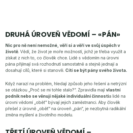
DRUHÁ ÚROVEŇ VĚDOMÍ – «PÁN»
Nic pro ně není nemožné, věří si a věří ve svůj úspěch v
životě
. Vědí, že život je moře možností, jichž je třeba využít a
získat z nich to, co člověk chce. Lidé s vědomím na úrovni
pána přijímají svá rozhodnutí samostatně a stejně jednají a
dosahují cílů, které si stanovili.
Cítí se být pány svého života.
Když narazí na problém, hledají způsob jeho řešení a netrýzní
se otázkou „Proč se mi tohle stalo?“. Zpravidla mají
vlastní
podnik nebo se věnují nějaké individuální činnosti
a lidé na
úrovni vědomí „oběť“ bývají jejich zaměstnanci. Aby člověk
přešel z úrovně „oběť“ na úroveň „pán“, je nezbytná radikální
změna myšlení a životního modelu.
TŘETÍ ÚROVEŇ VĚDOMÍ –