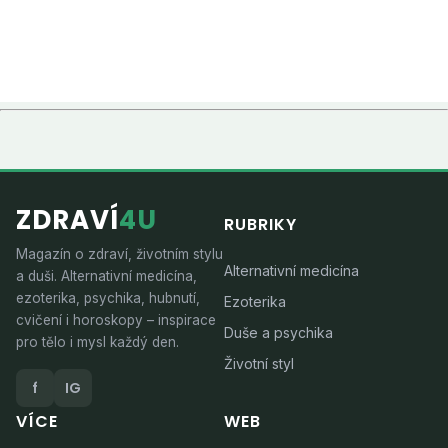
ZDRAVÍ
4U
RUBRIKY
Magazín o zdraví, životním stylu
Alternativní medicína
a duši. Alternativní medicína,
ezoterika, psychika, hubnutí,
Ezoterika
cvičení i horoskopy – inspirace
Duše a psychika
pro tělo i mysl každý den.
Životní styl
f
IG
VÍCE
WEB