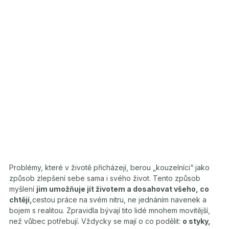
Problémy, které v životě přicházejí, berou „kouzelníci“ jako
způsob zlepšení sebe sama i svého život. Tento způsob
myšlení
jim umožňuje jít životem a dosahovat všeho, co
chtějí,
cestou práce na svém nitru, ne jednáním navenek a
bojem s realitou. Zpravidla bývají tito lidé mnohem movitější,
než vůbec potřebují. Vždycky se mají o co podělit:
o styky,