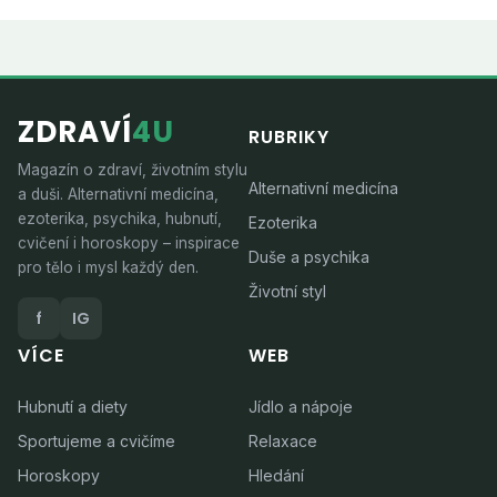
ZDRAVÍ
4U
RUBRIKY
Magazín o zdraví, životním stylu
Alternativní medicína
a duši. Alternativní medicína,
ezoterika, psychika, hubnutí,
Ezoterika
cvičení i horoskopy – inspirace
Duše a psychika
pro tělo i mysl každý den.
Životní styl
f
IG
VÍCE
WEB
Hubnutí a diety
Jídlo a nápoje
Sportujeme a cvičíme
Relaxace
Horoskopy
Hledání