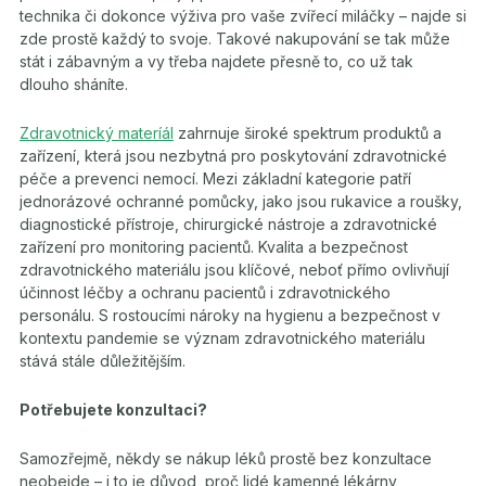
technika či dokonce výživa pro vaše zvířecí miláčky – najde si
zde prostě každý to svoje. Takové nakupování se tak může
stát i zábavným a vy třeba najdete přesně to, co už tak
dlouho sháníte.
Zdravotnický materíál
zahrnuje široké spektrum produktů a
zařízení, která jsou nezbytná pro poskytování zdravotnické
péče a prevenci nemocí. Mezi základní kategorie patří
jednorázové ochranné pomůcky, jako jsou rukavice a roušky,
diagnostické přístroje, chirurgické nástroje a zdravotnické
zařízení pro monitoring pacientů. Kvalita a bezpečnost
zdravotnického materiálu jsou klíčové, neboť přímo ovlivňují
účinnost léčby a ochranu pacientů i zdravotnického
personálu. S rostoucími nároky na hygienu a bezpečnost v
kontextu pandemie se význam zdravotnického materiálu
stává stále důležitějším.
Potřebujete konzultaci?
Samozřejmě, někdy se nákup léků prostě bez konzultace
neobejde – i to je důvod, proč lidé kamenné lékárny