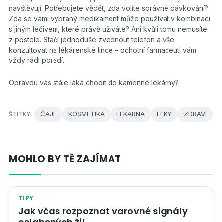
navštěvují. Potřebujete vědět, zda volíte správné dávkování?
Zda se vámi vybraný medikament může používat v kombinaci
s jiným léčivem, které právě užíváte? Ani kvůli tomu nemusíte
z postele. Stačí jednoduše zvednout telefon a vše
konzultovat na lékárenské lince – ochotní farmaceuti vám
vždy rádi poradí.
Opravdu vás stále láká chodit do kamenné lékárny?
ŠTÍTKY:
ČAJE
KOSMETIKA
LÉKÁRNA
LÉKY
ZDRAVÍ
MOHLO BY TĚ ZAJÍMAT
TIPY
Jak včas rozpoznat varovné signály
oslabených žil