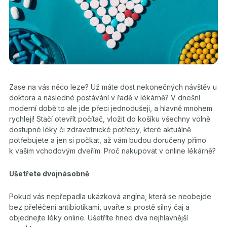
Zase na vás něco leze? Už máte dost nekonečných návštěv u
doktora a následné postávání v řadě v lékárně? V dnešní
moderní době to ale jde přeci jednodušeji, a hlavně mnohem
rychleji! Stačí otevřít počítač, vložit do košíku všechny volně
dostupné léky či zdravotnické potřeby, které aktuálně
potřebujete a jen si počkat, až vám budou doručeny přímo
k vašim vchodovým dveřím. Proč nakupovat v online lékárně?
Ušetřete dvojnásobně
Pokud vás nepřepadla ukázková angína, která se neobejde
bez přeléčení antibiotikami, uvařte si prostě silný čaj a
objednejte léky online. Ušetříte hned dva nejhlavnější