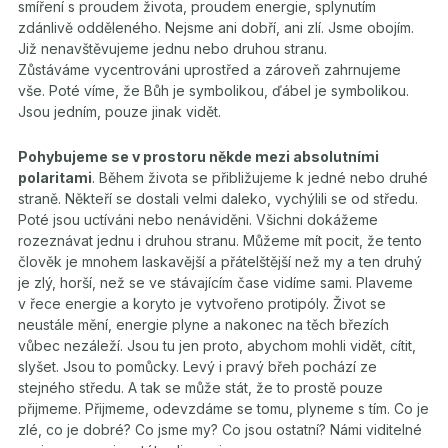
smíření s proudem života, proudem energie, splynutím
zdánlivě odděleného. Nejsme ani dobří, ani zlí. Jsme obojím.
Již nenavštěvujeme jednu nebo druhou stranu.
Zůstáváme vycentrováni uprostřed a zároveň zahrnujeme
vše. Poté víme, že Bůh je symbolikou, ďábel je symbolikou.
Jsou jedním, pouze jinak vidět.
Pohybujeme se v prostoru někde mezi absolutními
polaritami
. Během života se přibližujeme k jedné nebo druhé
straně. Někteří se dostali velmi daleko, vychýlili se od středu.
Poté jsou uctíváni nebo nenáviděni. Všichni dokážeme
rozeznávat jednu i druhou stranu. Můžeme mít pocit, že tento
člověk je mnohem laskavější a přátelštější než my a ten druhý
je zlý, horší, než se ve stávajícím čase vidíme sami. Plaveme
v řece energie a koryto je vytvořeno protipóly. Život se
neustále mění, energie plyne a nakonec na těch březích
vůbec nezáleží. Jsou tu jen proto, abychom mohli vidět, cítit,
slyšet. Jsou to pomůcky. Levý i pravý břeh pochází ze
stejného středu. A tak se může stát, že to prostě pouze
přijmeme. Přijmeme, odevzdáme se tomu, plyneme s tím. Co je
zlé, co je dobré? Co jsme my? Co jsou ostatní? Námi viditelné