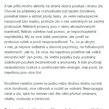
A tak příliš mnoho aktivity na straně dobra posiluje i stranu zla.
Chovat se přátelsky je rozhodnutím být lepším člověkem,
pomáhat lidem a sklízet plody lásky. Je velmi nebezpečné
nasazovat tuto masku, protože zlo v nás samotných se začíná
probouzet. Některé projevy jsou v rámci akceptovaných
mantinelů. Někdo odmítne naší pomoc, je nepochopitelně
nepřátelský. My se sice stále usmíváme, ale uvnitř se
probouzí vztek a pocit nespravedlnosti. To, co je ukryto
v nás, je nejvíce viditelné u davové psychózy, na fotbalových
stadionech. Jak to, že virus zla najednou postihne tak velké
množství lidí? Jen proto, že vnitřní pojistky byly uvolněny
zdánlivým pocitem beztrestnosti a anonymity. A lidé prožívají
neskutečnou rozkoš z uvolňování této energie, mají pocit, že
najednou jsou více živí.
Rozšíření našeho území na jednu nebo druhou stranu vyvolá
více životnosti, více citlivosti a rozšíří se vnímání. Nepropaguji
násilí a zlo, také ho nemám rád. Ale cítím příchuť omámení,
vitalitu, svobodu a čerstvost.