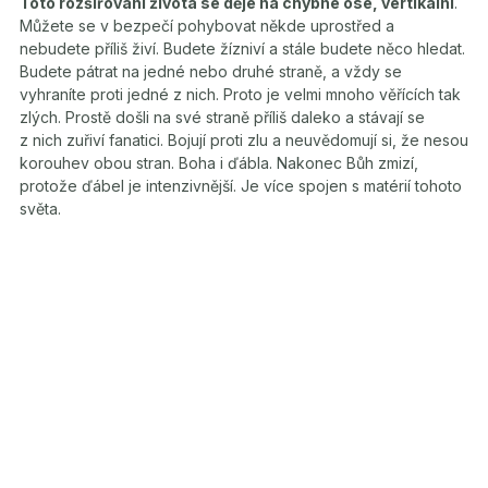
Toto rozšiřování života se děje na chybné ose, vertikální
.
Můžete se v bezpečí pohybovat někde uprostřed a
nebudete příliš živí. Budete žízniví a stále budete něco hledat.
Budete pátrat na jedné nebo druhé straně, a vždy se
vyhraníte proti jedné z nich. Proto je velmi mnoho věřících tak
zlých. Prostě došli na své straně příliš daleko a stávají se
z nich zuřiví fanatici. Bojují proti zlu a neuvědomují si, že nesou
korouhev obou stran. Boha i ďábla. Nakonec Bůh zmizí,
protože ďábel je intenzivnější. Je více spojen s matérií tohoto
světa.