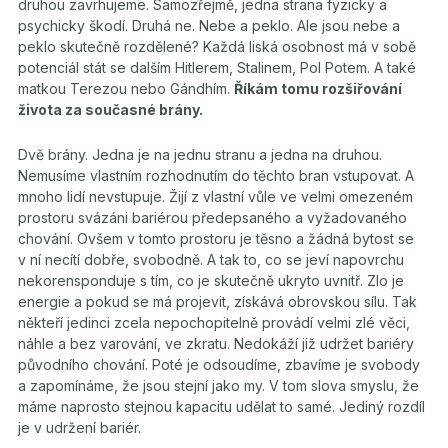
druhou zavrhujeme. Samozřejmě, jedna strana fyzicky a
psychicky škodí. Druhá ne. Nebe a peklo. Ale jsou nebe a
peklo skutečně rozdělené? Každá liská osobnost má v sobě
potenciál stát se dalším Hitlerem, Stalinem, Pol Potem. A také
matkou Terezou nebo Gándhím.
Říkám tomu rozšiřování
života za současné brány.
Dvě brány. Jedna je na jednu stranu a jedna na druhou.
Nemusíme vlastním rozhodnutím do těchto bran vstupovat. A
mnoho lidí nevstupuje. Žijí z vlastní vůle ve velmi omezeném
prostoru svázáni bariérou předepsaného a vyžadovaného
chování. Ovšem v tomto prostoru je těsno a žádná bytost se
v ní necítí dobře, svobodně. A tak to, co se jeví napovrchu
nekorensponduje s tím, co je skutečně ukryto uvnitř. Zlo je
energie a pokud se má projevit, získává obrovskou sílu. Tak
někteří jedinci zcela nepochopitelně provádí velmi zlé věci,
náhle a bez varování, ve zkratu. Nedokáží již udržet bariéry
původního chování. Poté je odsoudíme, zbavíme je svobody
a zapomínáme, že jsou stejní jako my. V tom slova smyslu, že
máme naprosto stejnou kapacitu udělat to samé. Jediný rozdíl
je v udržení bariér.