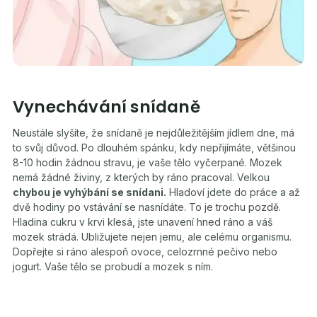
Vynechávání snídaně
Neustále slyšíte, že snídaně je nejdůležitějším jídlem dne, má
to svůj důvod. Po dlouhém spánku, kdy nepřijímáte, většinou
8-10 hodin žádnou stravu, je vaše tělo vyčerpané. Mozek
nemá žádné živiny, z kterých by ráno pracoval. Velkou
chybou je vyhýbání se snídani.
Hladoví jdete do práce a až
dvě hodiny po vstávání se nasnídáte. To je trochu pozdě.
Hladina cukru v krvi klesá, jste unavení hned ráno a váš
mozek strádá. Ubližujete nejen jemu, ale celému organismu.
Dopřejte si ráno alespoň ovoce, celozrnné pečivo nebo
jogurt. Vaše tělo se probudí a mozek s ním.