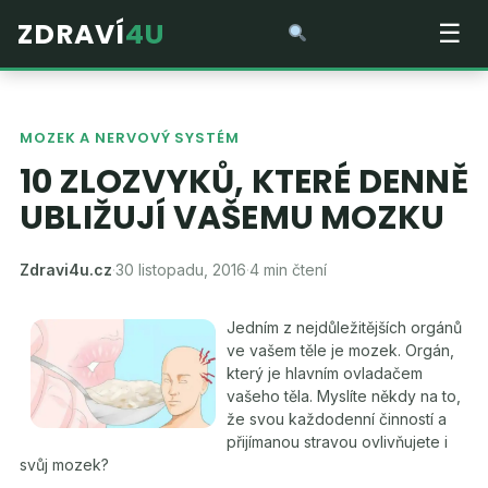
ZDRAVÍ
4U
☰
MOZEK A NERVOVÝ SYSTÉM
10 ZLOZVYKŮ, KTERÉ DENNĚ
UBLIŽUJÍ VAŠEMU MOZKU
Zdravi4u.cz
·
30 listopadu, 2016
·
4 min čtení
Jedním z nejdůležitějších orgánů
ve vašem těle je mozek. Orgán,
který je hlavním ovladačem
vašeho těla. Myslíte někdy na to,
že svou každodenní činností a
přijímanou stravou ovlivňujete i
svůj mozek?