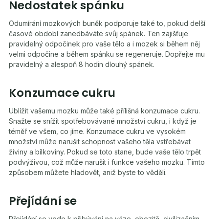
Nedostatek spánku
Odumírání mozkových buněk podporuje také to, pokud delší
časové období zanedbáváte svůj spánek. Ten zajišťuje
pravidelný odpočinek pro vaše tělo a i mozek si během něj
velmi odpočine a během spánku se regeneruje. Dopřejte mu
pravidelný a alespoň 8 hodin dlouhý spánek.
Konzumace cukru
Ublížit vašemu mozku může také přílišná konzumace cukru.
Snažte se snížit spotřebovávané množství cukru, i když je
téměř ve všem, co jíme. Konzumace cukru ve vysokém
množství může narušit schopnost vašeho těla vstřebávat
živiny a bílkoviny. Pokud se toto stane, bude vaše tělo trpět
podvýživou, což může narušit i funkce vašeho mozku. Tímto
způsobem můžete hladovět, aniž byste to věděli.
Přejídání se
Přejídání se vede k přibývání na váze, obezitě, civilizačním