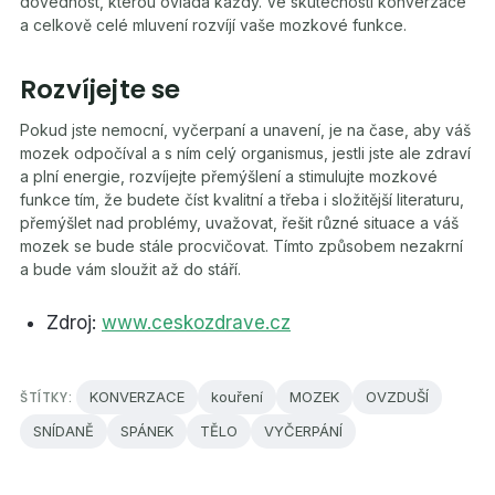
dovednost, kterou ovládá každý. Ve skutečnosti konverzace
a celkově celé mluvení rozvíjí vaše mozkové funkce.
Rozvíjejte se
Pokud jste nemocní, vyčerpaní a unavení, je na čase, aby váš
mozek odpočíval a s ním celý organismus, jestli jste ale zdraví
a plní energie, rozvíjejte přemýšlení a stimulujte mozkové
funkce tím, že budete číst kvalitní a třeba i složitější literaturu,
přemýšlet nad problémy, uvažovat, řešit různé situace a váš
mozek se bude stále procvičovat. Tímto způsobem nezakrní
a bude vám sloužit až do stáří.
Zdroj:
www.ceskozdrave.cz
ŠTÍTKY:
KONVERZACE
kouření
MOZEK
OVZDUŠÍ
SNÍDANĚ
SPÁNEK
TĚLO
VYČERPÁNÍ