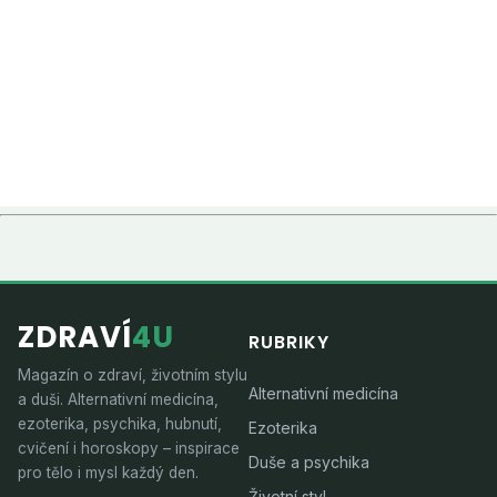
ZDRAVÍ
4U
RUBRIKY
Magazín o zdraví, životním stylu
Alternativní medicína
a duši. Alternativní medicína,
ezoterika, psychika, hubnutí,
Ezoterika
cvičení i horoskopy – inspirace
Duše a psychika
pro tělo i mysl každý den.
Životní styl