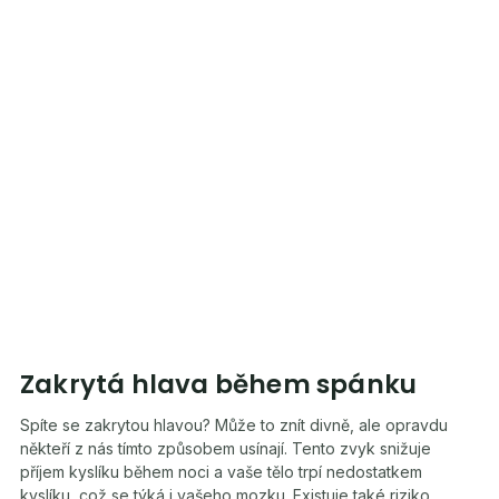
Zakrytá hlava během spánku
Spíte se zakrytou hlavou? Může to znít divně, ale opravdu
někteří z nás tímto způsobem usínají. Tento zvyk snižuje
příjem kyslíku během noci a vaše tělo trpí nedostatkem
kyslíku, což se týká i vašeho mozku. Existuje také riziko