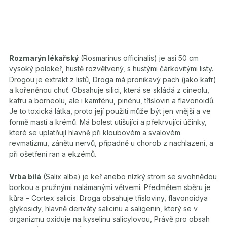
Rozmarýn lékařský
(Rosmarinus officinalis) je asi 50 cm
vysoký polokeř, hustě rozvětvený, s hustými čárkovitými listy.
Drogou je extrakt z listů, Droga má pronikavý pach (jako kafr)
a kořeněnou chuť. Obsahuje silici, která se skládá z cineolu,
kafru a borneolu, ale i kamfénu, pinénu, tříslovin a flavonoidů.
Je to toxická látka, proto její použití může být jen vnější a ve
formě mastí a krémů. Má bolest utišující a překrvující účinky,
které se uplatňují hlavně při kloubovém a svalovém
revmatizmu, zánětu nervů, případně u chorob z nachlazení, a
při ošetření ran a ekzémů.
Vrba bílá
(Salix alba) je keř anebo nízký strom se sivohnědou
borkou a pružnými nalámanými větvemi. Předmětem sběru je
kůra – Cortex salicis. Droga obsahuje třísloviny, flavonoidya
glykosidy, hlavně deriváty salicinu a saligenin, který se v
organizmu oxiduje na kyselinu salicylovou, Právě pro obsah