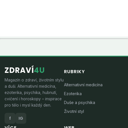
ZDRAVÍ
4U
RUBRIKY
Magazín o zdraví, životním stylu
Alternativní medicína
a duši. Alternativní medicína,
ezoterika, psychika, hubnutí,
Ezoterika
cvičení i horoskopy – inspirace
Duše a psychika
pro tělo i mysl každý den.
Životní styl
f
IG
VÍCE
WEB