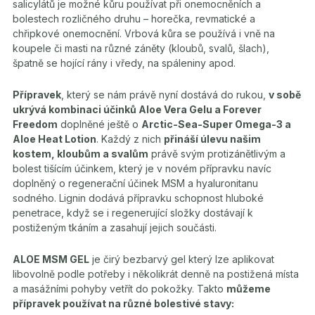
salicylátů je možné kůru používat při onemocněních a
bolestech rozličného druhu – horečka, revmatické a
chřipkové onemocnění. Vrbová kůra se používá i vně na
koupele či masti na různé záněty (kloubů, svalů, šlach),
špatně se hojící rány i vředy, na spáleniny apod.
Přípravek
, který se nám právě nyní dostává do rukou,
v sobě
ukrývá kombinaci účinků Aloe Vera Gelu a Forever
Freedom
doplněné ještě o
Arctic-Sea-Super Omega-3 a
Aloe Heat Lotion
. Každý z nich
přináší úlevu našim
kostem, kloubům a svalům
právě svým protizánětlivým a
bolest tišícím účinkem, který je v novém přípravku navíc
doplněný o regenerační účinek MSM a hyaluronitanu
sodného. Lignin dodává přípravku schopnost hluboké
penetrace, když se i regenerující složky dostávají k
postiženým tkáním a zasahují jejich součásti.
ALOE MSM GEL
je čirý bezbarvý gel který lze aplikovat
libovolně podle potřeby i několikrát denně na postižená místa
a masážními pohyby vetřít do pokožky. Takto
můžeme
přípravek používat na různé bolestivé stavy: