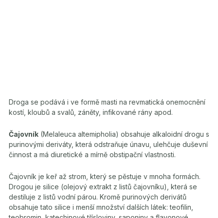
Droga se podává i ve formě masti na revmatická onemocnění
kostí, kloubů a svalů, záněty, infikované rány apod.
Čajovník
(Melaleuca altemipholia) obsahuje alkaloidní drogu s
purinovými deriváty, která odstraňuje únavu, ulehčuje duševní
činnost a má diuretické a mírně obstipační vlastnosti.
Čajovník je keř až strom, který se pěstuje v mnoha formách.
Drogou je silice (olejový extrakt z listů čajovníku), která se
destiluje z l
istů vodní párou. Kromě purinových derivátů
obsahuje tato silice i menší množství dalších látek: teofilin,
teobromin, katechinové třísloviny, saponiny a flavonové