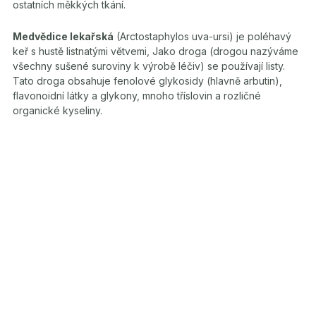
ostatních měkkých tkání.
Medvědice lekařská
(Arctostaphylos uva-ursi) je poléhavý
keř s hustě listnatými větvemi, Jako droga (drogou nazýváme
všechny sušené suroviny k výrobě léčiv) se používají listy.
Tato droga obsahuje fenolové glykosidy (hlavně arbutin),
flavonoidní látky a glykony, mnoho tříslovin a rozličné
organické kyseliny.