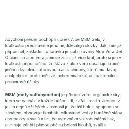
Abychom přesně pochopili účinek Aloe MSM Gelu, v
krátkostisi představíme jeho nejdůležitější složky: Jak jsem již
připomněl, základem přípravku je stabilizovaný Aloe Vera Gel.
O účincích aloe vera jsem se zmínil již více krát, proto si jen v
krátkosti připomeňme, že šťáva z aloe vera obsahuje kromě
jiného i kyselinu salicilovou a antrachinony, které mu dávají
analgetické, protizánětlivé, antiedematózní, antlbakteriální a
protivirové účinky.
MSM (metylsulfonymetan)
je přírodní zdroj organické síry,
která se nachází v každé buňce lidí, zvířat i rostlin. Jednou z
jejích nejdůležitějších vlastností je, že tiší bolest spojenou se
zánětem, obnovuje flexibilitu bílkovinné vrstvy buněčné stěny
chrupavky a svalů a tím, že vyrovnává vnitrobuněčný tlak,
eliminuje zánět i přímou příčinu bolesti kloubů, svalů a