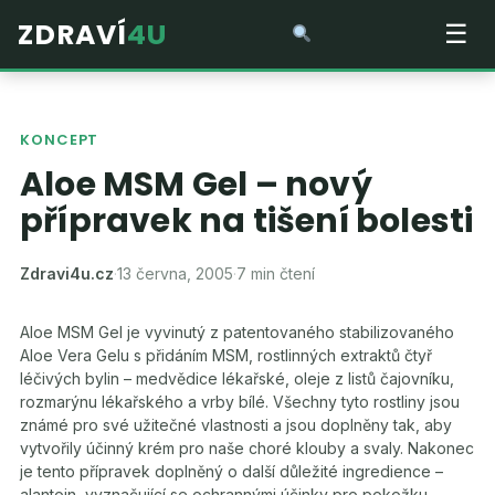
ZDRAVÍ
4U
☰
KONCEPT
Aloe MSM Gel – nový
přípravek na tišení bolesti
Zdravi4u.cz
·
13 června, 2005
·
7 min čtení
Aloe MSM Gel je vyvinutý z patentovaného stabilizovaného
Aloe Vera Gelu s přidáním MSM, rostlinných extraktů čtyř
léčivých bylin – medvědice lékařské, oleje z listů čajovníku,
rozmarýnu lékařského a vrby bílé. Všechny tyto rostliny jsou
známé pro své užitečné vlastnosti a jsou doplněny tak, aby
vytvořily účinný krém pro naše choré klouby a svaly. Nakonec
je tento přípravek doplněný o další důležité ingredience –
alantoin, vyznačující se ochrannými účinky pro pokožku,