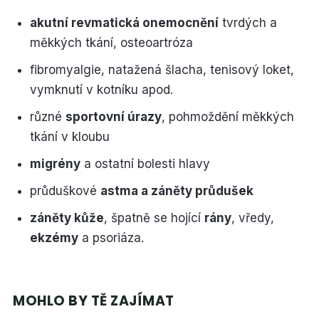
akutní revmatická onemocnění
tvrdých a
měkkých tkání, osteoartróza
fibromyalgie, natažená šlacha, tenisový loket,
vymknutí v kotníku apod.
různé
sportovní úrazy
, pohmoždění měkkých
tkání v kloubu
migrény
a ostatní bolesti hlavy
průduškové
astma a záněty průdušek
záněty kůže
, špatně se hojící
rány
, vředy,
ekzémy
a psoriáza.
MOHLO BY TĚ ZAJÍMAT