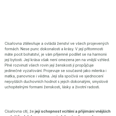
Císařovna ztělesňuje a ovládá ženství ve všech projevených
formách. Nese punc dokonalosti a krásy. V její přítomnosti
máte pocit bohatství, je vám příjemné podílet se na harmonii
její bytosti. Její krása však není omezena jen na vnější vzhled.
Plné rozvinutí všech rovin její ženskosti jí propůjčuje
jedinečné vyzařování. Projevuje se současně jako milenka i
matka, panovnice i vědma. Její síla spočívá ve sjednocení
nejvyšších duchovních hodnot s jejich dokonalými, smyslově
uchopitelnými formami ženskosti, lásky a životní radosti.
Císařovna cítí, že
její schopnost vcítění a přijímání vnějších