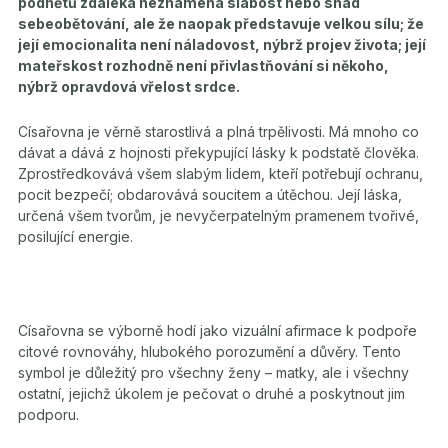
podnětů zdaleka neznamená slabost nebo snad
sebeobětování, ale že naopak představuje velkou sílu; že
její emocionalita není náladovost, nýbrž projev života; její
mateřskost rozhodně není přivlastňování si někoho,
nýbrž opravdová vřelost srdce.
Císařovna je věrně starostlivá a plná trpělivosti. Má mnoho co
dávat a dává z hojnosti překypující lásky k podstatě člověka.
Zprostředkovává všem slabým lidem, kteří potřebují ochranu,
pocit bezpečí; obdarovává soucitem a útěchou. Její láska,
určená všem tvorům, je nevyčerpatelným pramenem tvořivé,
posilující energie.
Císařovna se výborně hodí jako vizuální afirmace k podpoře
citové rovnováhy, hlubokého porozumění a důvěry. Tento
symbol je důležitý pro všechny ženy – matky, ale i všechny
ostatní, jejichž úkolem je pečovat o druhé a poskytnout jim
podporu.