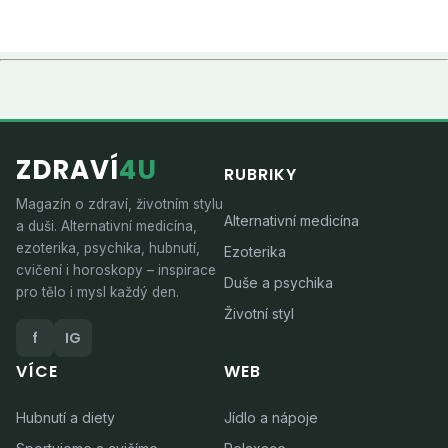
ZDRAVÍ
4U
RUBRIKY
Magazín o zdraví, životním stylu
Alternativní medicína
a duši. Alternativní medicína,
ezoterika, psychika, hubnutí,
Ezoterika
cvičení i horoskopy – inspirace
Duše a psychika
pro tělo i mysl každý den.
Životní styl
f
IG
VÍCE
WEB
Hubnutí a diety
Jídlo a nápoje