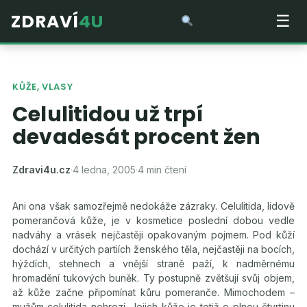
ZDRAVÍ
4U
☰
KŮŽE, VLASY
Celulitidou už trpí
devadesát procent žen
Zdravi4u.cz
·
4 ledna, 2005
·
4 min čtení
Ani ona však samozřejmě nedokáže zázraky. Celulitida, lidově
pomerančová kůže, je v kosmetice poslední dobou vedle
nadváhy a vrásek nejčastěji opakovaným pojmem. Pod kůží
dochází v určitých partiích ženského těla, nejčastěji na bocích,
hýždích, stehnech a vnější straně paží, k nadměrnému
hromadění tukových buněk. Ty postupně zvětšují svůj objem,
až kůže začne připomínat kůru pomeranče. Mimochodem –
mužům celulitida nehrozí. Jejich kůže je totiž o plnou čtvrtinu