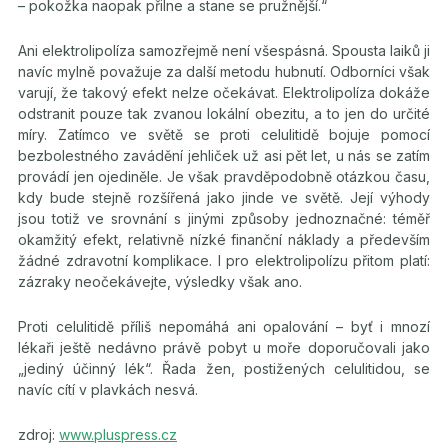
– pokožka naopak přilne a stane se pružnější.“
Ani elektrolipolíza samozřejmě není všespásná. Spousta laiků ji
navíc mylně považuje za další metodu hubnutí. Odborníci však
varují, že takový efekt nelze očekávat. Elektrolipolíza dokáže
odstranit pouze tak zvanou lokální obezitu, a to jen do určité
míry. Zatímco ve světě se proti celulitidě bojuje pomocí
bezbolestného zavádění jehliček už asi pět let, u nás se zatím
provádí jen ojediněle. Je však pravděpodobně otázkou času,
kdy bude stejně rozšířená jako jinde ve světě. Její výhody
jsou totiž ve srovnání s jinými způsoby jednoznačné: téměř
okamžitý efekt, relativně nízké finanční náklady a především
žádné zdravotní komplikace. I pro elektrolipolízu přitom platí:
zázraky neočekávejte, výsledky však ano.
Proti celulitidě příliš nepomáhá ani opalování – byť i mnozí
lékaři ještě nedávno právě pobyt u moře doporučovali jako
„jediný účinný lék“. Řada žen, postižených celulitidou, se
navíc cítí v plavkách nesvá.
zdroj:
www.pluspress.cz