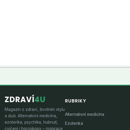
ZDRAVÍ
4U
RUBRIKY
Magazín o zdraví, životním stylu
Alternativní medicína
a duši. Alternativní medicína,
ezoterika, psychika, hubnutí,
Ezoterika
cvičení i horoskopy – inspirace