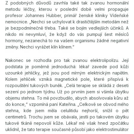
Z podobných důvodů zavrhla také tak zvanou hormonální
metodu léčby, kterou v poslední době velmi propaguje
profesor Johannes Hubber, primář ženské kliniky Vídeňské
nemocnice. „Nechci se uchylovat k drastičtějším metodám než
je bezpodmínečně třeba. Také se bojím vedlejších účinků. A
nikdo mi nevymluví, že když do vás pumpují šest měsíců
hormony, nezanechá to na vašem organismu žádné negativní
změny. Nechci vyrážet klín klínem.“
Nakonec se rozhodla pro tak zvanou elektrolipolízu. Její
podstata je poměrně jednoduchá: lékař zavede pod kůži
uzounké jehličky, jež jsou pod mírným elektrickým napětím.
Kolem jehliček vzniká magnetické pole, které přispívá k
rozpouštění tukových buněk. „Celá terapie se skládá z deseti
sezení po jednom týdnu. Už po prvním jsem si všimla úbytku
objemu stehna. To mě povzbudilo, abych absolvovala kůru až
do konce,“ vzpomíná paní Kateřina. „Celkově se obvod mého
stehna, kde jsem měla celulitidu nejhorší, snížil o pět
centimetrů. Trochu jsem se obávala, jestli po takovém úbytku
tukové tkáně nepovolí kůže. Lékař mě však hned zpočátku
uklidnil, že tato terapie současně působí jako elektrostimulátor