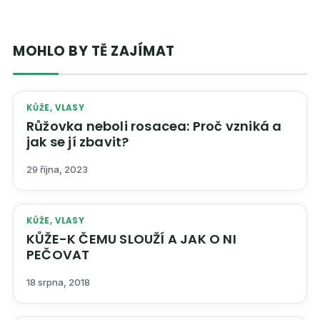
MOHLO BY TĚ ZAJÍMAT
KŮŽE, VLASY
Růžovka neboli rosacea: Proč vzniká a
jak se jí zbavit?
29 října, 2023
KŮŽE, VLASY
KŮŽE-K ČEMU SLOUŽÍ A JAK O NI
PEČOVAT
18 srpna, 2018