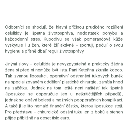
Odborníci se shodují, že hlavní příčinou prudkého rozšíření
celulitidy je špatná životospráva, nedostatek pohybu a
každodenní stres. Kupodivu se však pomerančová kůže
vyskytuje i u žen, které žijí aktivně – sportují, pečují o svou
hygienu a přísně dbají regulí životosprávy.
Jinými slovy – celulitida je nevyzpytatelná a prakticky žádná
žena si před ní nemůže být jista. Paní Kateřina zkusila kdeco.
Tak zvanou liposukci, operativní odstranění tukových buněk
na specializovaném oddělení plastické chirurgie, zamítla hned
na začátku. Jednak na tom ještě není naštěstí tak špatně
(liposukce se doporučuje jen u nejkritičtějších případů),
jednak se obává bolesti a možných pooperačních komplikací.
A také jí je líto nemalé finanční částky, kterou liposukce stojí.
Pro představu – chirurgické odsání tuku jen z boků a stehen
přijde přibližně na deset tisíc euro.