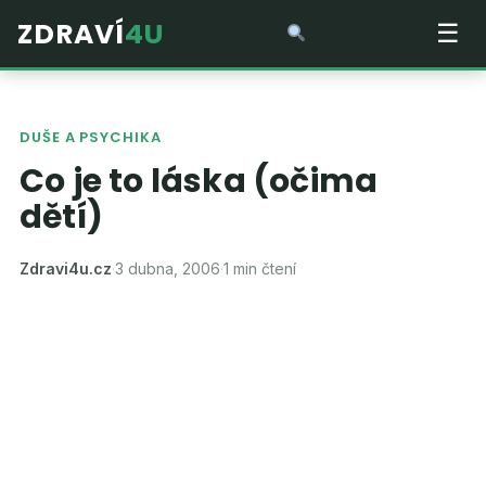
ZDRAVÍ
4U
☰
DUŠE A PSYCHIKA
Co je to láska (očima
dětí)
Zdravi4u.cz
·
3 dubna, 2006
·
1 min čtení