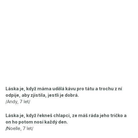
Láska je, když máma udělá kávu pro tátu a trochu z ní
odpije, aby zjistila, jestli je dobrá.
/Andy, 7 let/
Láska je, když řekneš chlapci, ze máš ráda jeho tričko a
on ho potom nosí každý den.
/
Noelle, 7 let/