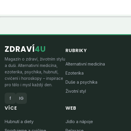
ZDRAVÍ
4U
RUBRIKY
Magazín o zdraví, životním stylu
Alternativní medicína
a duši. Alternativní medicína,
ezoterika, psychika, hubnutí,
Ezoterika
cvičení i horoskopy – inspirace
Duše a psychika
pro tělo i mysl každý den.
Životní styl
f
IG
VÍCE
WEB
Hubnutí a diety
Jídlo a nápoje
Sportujeme a cvičíme
Relaxace