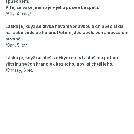
způsobem.
Víte, ze vaše jméno je v jeho puse v bezpečí.
/Billy, 4 roky/
Láska je, když se dívka navoní voňavkou a chlapec si dá
na sebe vodu po holení. Potom jdou spolu ven a navzájem
si vonějí.
/Carl, 5 let/
Láska je, když se jdeš s někým najíst a dáš mu potom
větsinu svých hranolek bez toho, aby jsi chtěl jeho.
/
Chrissy, 6 let/