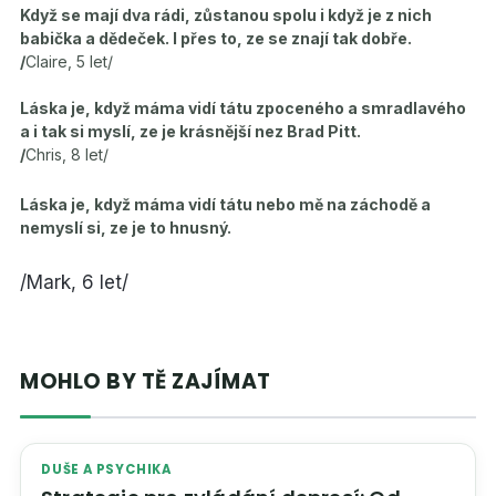
Když se mají dva rádi, zůstanou spolu i když je z nich
babička a dědeček. I přes to, ze se znají tak dobře.
/
Claire, 5 let/
Láska je, když máma vidí tátu zpoceného a smradlavého
a i tak si myslí, ze je krásnější nez Brad Pitt.
/
Chris, 8 let/
Láska je, když máma vidí tátu nebo mě na záchodě a
nemyslí si, ze je to hnusný.
/Mark, 6 let/
MOHLO BY TĚ ZAJÍMAT
DUŠE A PSYCHIKA