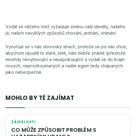
Vzdát se něčeho totiž vyžaduje změnu naší identity, našeho
já, našich navyklých způsobů chování, jednání, vnímání.
Vynořuje se v nás obrovský strach, protože se po nás chce,
abychom opustili to staré, jisté, nám dobře známé (přestože
mnohdy nevyhovující a neuspokojující) a vydali se do krajin
nových, neprozkoumaných a naším egem tedy chápaných
jako nebezpečné.
MOHLO BY TĚ ZAJÍMAT
ZÁVISLOSTI
CO MŮŽE ZPŮSOBIT PROBLÉM S