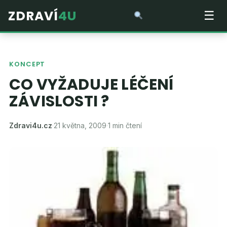
ZDRAVÍ
4U
☰
KONCEPT
CO VYŽADUJE LÉČENÍ
ZÁVISLOSTI ?
Zdravi4u.cz
·
21 května, 2009
·
1 min čtení