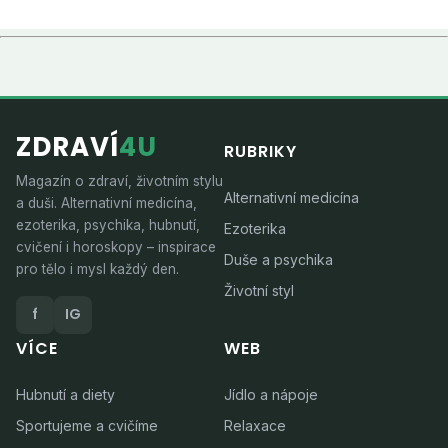
ZDRAVÍ
4U
RUBRIKY
Magazín o zdraví, životním stylu
Alternativní medicína
a duši. Alternativní medicína,
ezoterika, psychika, hubnutí,
Ezoterika
cvičení i horoskopy – inspirace
Duše a psychika
pro tělo i mysl každý den.
Životní styl
f
IG
VÍCE
WEB
Hubnutí a diety
Jídlo a nápoje
Sportujeme a cvičíme
Relaxace