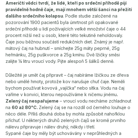
Američtí vědci tvrdí, že lidé, kteří po srdeční příhodě pijí
pravidelně hodně čaje, mají mnohem větší šanci na přežití
dalšího srdečního kolapsu
. Podle studie založené na
pozorování 1900 pacientů byla úmrtnost při opakované
srdeční příhodě u lidí požívajících velké množství čaje o 44
procent nižší než u osob, které této tekutině neholdovaly.
Čaje jsou běžnou součástí redukčních diet. Známý je např.
mátový čaj na hubnutí – smíchejte 25g máty peprné, 25g
heřmánku, 25g puškvorce a 25g kmínu. Dvě lžičky směsi
zalijte ¼ litru vroucí vody. Pijte alespoň 5 šálků denně.
Důležité je umět čaj připravit – čaj nabíráme lžičkou ze dřeva
nebo umělé hmoty, protože kov narušuje chuť čaje. Neměli
bychom používat kovová „vajíčka“ nebo sítka. Vodu na čaj
vaříme v konvici, kterou nepoužíváme k ničemu jinému
.
Zelený čaj nespařujeme
– vroucí vodu necháme zchladnout
na
60 až 80°C.
Zelený čaj se na rozdíl od černého louhuje o
něco déle. Příliš dlouhá doba by mohla způsobit nahořklou
příchuť. U některých druhů zelených čajů se kromě prvního
nálevu připravuje i nálev druhý, někdy i třetí.
Sypané čaje by měly být uchovávány v neprůhledných a