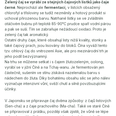
Zelený čaj se vyrábí ze stejných čajových lístků jako čaje
černé
. Neprochází ale
fermentací,
v lístcích obsažený
chlorofyl a třísloviny se tudíž nezměnily a hotový produkt si
uchoval přirozenou barvu. Natrhané lístky se ve zvláštním
otáčivém bubnu při teplotě 85-90°C prudce spaří vodní párou
a pak se suší. Tím se zabraňuje nežádoucí oxidaci. Proto je
zelený čaj tak aromatický.
Ostatní druhy čaje, které obsahují listy nižší kvality, stonky a
také čajový prach, jsou lisovány do bloků. Čína vyváží tento
tzv. cihlový čaj do vnitrozemí Asie, ale pro mezinárodní trh je
jeho podíl bezvýznamný.
Na trhu se můžeme setkat i s čajem žlutozeleným, oolong,
vyrábí se v jižní Číně a na Tchaj-wanu. Je fermentován jen
částečně, sušením ve stínu získává nazelenalou barvu s
nádechem do žluta. Díky bohatému obsahu silic se jeho nálev
vyznačuje intenzivní vůní, svěží chutí a silně povzbuzujícími
účinky.
V Japonsku se připravuje čaj dvěma způsoby: z čajů listových
(Sen-cha) a z čaje prachového (Ma-cha). Také ve staré Číně
se připravoval z prášku, později však zjistili, že vůně se lépe