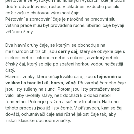
pěstované ve vysokých nadmořských výškách, kde je půda
dobře odvodňována, rostou v chladném vzduchu pomalu,
což zvyšuje chuťovou výraznost čaje.
Pěstování a zpracování čaje je náročné na pracovní sílu,
většina práce musí být prováděna ručně. Sběrači čaje bývají
většinou ženy.
Dva hlavní druhy čaje, se kterými se obchoduje na
mezinárodních trzích, jsou
černý čaj,
který se obvykle pije s
mlékem nebo s citronem nebo s cukrem,
a zelený
neboli
čínský čaj, který se pije po spaření horkou vodou nejčastěji
čistý.
Hlavními znaky, které určují kvalitu čaje, jsou
stejnoměrná
velikost a tvar lístků, barva, vůně.
Při výrobě černého čaje
jsou listy sušeny na slunci. Potom jsou listy protaženy mezi
válci, aby uvolnily šťávy, než dochází k oxidaci neboli
fermentaci. Potom je pražen a sušen v troubách. Na konci
tohoto procesu jsou již listy černé. V přístavech, kam se čaj
dováží, ochutnávači čaje mísí různé jakosti čaje tak, aby
získali klasické obchodní značky.