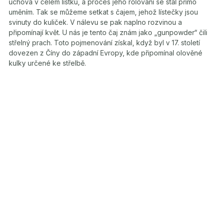
uchová v celém lístku, a proces jeho rolování se stal přímo
uměním. Tak se můžeme setkat s čajem, jehož lístečky jsou
svinuty do kuliček. V nálevu se pak naplno rozvinou a
připomínají květ. U nás je tento čaj znám jako „gunpowder“ čili
střelný prach. Toto pojmenování získal, když byl v 17. století
dovezen z Číny do západní Evropy, kde připomínal olověné
kulky určené ke střelbě.