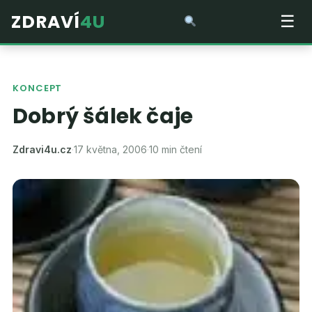
ZDRAVÍ
4U
☰
KONCEPT
Dobrý šálek čaje
Zdravi4u.cz
·
17 května, 2006
·
10 min čtení