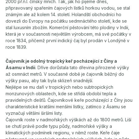
2000 př.n.l. čínský mnich. Tak, jak ho pijeme dnes,
připravovaný spařením čajových lístků horkou vodou, se stal
známým ale až kolem 14. století. Holandští obchodníci ho
dovezli do Evropy na počátku sedmnáctého století, kde se
stal luxusním zbožím. Komerční pěstování této plodiny v Indii,
která je v současnosti největším výrobcem, má své počátky v
roce 1834, přičemž první indický čaj byl prodán v Londýně v
roce 1839.
Čajovník je odolný tropický keř pocházející z Číny a
Ásamu v Indii
. Dříve dorůstala tato dřevina přirozené výšky
až osmnáct metrů. V současné době je čajovník běžný do
výšky pasu, aby tak byla sklizeň snadnější.
Nejlépe se mu daří v tropických nebo subtropických
monzunových oblastech, kde se střídá období tepla a
pravidelných dešťů. Čajovníkové keře pocházející z Číny jsou
charakteristické kratšími menšími lístky, zatímco z Ásamu se
vyznačují většími širšími listy.
Čajovník roste v nadmořských výškách až do 1800 metrů. Liší
se chutí právě podle typu půdy, nadmořské výšky a
klimatických podmínek regionu, v němž roste. Keře čaje