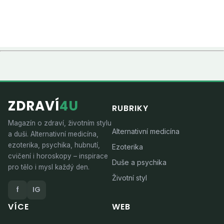
ZDRAVÍ
4U
RUBRIKY
Magazín o zdraví, životním stylu
Alternativní medicína
a duši. Alternativní medicína,
ezoterika, psychika, hubnutí,
Ezoterika
cvičení i horoskopy – inspirace
Duše a psychika
pro tělo i mysl každý den.
Životní styl
f
IG
VÍCE
WEB