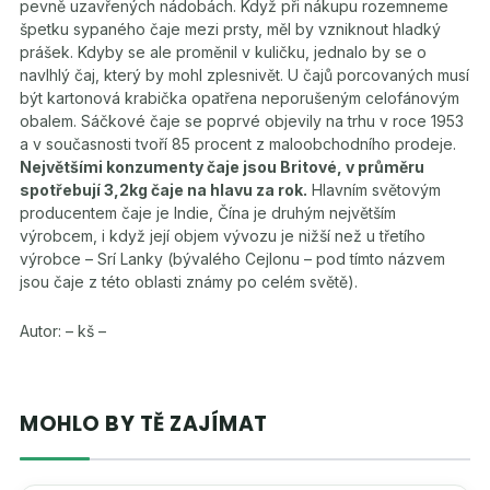
pevně uzavřených nádobách. Když při nákupu rozemneme
špetku sypaného čaje mezi prsty, měl by vzniknout hladký
prášek. Kdyby se ale proměnil v kuličku, jednalo by se o
navlhlý čaj, který by mohl zplesnivět. U čajů porcovaných musí
být kartonová krabička opatřena neporušeným celofánovým
obalem. Sáčkové čaje se poprvé objevily na trhu v roce 1953
a v současnosti tvoří 85 procent z maloobchodního prodeje.
Největšími konzumenty čaje jsou Britové, v průměru
spotřebují 3,2kg čaje na hlavu za rok.
Hlavním světovým
producentem čaje je Indie, Čína je druhým největším
výrobcem, i když její objem vývozu je nižší než u třetího
výrobce – Srí Lanky (bývalého Cejlonu – pod tímto názvem
jsou čaje z této oblasti známy po celém světě).
Autor: – kš –
MOHLO BY TĚ ZAJÍMAT