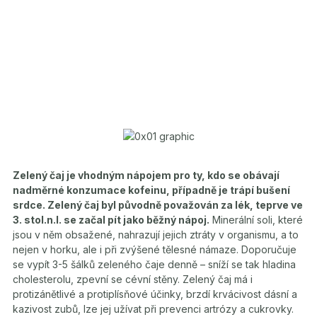
Zelený čaj je vhodným nápojem pro ty, kdo se obávají
nadměrné konzumace kofeinu, případně je trápí bušení
srdce. Zelený čaj byl původně považován za lék, teprve ve
3. stol.n.l. se začal pít jako běžný nápoj.
Minerální soli, které
jsou v něm obsažené, nahrazují jejich ztráty v organismu, a to
nejen v horku, ale i při zvýšené tělesné námaze. Doporučuje
se vypít 3-5 šálků zeleného čaje denně – sníží se tak hladina
cholesterolu, zpevní se cévní stěny. Zelený čaj má i
protizánětlivé a protiplísňové účinky, brzdí krvácivost dásní a
kazivost zubů, lze jej užívat při prevenci artrózy a cukrovky.