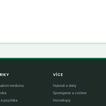
RIKY
VÍCE
nativní medicína
Hubnutí a diety
rika
Sportujeme a cvičíme
 a psychika
Horoskopy