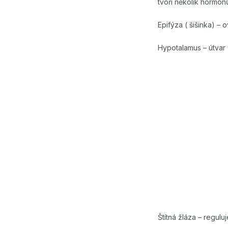
tvoří několik hormon
Epifýza ( šišinka) – 
Hypotalamus – útvar
Štítná žláza – regul