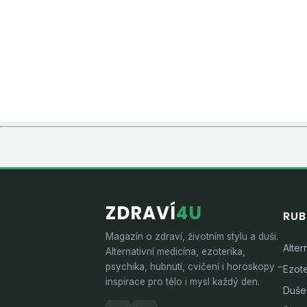
ZDRAVÍ
4U
RUB
Magazín o zdraví, životním stylu a duši.
Alter
Alternativní medicína, ezoterika,
psychika, hubnutí, cvičení i horoskopy –
Ezote
inspirace pro tělo i mysl každý den.
Duše