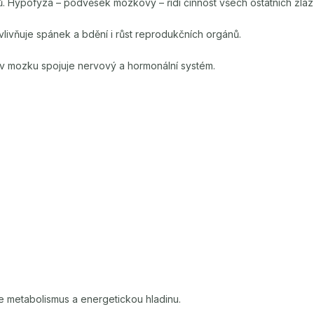
ů. Hypofýza – podvěsek mozkový – řídí činnost všech ostatních žláz s
ovlivňuje spánek a bdění i růst reprodukčních orgánů.
 v mozku spojuje nervový a hormonální systém.
uje metabolismus a energetickou hladinu.