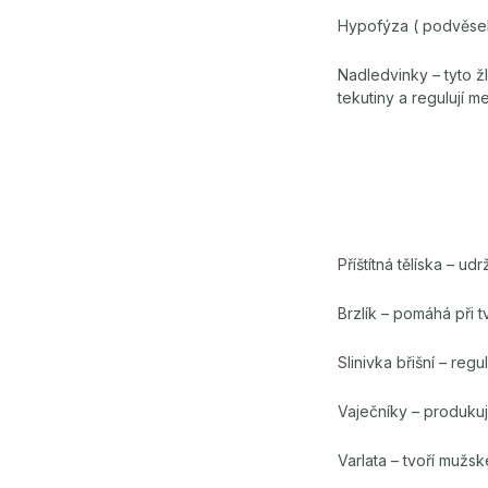
Hypofýza ( podvěsek m
Nadledvinky – tyto žl
tekutiny a regulují 
Příštítná tělíska – ud
Brzlík – pomáhá při t
Slinivka břišní – regu
Vaječníky – produku
Varlata – tvoří mužs