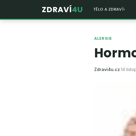
ZDRAVÍ
4U
TĚLO A ZDRAVÍ
ALERGIE
Hormo
Zdravi4u.cz
·
14 list