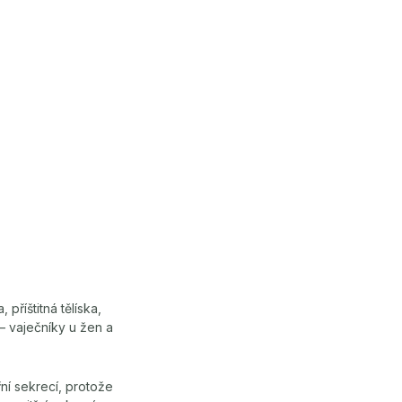
 příštitná tělíska,
 – vaječníky u žen a
ní sekrecí, protože