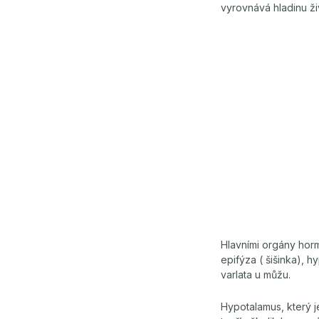
vyrovnává hladinu ži
Hlavními orgány hormon
epifýza ( šišinka), h
varlata u můžu.
Hypotalamus, který j