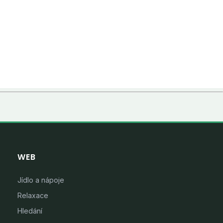
WEB
Jídlo a nápoje
Relaxace
Hledání