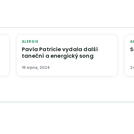
ALERGIE
A
Pavla Patricie vydala další
S
taneční a energický song
16 srpna, 2024
2