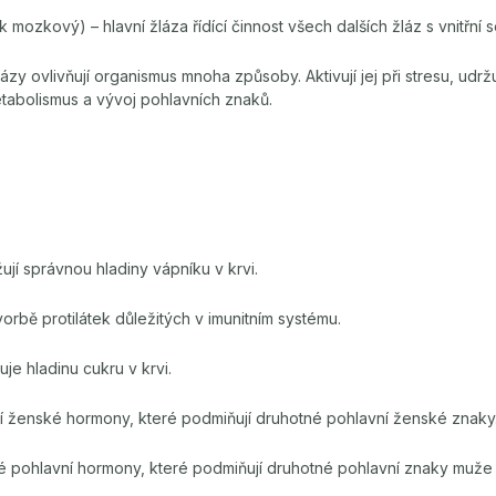
ozkový) – hlavní žláza řídící činnost všech dalších žláz s vnitřní s
ázy ovlivňují organismus mnoha způsoby. Aktivují jej při stresu, udržu
metabolismus a vývoj pohlavních znaků.
ržují správnou hladiny vápníku v krvi.
vorbě protilátek důležitých v imunitním systému.
luje hladinu cukru v krvi.
jí ženské hormony, které podmiňují druhotné pohlavní ženské znaky
ké pohlavní hormony, které podmiňují druhotné pohlavní znaky muže