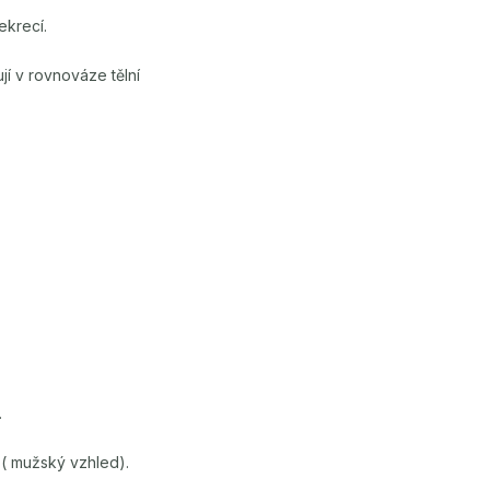
ekrecí.
jí v rovnováze tělní
.
 ( mužský vzhled).