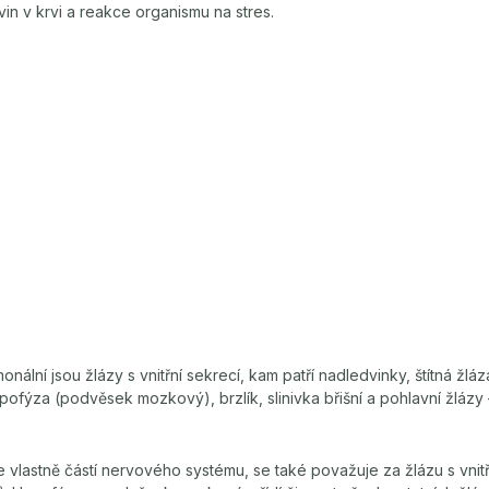
vin v krvi a reakce organismu na stres.
ální jsou žlázy s vnitřní sekrecí, kam patří nadledvinky, štítná žláza,
ypofýza (podvěsek mozkový), brzlík, slinivka břišní a pohlavní žlázy
e vlastně částí nervového systému, se také považuje za žlázu s vnitř