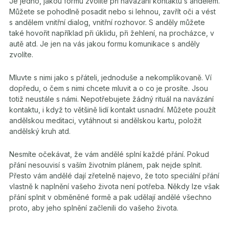
Je jedno, jakou formu zvolíte při navázání kontaktu s andělem.
Můžete se pohodlně posadit nebo si lehnou, zavřít oči a vést
s andělem vnitřní dialog, vnitřní rozhovor. S anděly můžete
také hovořit například při úklidu, při žehlení, na procházce, v
autě atd. Je jen na vás jakou formu komunikace s anděly
zvolíte.
Mluvte s nimi jako s přáteli, jednoduše a nekomplikovaně. Ví
dopředu, o čem s nimi chcete mluvit a o co je prosíte. Jsou
totiž neustále s námi. Nepotřebujete žádný rituál na navázání
kontaktu, i když to většině lidí kontakt usnadní. Můžete použít
andělskou meditaci, vytáhnout si andělskou kartu, položit
andělský kruh atd.
Nesmíte očekávat, že vám andělé splní každé přání. Pokud
přání nesouvisí s vaším životním plánem, pak nejde splnit.
Přesto vám andělé dají zřetelně najevo, že toto speciální přání
vlastně k naplnění vašeho života není potřeba. Někdy lze však
přání splnit v obměněné formě a pak udělají andělé všechno
proto, aby jeho splnění začlenili do vašeho života.