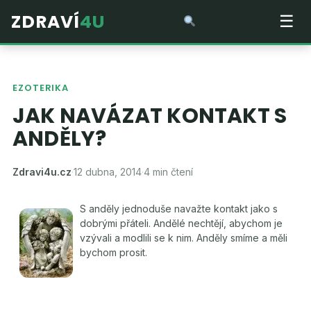
ZDRAVÍ
4U
☰
EZOTERIKA
JAK NAVÁZAT KONTAKT S
ANDĚLY?
Zdravi4u.cz
·
12 dubna, 2014
·
4 min čtení
S anděly jednoduše navažte kontakt jako s
dobrými přáteli. Andělé nechtějí, abychom je
vzývali a modlili se k nim. Anděly smíme a měli
bychom prosit.