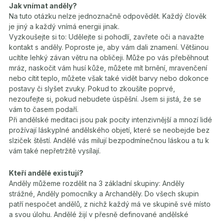
Jak vnímat anděly?
Na tuto otázku nelze jednoznačně odpovědět. Každý člověk
je jiný a každý vnímá energii jinak.
Vyzkoušejte si to: Udělejte si pohodlí, zavřete oči a navažte
kontakt s anděly. Poproste je, aby vám dali znamení. Většinou
ucítíte lehký závan větru na obličeji. Může po vás přeběhnout
mráz, naskočit vám husí kůže, můžete mít brnění, mravenčení
nebo cítit teplo, můžete však také vidět barvy nebo dokonce
postavy či slyšet zvuky. Pokud to zkoušíte poprvé,
nezoufejte si, pokud nebudete úspěšní. Jsem si jistá, že se
vám to časem podaří.
Při andělské meditaci jsou pak pocity intenzivnější a mnozí lidé
prožívají láskyplné andělského objetí, které se neobejde bez
slziček štěstí. Andělé vás milují bezpodmínečnou láskou a tu k
vám také nepřetržitě vysílají.
Kteří andělé existují?
Anděly můžeme rozdělit na 3 základní skupiny: Anděly
strážné, Anděly pomocníky a Archanděly. Do všech skupin
patří nespočet andělů, z nichž každý má ve skupině své místo
a svou úlohu. Andělé žijí v přesně definované andělské