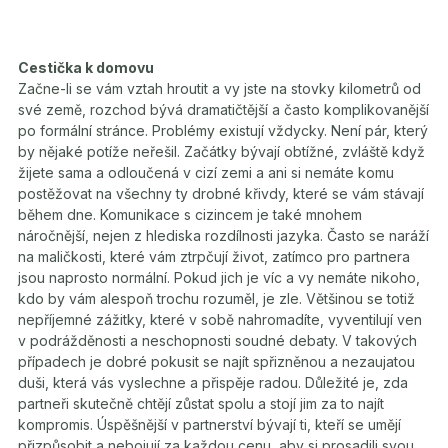
Cestička k domovu
Začne-li se vám vztah hroutit a vy jste na stovky kilometrů od
své země, rozchod bývá dramatičtější a často komplikovanější
po formální stránce. Problémy existují vždycky. Není pár, který
by nějaké potíže neřešil. Začátky bývají obtížné, zvláště když
žijete sama a odloučená v cizí zemi a ani si nemáte komu
postěžovat na všechny ty drobné křivdy, které se vám stávají
během dne. Komunikace s cizincem je také mnohem
náročnější, nejen z hlediska rozdílnosti jazyka. Často se naráží
na maličkosti, které vám ztrpčují život, zatímco pro partnera
jsou naprosto normální. Pokud jich je víc a vy nemáte nikoho,
kdo by vám alespoň trochu rozuměl, je zle. Většinou se totiž
nepříjemné zážitky, které v sobě nahromadíte, vyventilují ven
v podrážděnosti a neschopnosti soudné debaty. V takových
případech je dobré pokusit se najít spřizněnou a nezaujatou
duši, která vás vyslechne a přispěje radou. Důležité je, zda
partneři skutečně chtějí zůstat spolu a stojí jim za to najít
kompromis. Úspěšnější v partnerství bývají ti, kteří se umějí
přizpůsobit a nebojují za každou cenu, aby si prosadili svou.