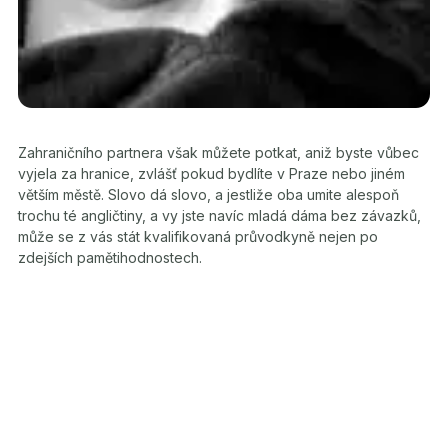
Zahraničního partnera však můžete potkat, aniž byste vůbec
vyjela za hranice, zvlášť pokud bydlíte v Praze nebo jiném
větším městě. Slovo dá slovo, a jestliže oba umite alespoň
trochu té angličtiny, a vy jste navíc mladá dáma bez závazků,
může se z vás stát kvalifikovaná průvodkyně nejen po
zdejších pamětihodnostech.