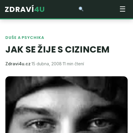
ZDRAVÍ
4U
☰
DUŠE A PSYCHIKA
JAK SE ŽIJE S CIZINCEM
Zdravi4u.cz
·
15 dubna, 2008
·
11 min čtení