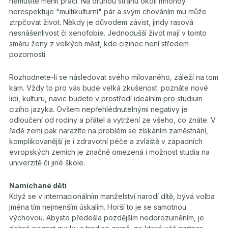
nemusíte měnit práci. Na druhou stranu okolí mnohdy
nerespektuje "multikulturní" pár a svým chováním mu může
ztrpčovat život. Někdy je důvodem závist, jindy rasová
nesnášenlivost či xenofobie. Jednodušší život mají v tomto
směru ženy z velkých měst, kde cizinec není středem
pozornosti.
Rozhodnete-li se následovat svého milovaného, záleží na tom
kam. Vždy to pro vás bude velká zkušenost: poznáte nové
lidi, kulturu, navic budete v prostředí ideálním pro studium
cizího jazyka. Ovšem nepřehlédnutelnými negativy je
odloučení od rodiny a přátel a vytržení ze všeho, co znáte. V
řadě zemi pak narazíte na problém se získáním zaměstnání,
komplikovanější je i zdravotní péče a zvláště v západních
evropských zemích je značně omezená i možnost studia na
univerzitě či jiné škole.
Namíchané děti
Když se v internacionálním manželství narodí dítě, bývá volba
jména tím nejmenším úskalím. Horší to je se samotnou
výchovou. Abyste předešla pozdějším nedorozuměním, je