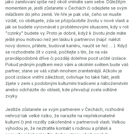
jako zamilovaní spíše než okolí vnímáte sami sebe. Důležitým
momentem je, jestli zůstanete v Čechách či odejdete se svým
miláčkem do jeho země. Ve hře je pak vše, čeho se musíte
vzdát, co obětujete, zda se přizpůsobíte životu v nové vlasti a
jak se budete vyrovnávat s problémovými situacemi, kdy v roli
"cizinky" budete vy. Proto je dobré, když k životu jinde máte
ještě jinou motivaci než jen lásku k partnerovi (např. nalézt
nový domov, přátele, budovat kariéru, naučit se řeč … ). Když
se rozhodnete žít v cizině, počítejte s tím, že na vás
pravděpodobně dříve či později dolehne pocit určité izolace.
Pokud jediným pojítkem mezi vámi a okolním světem bude váš
partner, stane se váš vztah mnohem zranitelnější. Ačkoliv je
pocit izolace vnitřní záležitost, ovlivňuje ho také fakt, jestli
žijete v zemi s podobnými kulturními tradicemi a náboženstvím
anebo odcházíte do oblasti, kde převažují zcela odlišné
zvyky.
Jestliže zůstanete se svým partnerem v Čechách, rozhodně
nehrozí tak velké riziko, že narazíte na nepřekonatelné
kulturní či jiné rozdíly zakořeněné v partnerově vlasti. Velkou
výhodou je, že neztratíte kontakt s rodinou a přáteli a