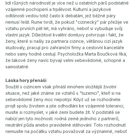
lidí různých národností je více než u ostatních párů podstatné
vzájemné pochopení a trpělivost. Kulturní a jazykové
odlišnosti vedou totiž často k debatám, jež běžné páry
nemusí řešit. Rume tvrdí, že pokud "cizinecký" pár přežije ve
vztahu prvních pět let, má vyhráno, neboť si vybuduje svůj
vlastní jazyk. Důležitost kvalitní domluvy potvrzuje i fakt, že
ženy, které si našly za partnera cizince, většinou cizí jazyk
studovaly, pracují pro zahraniční firmy a cestovní kanceláře
nebo samy hodně cestují. Psycholožka Marta Boučková říká,
že takové ženy navíc bývají velmi sebevědomé, schopné a
samostatné.
Láska hory přenáší
Soužití s cizincem však přináší mnohem složitější životní
situace, než jaké známe ze vztahů s "tuzemci", kteří si na
sebevědomé ženy moc nepotrpí. Když už se rozhodnete
projít spolu životem a jste odhodláni ke vzájemné toleranci,
musíte si rozmyslet, v jaké zemi budete žít. V podstatě se
nabízí jen tyto možnosti: rodná země jednoho z partnerů,
neutrální půda anebo pravidelné stěhování. Toto rozhodnutí
nemusíte na počátku vztahu považovat za významné, neboť