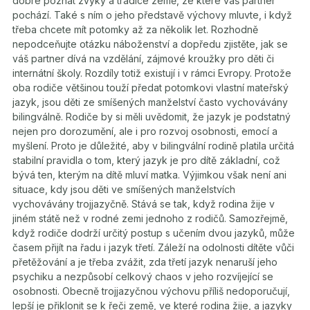
dobré poznat zvyky a tradice země, ze které váš partner
pochází. Také s ním o jeho představě výchovy mluvte, i když
třeba chcete mít potomky až za několik let. Rozhodně
nepodceňujte otázku náboženství a dopředu zjistěte, jak se
váš partner dívá na vzdělání, zájmové kroužky pro děti či
internátní školy. Rozdíly totiž existují i v rámci Evropy. Protože
oba rodiče většinou touží předat potomkovi vlastní mateřský
jazyk, jsou děti ze smíšených manželství často vychovávány
bilingválně. Rodiče by si měli uvědomit, že jazyk je podstatný
nejen pro dorozumění, ale i pro rozvoj osobnosti, emocí a
myšlení. Proto je důležité, aby v bilingvální rodině platila určitá
stabilní pravidla o tom, který jazyk je pro dítě základní, což
bývá ten, kterým na dítě mluví matka. Výjimkou však není ani
situace, kdy jsou děti ve smíšených manželstvích
vychovávány trojjazyčně. Stává se tak, když rodina žije v
jiném státě než v rodné zemi jednoho z rodičů. Samozřejmě,
když rodiče dodrží určitý postup s učením dvou jazyků, může
časem přijít na řadu i jazyk třetí. Záleží na odolnosti dítěte vůči
přetěžování a je třeba zvážit, zda třetí jazyk nenaruší jeho
psychiku a nezpůsobí celkový chaos v jeho rozvíjející se
osobnosti. Obecně trojjazyčnou výchovu příliš nedoporučují,
lepší je přiklonit se k řeči země, ve které rodina žije, a jazyky