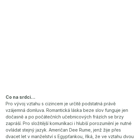
Co na srdci…
Pro vývoj vztahu s cizincem je určitě podstatná právě
vzájemná domluva. Romantická láska beze slov funguje jen
dočasně a po počátečních učebnicových frázích se brzy
zapráší. Pro složitější komuníkaci i hlubší porozumění je nutné
ovládat stejný jazyk. Američan Dee Rume, jenž žije přes
dvacet let v manželství s Egypťankou, říká, že ve vztahu dvou