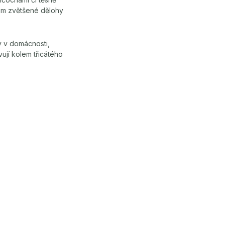
kem zvětšené dělohy
ny v domácnosti,
vují kolem třicátého