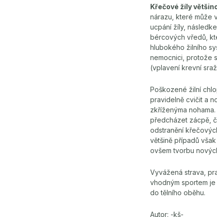
Křečové žíly větši
nárazu, které může v
ucpání žíly, následk
bércových vředů, kter
hlubokého žilního sy
nemocnici, protože s
(vplavení krevní sraž
Poškozené žilní chlo
pravidelně cvičit a 
zkříženýma nohama. 
předcházet zácpě, čí
odstranění křečových
většině případů však
ovšem tvorbu nových 
Vyvážená strava, pra
vhodným sportem je p
do tělního oběhu.
Autor: -kš-