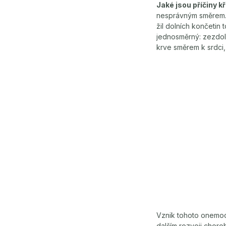
Jaké jsou příčiny k
nesprávným směrem. 
žil dolních končetin 
jednosměrný: zezdola
krve směrem k srdci,
Vznik tohoto onemoc
dalším rozvoji chor