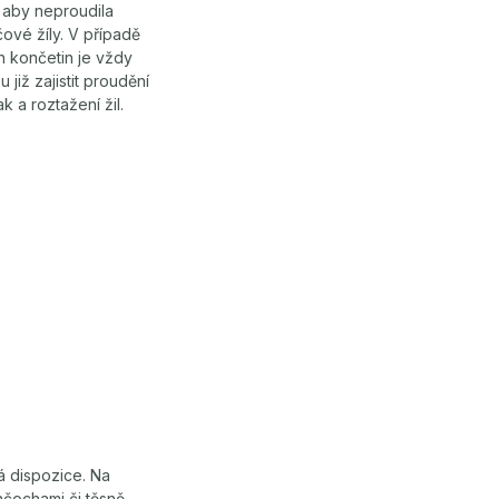
, aby neproudila
ové žíly. V případě
ch končetin je vždy
iž zajistit proudění
 a roztažení žil.
á dispozice. Na
nčochami či těsně