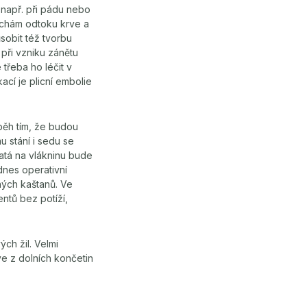
 např. při pádu nebo
uchám odtoku krve a
sobit též tvorbu
 při vzniku zánětu
třeba ho léčit v
cí je plicní embolie
běh tím, že budou
 stání i sedu se
atá na vlákninu bude
dnes operativní
ných kaštanů. Ve
ntů bez potíží,
ch žil. Velmi
ve z dolních končetin