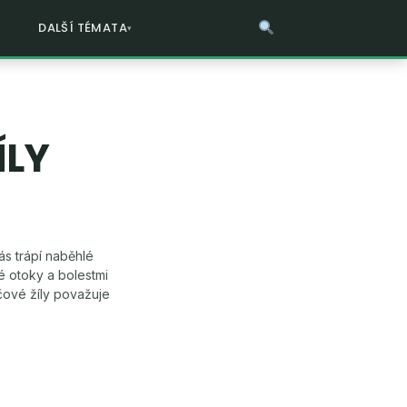
DALŠÍ TÉMATA
ÍLY
ás trápí naběhlé
é otoky a bolestmi
čové žíly považuje