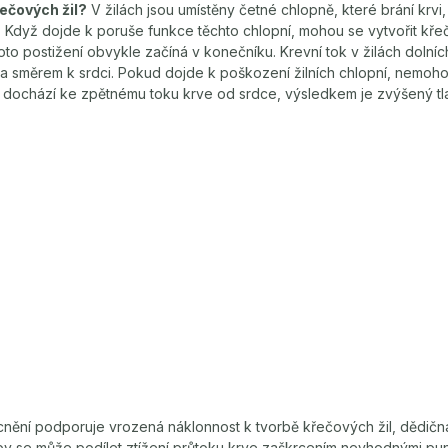
řečových žil?
V žilách jsou umístěny četné chlopně, které brání krvi
Když dojde k poruše funkce těchto chlopní, mohou se vytvořit křeč
toto postižení obvykle začíná v konečníku. Krevní tok v žilách dolní
 směrem k srdci. Pokud dojde k poškození žilních chlopní, nemohou j
 dochází ke zpětnému toku krve od srdce, výsledkem je zvýšený tlak
nění podporuje vrozená náklonnost k tvorbě křečových žil, dědičn
oby se může podílet ztížení průtoku krve zaškrcením nevhodnými pu