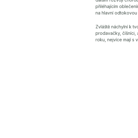
přiléhajícím oblečen
na hlavní odtokovou ž
Zvláště
náchylní k tv
prodavačky, číšníci, 
roku, nejvíce mají s