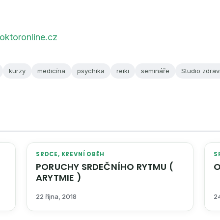
ktoronline.cz
kurzy
medicína
psychika
reiki
semináře
Studio zdrav
SRDCE, KREVNÍ OBĚH
S
PORUCHY SRDEČNÍHO RYTMU (
O
ARYTMIE )
22 října, 2018
24