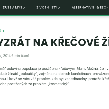
DUŠE A MYSL
ŽIVOTNÍ STYL
ALTERNATIVNÍ & EZO
ĚH
YZRÁT NA KŘEČOVÉ Ž
a, 2014
·
6 min čtení
měř polovina populace je postižena křečovými žilami. Možná, že i v
duté žilnaté „obloučky“, zejména na dolních končetinách, provázen
hou. I když se vám váš problém zdá být zanedbatelný, protože kře
oho postižených za problém „kosmetický“…