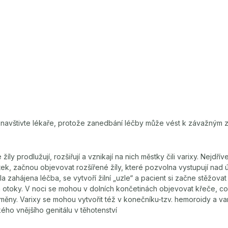
navštivte lékaře, protože zanedbání léčby může vést k závažným 
žíly prodlužují, rozšiřují a vznikají na nich městky čili varixy. Nejdří
 lýtek, začnou objevovat rozšířené žíly, které pozvolna vystupují na
 zahájena léčba, se vytvoří žilní „uzle“ a pacient si začne stěžovat
a otoky. V noci se mohou v dolních končetinách objevovat křeče, c
ěny. Varixy se mohou vytvořit též v konečníku-tzv. hemoroidy a va
ého vnějšího genitálu v těhotenství