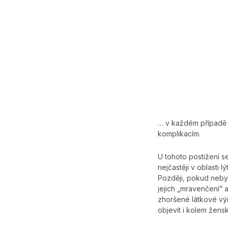
… v každém případě 
komplikacím.
U tohoto postižení se 
nejčastěji v oblasti
Později, pokud nebyla
jejich „mravenčení“ 
zhoršené látkové vým
objevit i kolem žensk