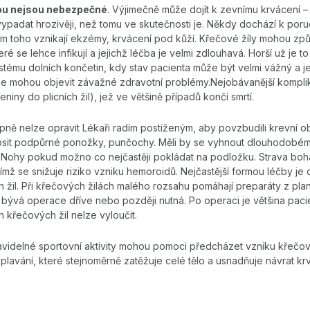
nou nejsou nebezpečné
. Výjimečně může dojít k zevnímu krvácení –
ypadat hrozivěji, než tomu ve skutečnosti je. Někdy dochází k por
em toho vznikají ekzémy, krvácení pod kůží. Křečové žíly mohou způ
é se lehce infikují a jejichž léčba je velmi zdlouhavá. Horší už je to
stému dolních končetin, kdy stav pacienta může být velmi vážný a je 
e mohou objevit závažné zdravotní problémy.Nejobávanější komplika
eniny do plicních žil), jež ve většině případů končí smrtí.
pně nelze opravit Lékaři radím postiženým, aby povzbudili krevní o
nosit podpůrné ponožky, punčochy. Měli by se vyhnout dlouhodobému
Nohy pokud možno co nejčastěji pokládat na podložku. Strava boh
mž se snižuje riziko vzniku hemoroidů. Nejčastější formou léčby je 
 žil. Při křečových žilách malého rozsahu pomáhají preparáty z pla
 bývá operace dříve nebo později nutná. Po operaci je většina pacie
křečových žil nelze vyloučit.
videlné sportovní aktivity mohou pomoci předcházet vzniku křečový
lavání, které stejnoměrně zatěžuje celé tělo a usnadňuje návrat kr