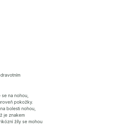
zdravotním
ve se na nohou,
d úroveň pokožky.
 na bolesti nohou,
ož je znakem
rikózní žíly se mohou