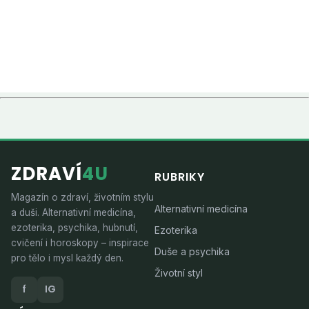
ZDRAVÍ
4U
RUBRIKY
Magazín o zdraví, životním stylu
Alternativní medicína
a duši. Alternativní medicína,
ezoterika, psychika, hubnutí,
Ezoterika
cvičení i horoskopy – inspirace
Duše a psychika
pro tělo i mysl každý den.
Životní styl
f
IG