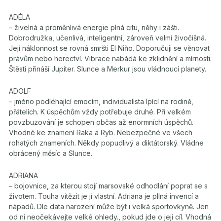
ADÉLA
– živelná a proměnlivá energie plná citu, něhy i zášti.
Dobrodružka, učenlivá, inteligentní, zároveň velmi živočišná.
Její náklonnost se rovná smršti El Niňo. Doporučuji se věnovat
právům nebo herectví. Vibrace nabádá ke zklidnění a mírnosti.
Štěstí přináší Jupiter. Slunce a Merkur jsou vládnoucí planety.
ADOLF
– jméno podléhající emocím, individualista lpící na rodině,
přátelích. K úspěchům vždy potřebuje druhé. Při velkém
povzbuzování je schopen občas až enormních úspěchů.
Vhodné ke znamení Raka a Ryb. Nebezpečné ve všech
rohatých znameních. Někdy popudlivý a diktátorský. Vládne
obrácený měsíc a Slunce.
ADRIANA
– bojovnice, za kterou stojí marsovské odhodlání poprat se s
životem. Touha vítězit je jí vlastní. Adriana je pllná invencí a
nápadů. Dle data narození může být i velká sportovkyně. Jen
od ní neočekávejte velké ohledy., pokud jde o její cíl. Vhodná