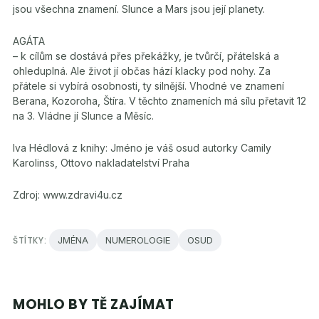
jsou všechna znamení. Slunce a Mars jsou její planety.
AGÁTA
– k cílům se dostává přes překážky, je tvůrčí, přátelská a
ohleduplná. Ale život jí občas hází klacky pod nohy. Za
přátele si vybírá osobnosti, ty silnější. Vhodné ve znamení
Berana, Kozoroha, Štíra. V těchto znameních má sílu přetavit 12
na 3. Vládne jí Slunce a Měsíc.
Iva Hédlová z knihy: Jméno je váš osud autorky Camily
Karolinss, Ottovo nakladatelství Praha
Zdroj: www.zdravi4u.cz
ŠTÍTKY:
JMÉNA
NUMEROLOGIE
OSUD
MOHLO BY TĚ ZAJÍMAT