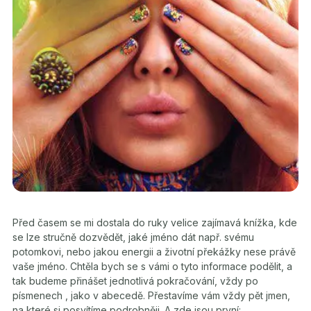
Před časem se mi dostala do ruky velice zajímavá knížka, kde
se lze stručně dozvědět, jaké jméno dát např. svému
potomkovi, nebo jakou energii a životní překážky nese právě
vaše jméno. Chtěla bych se s vámi o tyto informace podělit, a
tak budeme přinášet jednotlivá pokračování, vždy po
písmenech , jako v abecedě. Přestavíme vám vždy pět jmen,
na které si posvítíme podrobněji. A zde jsou první: