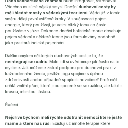
Doba vodnářského znamení
bude integrovat, vstřebávat.
Všechno musí mít nějaký smysl. Dnešní
duchovní cesty by
měli hledat mosty s vědeckými teoriiemi
. Vědci již v tomto
směru dělají první vstřícné kroky. V současnosti pojem
energie, který používají, je velmi blízký tomu co často
používáme v józe. Dokonce dnešní holistická teorie obsahuje
pojem vědomí a některé teorie jsou formulovány podobně
jako prastará indická pojednání.
Dalším omylem některých duchovných cest je to, že
neintegrují sexualitu
. Málo lidí si uvědomuje jak často na to
myslíme. Jak můžeme získat podporu pro duchovní praxi z
každodenního života, jestliže jógu spojíme s úplnou
zdrženlivostí anebo případné spojitosti nevidíme? Proč ničit
určitá vnitřní přání, které jsou spojené se sexualitou, ale také s
krásou, intimitou, láskou.
Řešení
Nejdříve bychom měli rychle odstranit nemoci které ještě
máme a které nás ruší
. Existuji už mnohé terapie které