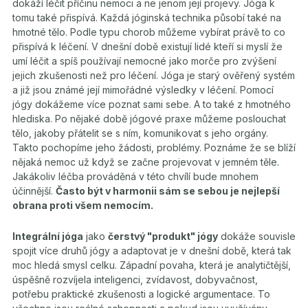
dokáží léčit příčinu nemoci a ne jenom její projevy. Jóga k
tomu také přispívá. Každá jóginská technika působí také na
hmotné tělo. Podle typu chorob můžeme vybírat právě to co
přispívá k léčení. V dnešní době existují lidé kteří si myslí že
umí léčit a spíš používají nemocné jako morče pro zvýšení
jejich zkušenosti než pro léčení. Jóga je starý ověřený systém
a již jsou známé její mimořádné výsledky v léčení. Pomocí
jógy dokážeme více poznat sami sebe. A to také z hmotného
hlediska. Po nějaké době jógové praxe můžeme poslouchat
tělo, jakoby přátelit se s ním, komunikovat s jeho orgány.
Takto pochopíme jeho žádosti, problémy. Poznáme že se blíží
nějaká nemoc už když se začne projevovat v jemném těle.
Jakákoliv léčba prováděná v této chvílí bude mnohem
účinnější.
Často být v harmonii sám se sebou je nejlepší
obrana proti všem nemocím.
Integrální jóga
jako
čerstvý "produkt" jógy
dokáže souvisle
spojit více druhů jógy a adaptovat je v dnešní době, která tak
moc hledá smysl celku. Západní povaha, která je analytičtější,
úspěšně rozvíjela inteligenci, zvídavost, dobyvačnost,
potřebu praktické zkušenosti a logické argumentace. To