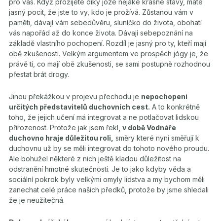
pro vás. Když prožijete díky józe nějaké krásné stavy, máte
jasný pocit, že jste to vy, kdo je prožívá. Zůstanou vám v
paměti, dávají vám sebedůvěru, sluníčko do života, obohatí
vás napořád až do konce života. Dávají sebepoznání na
základě vlastního pochopení. Rozdíl je jasný pro ty, kteří mají
obě zkušenosti. Velkým argumentem ve prospěch jógy je, že
právě ti, co mají obě zkušenosti, se sami postupně rozhodnou
přestat brát drogy.
Jinou překážkou v projevu přechodu je
nepochopení
určitých představitelů duchovních cest.
A to konkrétně
toho, že jejich učení má integrovat a ne potlačovat lidskou
přirozenost. Protože jak jsem řekl
, v době Vodnáře
duchovno hraje důležitou roli,
směry které nyní směřují k
duchovnu už by se měli integrovat do tohoto nového proudu.
Ale bohužel některé z nich ještě kladou důležitost na
odstranění hmotné skutečnosti. Je to jako kdyby věda a
sociální pokrok byly velkými omyly lidstva a my bychom měli
zanechat celé práce našich předků, protože by jsme shledali
že je neužitečná.