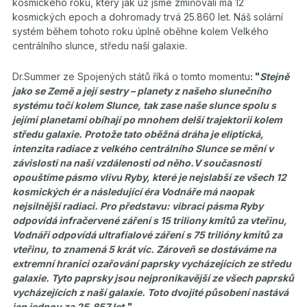
kosmického roku, který jak už jsme zmiňovali má 12
kosmických epoch a dohromady trvá 25.860 let. Náš solární
systém během tohoto roku úplně oběhne kolem Velkého
centrálního slunce, středu naší galaxie.
Dr.Summer ze Spojených států říká o tomto momentu
: "
Stejně
jako se Země a její sestry – planety z našeho slunečního
systému točí kolem Slunce, tak zase naše slunce spolu s
jejími planetami obíhají po mnohem delší trajektorii kolem
středu galaxie. Protože tato oběžná dráha je eliptická,
intenzita radiace z velkého centrálního Slunce se mění v
závislosti na naší vzdálenosti od něho.V současnosti
opouštíme pásmo vlivu Ryby, které je nejslabší ze všech 12
kosmických ér a následující éra Vodnáře má naopak
nejsilnější radiaci. Pro představu: vibraci pásma Ryby
odpovídá infračervené záření s 15 triliony kmitů za vteřinu,
Vodnáři odpovídá ultrafialové záření s 75 trilióny kmitů za
vteřinu, to znamená 5 krát víc. Zároveň se dostáváme na
extremní hranici ozařování paprsky vycházejících ze středu
galaxie. Tyto paprsky jsou nejpronikavější ze všech paprsků
vycházejících z naší galaxie. Toto dvojité působení nastává
jen jednou za 25.857 let.
"