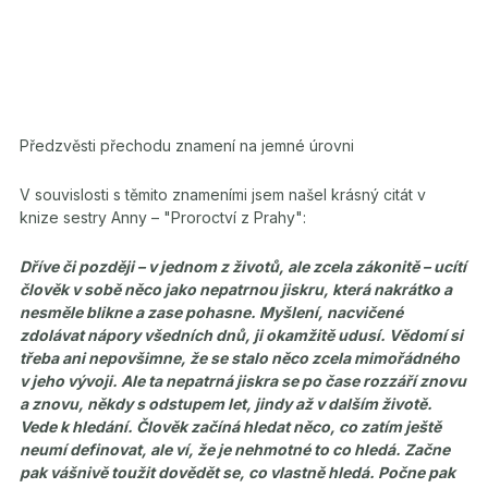
Předzvěsti přechodu znamení na jemné úrovni
V souvislosti s těmito znameními jsem našel krásný citát v
knize sestry Anny – "Proroctví z Prahy":
Dříve či později – v jednom z životů, ale zcela zákonitě – ucítí
člověk v sobě něco jako nepatrnou jiskru, která nakrátko a
nesměle blikne a zase pohasne. Myšlení, nacvičené
zdolávat nápory všedních dnů, ji okamžitě udusí. Vědomí si
třeba ani nepovšimne, že se stalo něco zcela mimořádného
v jeho vývoji. Ale ta nepatrná jiskra se po čase rozzáří znovu
a znovu, někdy s odstupem let, jindy až v dalším životě.
Vede k hledání. Člověk začíná hledat něco, co zatím ještě
neumí definovat, ale ví, že je nehmotné to co hledá. Začne
pak vášnivě toužit dovědět se, co vlastně hledá. Počne pak