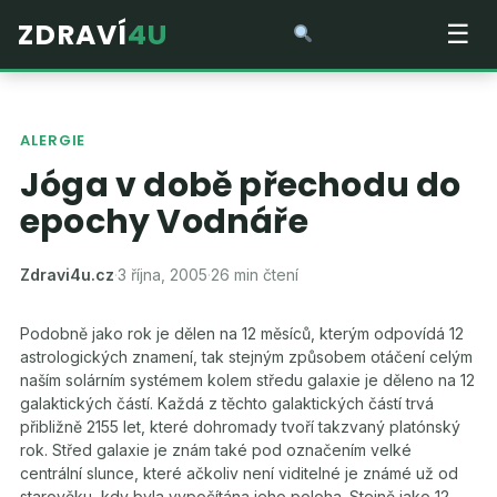
ZDRAVÍ
4U
☰
ALERGIE
Jóga v době přechodu do
epochy Vodnáře
Zdravi4u.cz
·
3 října, 2005
·
26 min čtení
Podobně jako rok je dělen na 12 měsíců, kterým odpovídá 12
astrologických znamení, tak stejným způsobem otáčení celým
naším solárním systémem kolem středu galaxie je děleno na 12
galaktických částí. Každá z těchto galaktických částí trvá
přibližně 2155 let, které dohromady tvoří takzvaný platónský
rok. Střed galaxie je znám také pod označením velké
centrální slunce, které ačkoliv není viditelné je známé už od
starověku, kdy byla vypočítána jeho poloha. Stejně jako 12