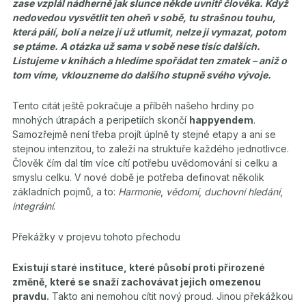
zase vzplál nádherně jak slunce někde uvnitř člověka. Když
nedovedou vysvětlit ten oheň v sobě, tu strašnou touhu,
která pálí, bolí a nelze jí už utlumit, nelze ji vymazat, potom
se ptáme. A otázka už sama v sobě nese tisíc dalších.
Listujeme v knihách a hledíme spořádat ten zmatek – aniž o
tom víme, vklouzneme do dalšího stupně svého vývoje.
Tento citát ještě pokračuje a příběh našeho hrdiny po
mnohých útrapách a peripetiích skončí
happyendem
.
Samozřejmě není třeba projít úplně ty stejné etapy a ani se
stejnou intenzitou, to zaleží na struktuře každého jednotlivce.
Člověk čím dal tím více cítí potřebu uvědomování si celku a
smyslu celku. V nové době je potřeba definovat několik
základních pojmů, a to:
Harmonie
,
vědomí
,
duchovní hledání
,
integrální
.
Překážky v projevu tohoto přechodu
Existují staré instituce, které působí proti přirozené
změně, které se snaží zachovávat jejich omezenou
pravdu.
Takto ani nemohou cítit nový proud. Jinou překážkou