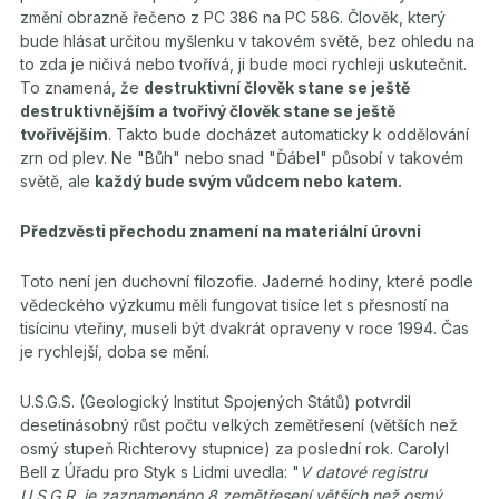
změní obrazně řečeno z PC 386 na PC 586. Člověk, který
bude hlásat určitou myšlenku v takovém světě, bez ohledu na
to zda je ničivá nebo tvořívá, ji bude moci rychleji uskutečnit.
To znamená, že
destruktivní člověk stane se ještě
destruktivnějším a tvořivý člověk stane se ještě
tvořivějším
. Takto bude docházet automaticky k oddělování
zrn od plev. Ne "Bůh" nebo snad "Ďábel" působí v takovém
světě, ale
každý bude svým vůdcem nebo katem.
Předzvěsti přechodu znamení na materiální úrovni
Toto není jen duchovní filozofie. Jaderné hodiny, které podle
vědeckého výzkumu měli fungovat tisíce let s přesností na
tisícinu vteřiny, museli být dvakrát opraveny v roce 1994. Čas
je rychlejší, doba se mění.
U.S.G.S. (Geologický Institut Spojených Států) potvrdil
desetinásobný růst počtu velkých zemětřesení (větších než
osmý stupeň Richterovy stupnice) za poslední rok. Carolyl
Bell z Úřadu pro Styk s Lidmi uvedla: "
V datové registru
U.S.G.R. je zaznamenáno 8 zemětřesení větších než osmý