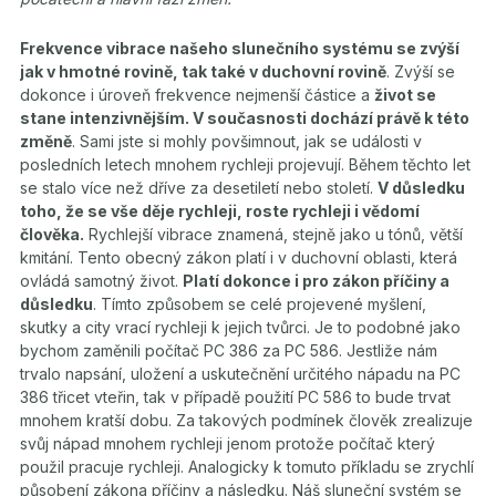
Frekvence vibrace našeho slunečního systému se zvýší
jak v hmotné rovině, tak také v duchovní rovině
. Zvýší se
dokonce i úroveň frekvence nejmenší částice a
život se
stane intenzivnějším. V současnosti dochází právě k této
změně
. Sami jste si mohly povšimnout, jak se události v
posledních letech mnohem rychleji projevují. Během těchto let
se stalo více než dříve za desetiletí nebo století.
V důsledku
toho, že se vše děje rychleji, roste rychleji i vědomí
člověka.
Rychlejší vibrace znamená, stejně jako u tónů, větší
kmitání. Tento obecný zákon platí i v duchovní oblasti, která
ovládá samotný život.
Platí dokonce i pro zákon příčiny a
důsledku
. Tímto způsobem se celé projevené myšlení,
skutky a city vrací rychleji k jejich tvůrci. Je to podobné jako
bychom zaměnili počítač PC 386 za PC 586. Jestliže nám
trvalo napsání, uložení a uskutečnění určitého nápadu na PC
386 třicet vteřin, tak v případě použití PC 586 to bude trvat
mnohem kratší dobu. Za takových podmínek člověk zrealizuje
svůj nápad mnohem rychleji jenom protože počítač který
použil pracuje rychleji. Analogicky k tomuto příkladu se zrychlí
působení zákona příčiny a následku. Náš sluneční systém se