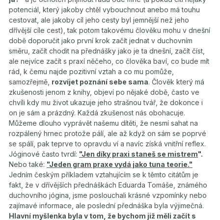
potenciál, který jakoby chtěl vybouchnout anebo má touhu
cestovat, ale jakoby cíl jeho cesty byl jemnější než jeho
dřívější cíle cest), tak potom takovému člověku mohu v dnešní
době doporučit jako první krok začít jednat v duchovním
směru, začít chodit na přednášky jako je ta dnešní, začít číst,
ale nejvíce začít s praxí něčeho, co člověka baví, co bude mít
rád, k čemu najde pozitivní vztah a co mu pomůže,
samozřejmě,
rozvíjet poznání sebe sama
. Člověk který má
zkušenosti jenom z knihy, objeví po nějaké době, často ve
chvíli kdy mu život ukazuje jeho strašnou tvář, že dokonce i
on je sám a prázdný. Každá zkušenost nás obohacuje.
Můžeme dlouho vyprávět našemu dítěti, že nesmí sahat na
rozpálený hrnec protože pálí, ale až když on sám se poprvé
se spálí, pak teprve to opravdu ví a navíc získá vnitřní reflex.
Jóginové často tvrdí:
"Jen díky praxi staneš se mistrem
".
Nebo také:
"Jeden gram praxe vydá jako tuna teorie."
Jedním českým příkladem vztahujícím se k těmto citátům je
fakt, že v dřívějších přednáškách Eduarda Tomáše, známého
duchovního jógina, jsme poslouchali krásné vzpomínky nebo
zajímavé informace, ale poslední přednáška byla výjimečná.
Hlavní myšlenka byla v tom, že bychom již měli začít s