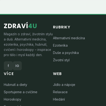
ZDRAVÍ
4U
RUBRIKY
Magazín o zdraví, životním stylu
Alternativní medicína
a duši. Alternativní medicína,
ezoterika, psychika, hubnutí,
Ezoterika
cvičení i horoskopy – inspirace
Duše a psychika
pro tělo i mysl každý den.
Životní styl
f
IG
VÍCE
WEB
Hubnutí a diety
Jídlo a nápoje
Sportujeme a cvičíme
Relaxace
Horoskopy
Hledání