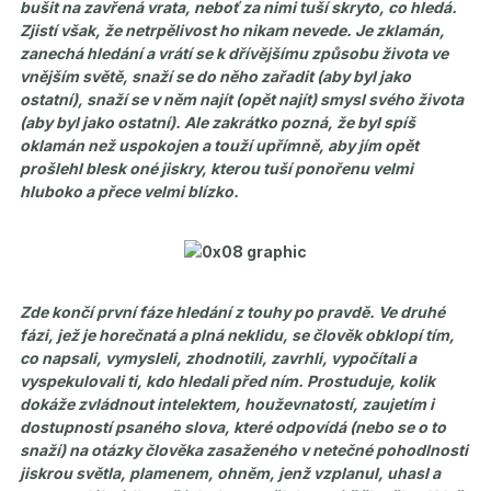
bušit na zavřená vrata, neboť za nimi tuší skryto, co hledá.
Zjistí však, že netrpělivost ho nikam nevede. Je zklamán,
zanechá hledání a vrátí se k dřívějšímu způsobu života ve
vnějším světě, snaží se do něho zařadit (aby byl jako
ostatní), snaží se v něm najít (opět najít) smysl svého života
(aby byl jako ostatní). Ale zakrátko pozná, že byl spíš
oklamán než uspokojen a touží upřímně, aby jím opět
prošlehl blesk oné jiskry, kterou tuší ponořenu velmi
hluboko a přece velmi blízko.
Zde končí první fáze hledání z touhy po pravdě. Ve druhé
fázi, jež je horečnatá a plná neklidu, se člověk obklopí tím,
co napsali, vymysleli, zhodnotili, zavrhli, vypočítali a
vyspekulovali ti, kdo hledali před ním. Prostuduje, kolik
dokáže zvládnout intelektem, houževnatostí, zaujetím i
dostupností psaného slova, které odpovídá (nebo se o to
snaží) na otázky člověka zasaženého v netečné pohodlnosti
jiskrou světla, plamenem, ohněm, jenž vzplanul, uhasl a