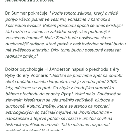
Dr. Summer pokračuje: "
Podle tohoto zákona, který ovládá
pohyb všech planet ve vesmíru, vcházíme v harmonii s
kosmickou evolucí. Během přechodu epoch se dnes existující
řád roztrhá a začne se zakládat nový, více podporující
vesmírnou harmonii. Naše Země bude posilována skrze
duchovnější radiace, které právě v naší hvězdné oblasti budou
mít zvěšenou intenzitu. Díky tomu budou postupně nastávat
radikální změny.
"
Doktor psychologie H.J.Anderson napsal o přechodu z éry
Ryby do éry Vodnáře: "
Jestliže se podíváme zpět na období
okolo počátku našeho letopočtu, což je zhruba před 2000
lety, můžeme se zeptat: Co zbylo z tehdejšího starověku
během přechodu do epochy Ryby? Velmi málo. Současně se
zjevením křesťanství se vše změnilo radikálně, hluboce a
duchovně. Kulturní změny, které se stanou na rozhraní
astrologických ér, začínají nejdříve na úrovní duchovní –
náboženské a teprve potom se rozšíří v určitou chvíli na
historicko-politickou úroveň. Takto můžeme rozpoznat
počáteční a hlavní fázi změn.
"