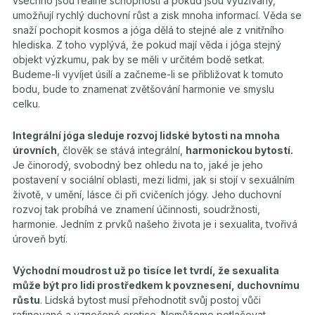
všechno jsou reálné schopnosti a pokud jsou využívány,
umožňují rychlý duchovní růst a zisk mnoha informací. Věda se
snaží pochopit kosmos a jóga dělá to stejné ale z vnitřního
hlediska. Z toho vyplývá, že pokud mají věda i jóga stejný
objekt výzkumu, pak by se měli v určitém bodě setkat.
Budeme-li vyvíjet úsilí a začneme-li se přibližovat k tomuto
bodu, bude to znamenat zvětšování harmonie ve smyslu
celku.
Integrální jóga sleduje rozvoj lidské bytosti na mnoha
úrovních
, člověk se stává integrální,
harmonickou bytostí.
Je činorodý, svobodný bez ohledu na to, jaké je jeho
postavení v sociální oblasti, mezi lidmi, jak si stojí v sexuálním
životě, v umění, lásce či při cvičeních jógy. Jeho duchovní
rozvoj tak probíhá ve znamení účinnosti, soudržnosti,
harmonie. Jedním z prvků našeho života je i sexualita, tvořivá
úroveň bytí.
Východní moudrost už po tisíce let tvrdí, že sexualita
může být pro lidi prostředkem k povznesení, duchovnímu
růstu
. Lidská bytost musí přehodnotit svůj postoj vůči
rafinované a vznešené erotice. Nemůžeme potlačovat