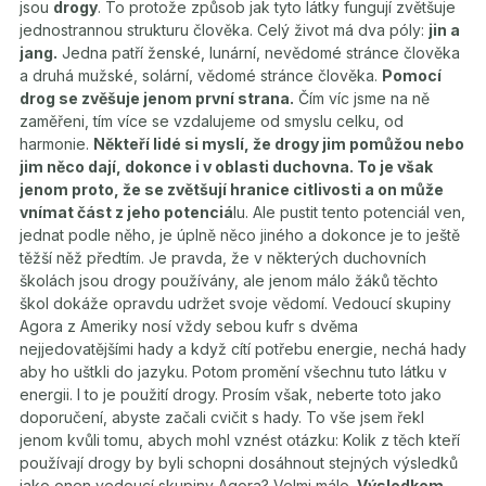
jsou
drogy
. To protože způsob jak tyto látky fungují zvětšuje
jednostrannou strukturu člověka. Celý život má dva póly:
jin a
jang.
Jedna patří ženské, lunární, nevědomé stránce člověka
a druhá mužské, solární, vědomé stránce člověka.
Pomocí
drog se zvěšuje jenom první strana.
Čím víc jsme na ně
zaměřeni, tím více se vzdalujeme od smyslu celku, od
harmonie.
Někteří lidé si myslí, že drogy jim pomůžou nebo
jim něco dají, dokonce i v oblasti duchovna. To je však
jenom proto, že se zvětšují hranice citlivosti a on může
vnímat část z jeho potenciá
lu. Ale pustit tento potenciál ven,
jednat podle něho, je úplně něco jiného a dokonce je to ještě
těžší něž předtím. Je pravda, že v některých duchovních
školách jsou drogy používány, ale jenom málo žáků těchto
škol dokáže opravdu udržet svoje vědomí. Vedoucí skupiny
Agora z Ameriky nosí vždy sebou kufr s dvěma
nejjedovatějšími hady a když cítí potřebu energie, nechá hady
aby ho uštkli do jazyku. Potom promění všechnu tuto látku v
energii. I to je použití drogy. Prosím však, neberte toto jako
doporučení, abyste začali cvičit s hady. To vše jsem řekl
jenom kvůli tomu, abych mohl vznést otázku: Kolik z těch kteří
používají drogy by byli schopni dosáhnout stejných výsledků
jako onen vedoucí skupiny Agora? Velmi málo.
Výsledkem