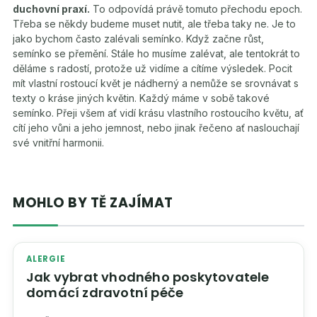
duchovní praxí.
To odpovídá právě tomuto přechodu epoch.
Třeba se někdy budeme muset nutit, ale třeba taky ne. Je to
jako bychom často zalévali semínko. Když začne růst,
semínko se přemění. Stále ho musíme zalévat, ale tentokrát to
děláme s radostí, protože už vidíme a cítíme výsledek. Pocit
mít vlastní rostoucí květ je nádherný a nemůže se srovnávat s
texty o kráse jiných květin. Každý máme v sobě takové
semínko. Přeji všem ať vidí krásu vlastního rostoucího květu, ať
cítí jeho vůni a jeho jemnost, nebo jinak řečeno ať naslouchají
své vnitřní harmonii.
MOHLO BY TĚ ZAJÍMAT
ALERGIE
Jak vybrat vhodného poskytovatele
domácí zdravotní péče