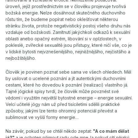
úroveň, jejíž prostřednictvím se v člověku projevuje tvořivá
božská energie. Nelze dosáhnout skutečného duchovního
růstu tím, že budeme popírat nebo oklešťovat některou
stránku života, protože negativistický postoj všeho druhu nás
vzdaluje od božskosti. Zamítnutí jakýchkoli odkazů k sexuální
oblasti anebo opačný extrém, libování si v oplzlostech, v
pokleslé, zvířecké sexualitě jsou přístupy, které ničí vše, co je
v lidské bytosti nejvznešenějšího, nejněžnějšího, nejčistšího a
nejbožštějšího.
Člověk je povinen poznat sebe sama ve všech ohledech. Měl
by usilovat o ucelené poznání a jít autentickými duchovními
cestami, které ho dovedou k poznání (realizaci) vlastního já.
Tajné jógické spisy tvrdí, že člověk může povznést své
vědomí i využitím největší bytostné energie – energie sexuální.
Velcí učitelé jógy nám už před tisíciletími sdělili praktické
způsoby, jakými lze tento ohromný potenciál převést a
sublimovat ve vyšší formy energie…
Na závěr, pokud by se chtěl někdo zeptat:
"A co mám dělat
já?"
a je ochoten přijmout radu ode mne (a pokud cítí nějaký