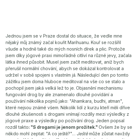
Jednou jsem se v Praze dostal do situace, že vedle mne
nějaký můj známý začal kouřit Marihuanu. Kouř se rozšířil
všude a hodně také do mých nosních dírek a plic. Protože
jsem díky jógové praxi mimořádně citliví na různé jevy, začala
látka ihned působit. Musel jsem začít meditovat, aniž bych
přerušil normální chování, abych se dokázal kontrolovat a
udržel v sobě spojeni s vlastním já. Následující den po tomto
zážitku jsem doma hluboce meditoval na vše co se stalo a
pochopil jsem jaká velká lež to je. Objasnění mechanismu
fungování drog by ale znamenalo dlouhé povídání a
používání několika pojmů jako: "Ahamkara, budhi, atman",
které nejsou známé všem. Několik lidí z kurzu kteří měli dříve
dlouhé zkušenosti s drogami vnímají rozdíly mezi výsledky z
jógové praxe a výsledky po požívání drog. Jeden popsal
rozdíl takto
: "S drogami je jenom prožitek."
Ovšem že by se
někdo mohl zeptat: "A co ještě?"…
Ještě
může zůstat navždy