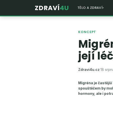
ZDRAVÍ
4U
TĚLO A ZDRAVÍ
KONCEPT
Migrén
její lé
Zdravi4u.cz
·
18 srpn
Migréna je častější
spouštěčem by moh
hormony, ale i potr