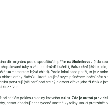
cína dělí migrénu podle spouštěcích příčin
na žlučníkovou
(kde spo
, přepalované tuky a vše, co dráždí žlučník),
žaludeční
(těžké jídlo,
těcím momentem bývá chlad). Podle lokalizace potíží, to je v polovi
 oblasti dráhy žlučníku, která zaujímá svým průběhem boční část h
čníku potvrzují (oči patří pod stejný element dřeva jako žlučník a ját
i žlučníku!!!
t při náhlém poklesu hladiny krevního cukru.
Zde je nutná pravide
by, neboť obsahují nenasycené mastné kyseliny, mající protizánětlivý