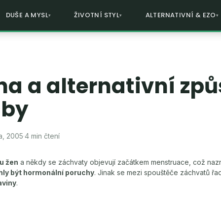
DUŠE A MYSL
ŽIVOTNÍ STYL
ALTERNATIVNÍ & EZO
a a alternativní zp
čby
a, 2005
·
4 min čtení
 u žen
a někdy se záchvaty objevují začátkem menstruace, což naz
ly být hormonální poruchy
. Jinak se mezi spouštěče záchvatů řa
aviny
.