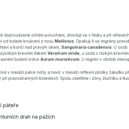
esti doprovázené očními poruchami, zhoršují se v hluku a při otřesec
ví od bolesti krvácení z nosu
Melilotus
. Opakují-li se migrény pravi
záhlaví a končí nad pravým okem,
Sanguinaria canadensis
. U osob
s vysokým krevním tlakem
Veratrum viride
, u osob s nízkým krevní
učasném bušení srdce
Aurum muriaticum
. U migrén v obdob men
čívá v masáži palce nohy a navíc v masáži reflexní plošky žaludku p
r při pravostranných bolestech. Spolu ošetříme i zóny žlučníku a tlus
í páteře
turních drah na pažích