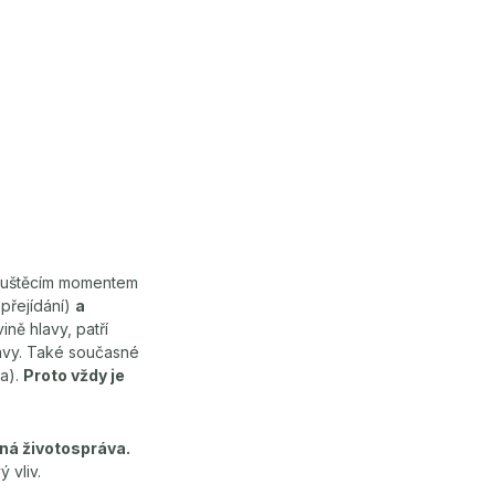
uštěcím momentem
 přejídání)
a
ně hlavy, patří
lavy. Také současné
ra).
Proto vždy je
lná životospráva.
 vliv.