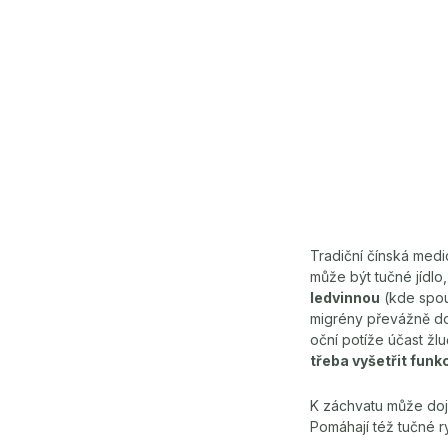
Tradiční čínská medi
může být tučné jídlo
ledvinnou
(kde spouš
migrény převážně do
oční potíže účast žlu
třeba vyšetřit funkc
K záchvatu může dojí
Pomáhají též tučné ry