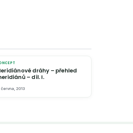
ONCEPT
eridiánové dráhy – přehled
eridiánů – díl. I.
 června, 2013