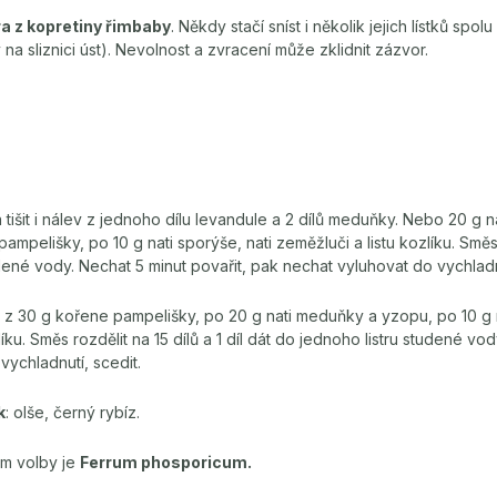
ura z kopretiny řimbaby
. Někdy stačí sníst i několik jejich lístků sp
na sliznici úst). Nevolnost a zvracení může zklidnit zázvor.
 tišit i nálev z jednoho dílu levandule a 2 dílů meduňky. Nebo 20 g 
mpelišky, po 10 g nati sporýše, nati zeměžluči a listu kozlíku. Směs 
studené vody. Nechat 5 minut povařit, pak nechat vyluhovat do vychladn
j z 30 g kořene pampelišky, po 20 g nati meduňky a yzopu, po 10 g 
íku. Směs rozdělit na 15 dílů a 1 díl dát do jednoho listru studené vody
vychladnutí, scedit.
k
: olše, černý rybíz.
m volby je
Ferrum phosporicum.