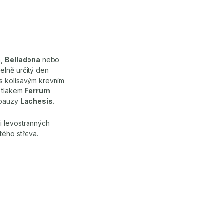
h,
Belladona
nebo
delně určitý den
 s kolísavým krevním
m tlakem
Ferrum
opauzy
Lachesis.
ři levostranných
tého střeva.