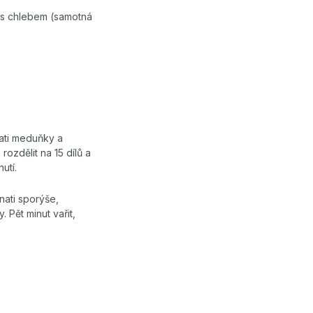
olu s chlebem (samotná
nati meduňky a
rozdělit na 15 dílů a
utí.
nati sporýše,
. Pět minut vařit,