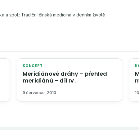
ka a spol.: Tradiční čínská medicína v denním životě
KONCEPT
K
Meridiánové dráhy – přehled
M
meridiánů – díl IV.
m
9 července, 2013
13