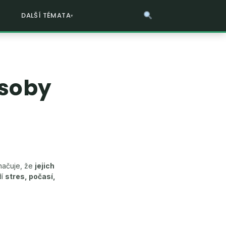
DALŠÍ TÉMATA
ůsoby
načuje, že
jejich
dí
stres, počasí,