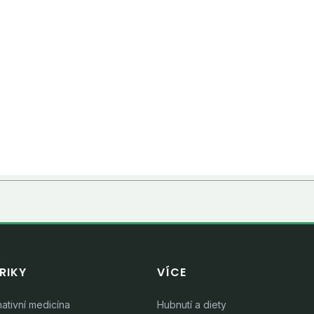
RIKY
VÍCE
nativní medicína
Hubnutí a diety