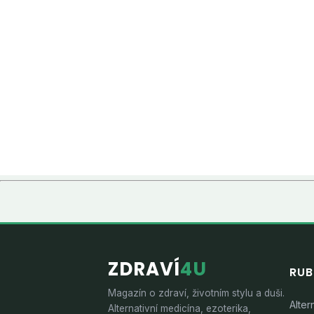
ZDRAVÍ
4U
RUB
Magazín o zdraví, životním stylu a duši.
Alter
Alternativní medicína, ezoterika,