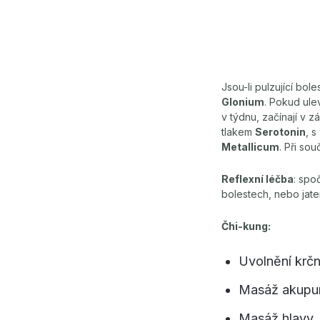
Jsou-li pulzující bol
Glonium
. Pokud ule
v týdnu, začínají v 
tlakem
Serotonin
, 
Metallicum
. Při so
Reflexní léčba
: spo
bolestech, nebo jate
Čhi-kung:
Uvolnění krčn
Masáž akupun
Masáž hlavy