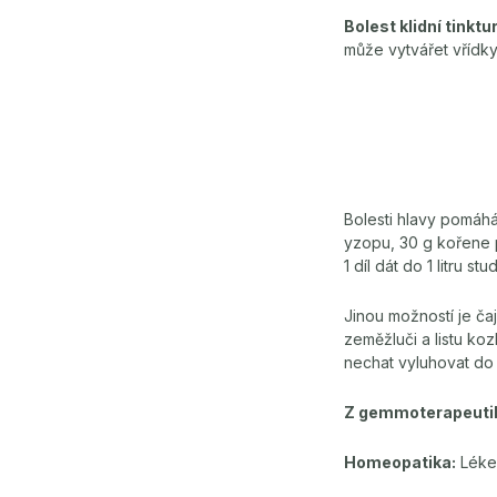
Bolest klidní tinkt
může vytvářet vřídky 
Bolesti hlavy pomáhá
yzopu, 30 g kořene pa
1 díl dát do 1 litru 
Jinou možností je ča
zeměžluči a listu kozl
nechat vyluhovat do 
Z gemmoterapeuti
Homeopatika:
Léke