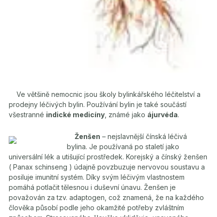
Ve většině nemocnic jsou školy bylinkářského léčitelství a
prodejny léčivých bylin. Používání bylin je také součástí
všestranné
indické medicíny
, známé jako
ájurvéda
.
Ženšen
– nejslavnější čínská léčivá
bylina. Je používaná po staletí jako
universální lék a utišující prostředek. Korejský a čínský ženšen
( Panax schinseng ) údajně povzbuzuje nervovou soustavu a
posiluje imunitní systém. Díky svým léčivým vlastnostem
pomáhá potlačit tělesnou i duševní únavu. Ženšen je
považován za tzv. adaptogen, což znamená, že na každého
člověka působí podle jeho okamžité potřeby zvláštním