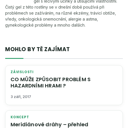
gel s léčivými účinky a utišujícími vlastnostmi.
Čistý gel z této rostliny se v dnešní době používá při
problémech se zažíváním, na různé ekzémy, trávicí obtíže,
vředy, onkologická onemocnění, alergie a astma,
gynekologické problémy a mnoho dalších.
MOHLO BY TĚ ZAJÍMAT
ZÁVISLOSTI
CO MŮŽE ZPŮSOBIT PROBLÉM S
HAZARDNÍMI HRAMI ?
3 září, 2017
KONCEPT
Meridiánové dráhy – přehled