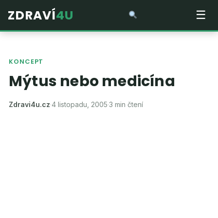
ZDRAVÍ
4U
☰
KONCEPT
Mýtus nebo medicína
Zdravi4u.cz
·
4 listopadu, 2005
·
3 min čtení