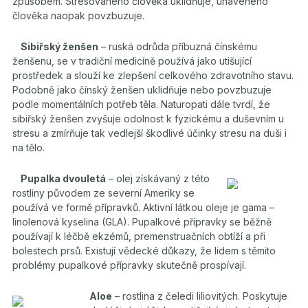
způsobem. Stresovaného člověka uklidňuje, unaveného
člověka naopak povzbuzuje.
Sibiřský ženšen
– ruská odrůda příbuzná čínskému
ženšenu, se v tradiční medicíně používá jako utišující
prostředek a slouží ke zlepšení celkového zdravotního stavu.
Podobně jako čínský ženšen uklidňuje nebo povzbuzuje
podle momentálních potřeb těla. Naturopati dále tvrdí, že
sibiřský ženšen zvyšuje odolnost k fyzickému a duševním u
stresu a zmírňuje tak vedlejší škodlivé účinky stresu na duši i
na tělo.
Pupalka dvouletá
– olej získávaný z této
rostliny původem ze severní Ameriky se
používá ve formě přípravků. Aktivní látkou oleje je gama –
linolenová kyselina (GLA). Pupalkové přípravky se běžně
používají k léčbě ekzémů, premenstruačních obtíží a při
bolestech prsů. Existují vědecké důkazy, že lidem s těmito
problémy pupalkové přípravky skutečně prospívají.
Aloe
– rostlina z čeledi liliovitých. Poskytuje