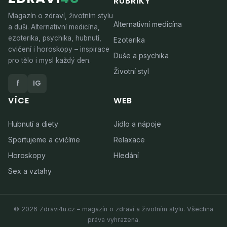
RUBRIKY
Magazín o zdraví, životním stylu
Alternativní medicína
a duši. Alternativní medicína,
ezoterika, psychika, hubnutí,
Ezoterika
cvičení i horoskopy – inspirace
Duše a psychika
pro tělo i mysl každý den.
Životní styl
f
IG
VÍCE
WEB
Hubnutí a diety
Jídlo a nápoje
Sportujeme a cvičíme
Relaxace
Horoskopy
Hledání
Sex a vztahy
© 2026 Zdravi4u.cz – magazín o zdraví a životním stylu. Všechna
práva vyhrazena.