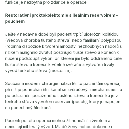
funkce je nezbytná pro zdar celé operace.
Restorativní proktokolektomie s ileálním reservoirem –
pouchem
Ještě v nedávné době byli pacienti trpící ulcerózní kolitidou
(vředová choroba tlustého střeva) nebo familiární polypózou
(rodinná dispozice k tvoření množství nezhoubných nádorů s
rizikem maligního zvratu) postihující tlusté střevo a konečník
nuceni podstoupit výkon, při kterém jim bylo odstraněno celé
tlusté střevo a konečník včetně svěrače a vytvořen trvalý
vývod tenkého střeva (ileostomie).
Současná moderní chirurgie nabízí těmto pacientům operaci,
při níž je ponechán řitní kanál se svěračovým mechanismem a
po odstranění postiženého tlustého střeva a konečníku je z
tenkého střeva vytvořen reservoir (pouch), který je napojen
na ponechaný řitní kanál.
Pacienti po této operaci mohou žít normálním životem a
nemusejí mít trvalý vývod. Mladé ženy mohou dokonce i