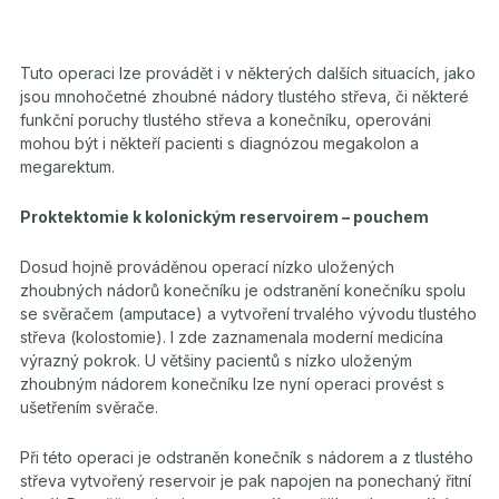
Tuto operaci lze provádět i v některých dalších situacích, jako
jsou mnohočetné zhoubné nádory tlustého střeva, či některé
funkční poruchy tlustého střeva a konečníku, operováni
mohou být i někteří pacienti s diagnózou megakolon a
megarektum.
Proktektomie k kolonickým reservoirem – pouchem
Dosud hojně prováděnou operací nízko uložených
zhoubných nádorů konečníku je odstranění konečníku spolu
se svěračem (amputace) a vytvoření trvalého vývodu tlustého
střeva (kolostomie). I zde zaznamenala moderní medicína
výrazný pokrok. U většiny pacientů s nízko uloženým
zhoubným nádorem konečníku lze nyní operaci provést s
ušetřením svěrače.
Při této operaci je odstraněn konečník s nádorem a z tlustého
střeva vytvořený reservoir je pak napojen na ponechaný řitní