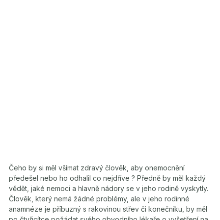
Čeho by si měl všímat zdravý člověk, aby onemocnění
předešel nebo ho odhalil co nejdříve ? Předně by měl každý
vědět, jaké nemoci a hlavně nádory se v jeho rodině vyskytly.
Člověk, který nemá žádné problémy, ale v jeho rodinné
anamnéze je příbuzný s rakovinou střev či konečníku, by měl
po čtyřicítce požádat svého obvodního lékaře o vyšetření na