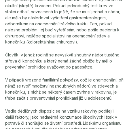
okultní (skryté) krvácení. Pokud jednoduchý test krev ve
stolici odhalí, neznamená to ještě, že se musí jednat o nádor,
ale mělo by následovat vyšetření gastroenterologem,
odborníkem na onemocnění trávícího traktu. Ten, pokud
nalezne problém, jej buď vyřeší sám, nebo pošle pacienta k
chirurgovi, nejlépe specialistovi na onemocnění střev a
konečníku (kolorektálnímu chirurgovi).
Člověk, v jehož rodině se nevyskytl zhoubný nádor tlustého
střeva či konečníku a který nemá žádné obtíže by měl o
preventivní prohlídce uvažovat po padesátce.
V případě vrozené familiární polypózy, což je onemocnění, při
němž se tvoří množství nezhoubných nádorů ve střevech a
konečníku, z nichž se některý časem zvrhne v rakovinu, je
třeba začít s preventivními prohlídkami již u adolescentů.
Vedle dědičných dispozic se na vzniku rakoviny podílejí i
další faktory, jako nadměrná konzumace škodlivých látek v
potravě či zhoršující se životní prostředí. Lidskému organismu