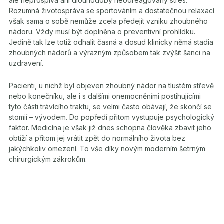
ale neprospívá ani dlouhodobý neodreagovaný stres.
Rozumná životospráva se sportováním a dostatečnou relaxací
však sama o sobě nemůže zcela předejít vzniku zhoubného
nádoru. Vždy musí být doplněna o preventivní prohlídku.
Jedině tak lze totiž odhalit časná a dosud klinicky němá stadia
zhoubných nádorů a výrazným způsobem tak zvýšit šanci na
uzdravení.
Pacienti, u nichž byl objeven zhoubný nádor na tlustém střevě
nebo konečníku, ale i s dalšími onemocněními postihujícími
tyto části trávícího traktu, se velmi často obávají, že skončí se
stomií – vývodem. Do popředí přitom vystupuje psychologický
faktor. Medicína je však již dnes schopna člověka zbavit jeho
obtíží a přitom jej vrátit zpět do normálního života bez
jakýchkoliv omezení. To vše díky novým moderním šetrným
chirurgickým zákrokům.