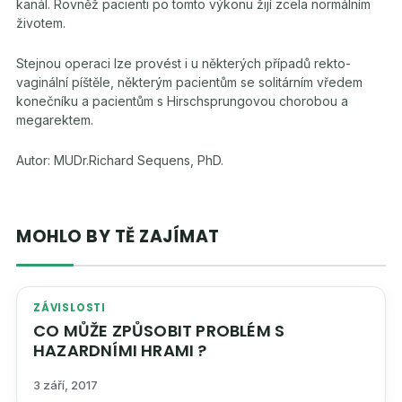
kanál. Rovněž pacienti po tomto výkonu žijí zcela normálním
životem.
Stejnou operaci lze provést i u některých případů rekto-
vaginální píštěle, některým pacientům se solitárním vředem
konečníku a pacientům s Hirschsprungovou chorobou a
megarektem.
Autor: MUDr.Richard Sequens, PhD.
MOHLO BY TĚ ZAJÍMAT
ZÁVISLOSTI
CO MŮŽE ZPŮSOBIT PROBLÉM S
HAZARDNÍMI HRAMI ?
3 září, 2017