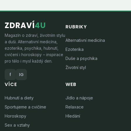
ZDRAVÍ
4U
RUBRIKY
Magazín o zdraví, životním stylu
Alternativní medicína
a duši. Alternativní medicína,
ezoterika, psychika, hubnutí,
Ezoterika
cvičení i horoskopy – inspirace
Duše a psychika
pro tělo i mysl každý den.
Životní styl
f
IG
VÍCE
WEB
Hubnutí a diety
Jídlo a nápoje
Sportujeme a cvičíme
Relaxace
Horoskopy
Hledání
Sex a vztahy