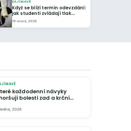
ZAJÍMAVÉ
Když se blíží termín odevzdání:
jak studenti zvládají tlak
kolem diplomových a
19 února, 2026
bakalářských prací
AJÍMAVÉ
teré každodenní návyky
horšují bolesti zad a krční
áteře a jak je zmírnit?
 ledna, 2026