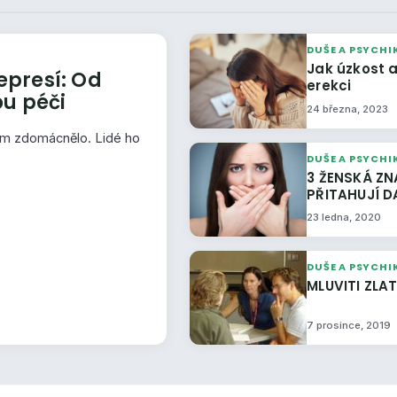
DUŠE A PSYCHI
Jak úzkost a
epresí: Od
erekci
u péči
24 března, 2023
em zdomácnělo. Lidé ho
DUŠE A PSYCHI
3 ŽENSKÁ ZNAMENÍ ZVĚROKRUHU, KTERÁ
PŘI
23 ledna, 2020
DUŠE A PSYCHI
MLUVITI Z
7 prosince, 2019