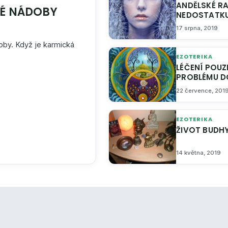
ANDĚLSKÉ RADY PRO PŘÍPADY FINANČNÍHO
MÍRA NAPLNĚNÍ KARMICKÉ NÁDOBY
NEDOSTATK
17 srpna, 2019
doby. Když je karmická
EZOTERIKA
LÉČENÍ POUZE FYZICKÉHO TĚLA JE JEN ODSOUVÁNÍ
22 července, 201
EZOTERIKA
ŽIVOT BUDH
14 května, 2019