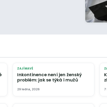
ZAJÍMAVÉ
Z
é
Inkontinence není jen ženský
K
problém: jak se týká i mužů
z
p
29 ledna, 2026
7