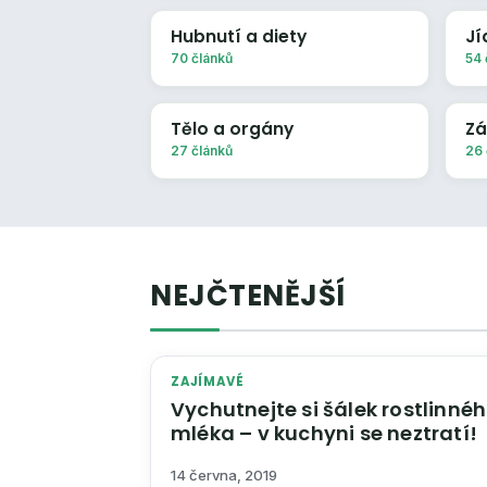
Hubnutí a diety
Jí
70 článků
54 
Tělo a orgány
Zá
27 článků
26 
NEJČTENĚJŠÍ
ZAJÍMAVÉ
Vychutnejte si šálek rostlinné
mléka – v kuchyni se neztratí!
14 června, 2019