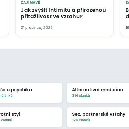
ZAJÍMAVÉ
Z
Jak zvýšit intimitu a přirozenou
B
přitažlivost ve vztahu?
d
b
31 prosince, 2025
1
še a psychika
Alternativní medicína
 článků
314 článků
votní styl
Sex, partnerské vztahy
 článků
126 článků