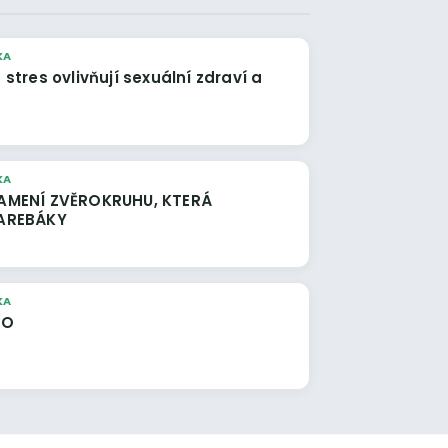
KA
 stres ovlivňují sexuální zdraví a
KA
TAHUJÍ DAREBÁKY
KA
LATO