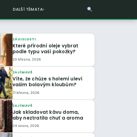
DALŠÍ TÉMATA
ZÁVISLOSTI
Které přírodní oleje vybrat
podle typu vaší pokožky?
20 března, 2026
ZAJÍMAVÉ
Víte, že chůze s holemi uleví
vašim bolavým kloubům?
11 března, 2026
ZAJÍMAVÉ
Jak skladovat kávu doma,
aby neztratila chuť a aroma
24 února, 2026