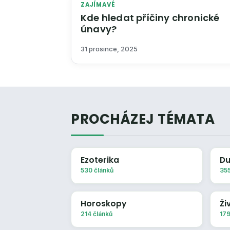
ZAJÍMAVÉ
Kde hledat příčiny chronické
únavy?
31 prosince, 2025
PROCHÁZEJ TÉMATA
Ezoterika
Du
530 článků
355
Horoskopy
Ži
214 článků
179