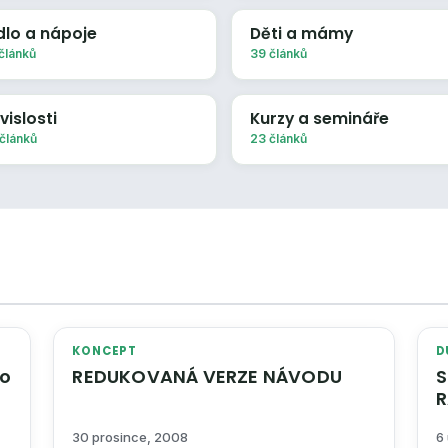
dlo a nápoje
Děti a mámy
článků
39 článků
vislosti
Kurzy a semináře
článků
23 článků
KONCEPT
D
ho
REDUKOVANÁ VERZE NÁVODU
S
R
30 prosince, 2008
6