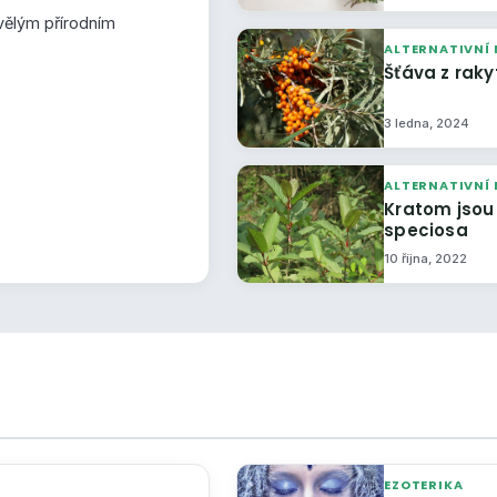
vělým přírodním
ALTERNATIVNÍ 
Šťáva z raky
3 ledna, 2024
ALTERNATIVNÍ 
Kratom jsou
speciosa
10 října, 2022
EZOTERIKA