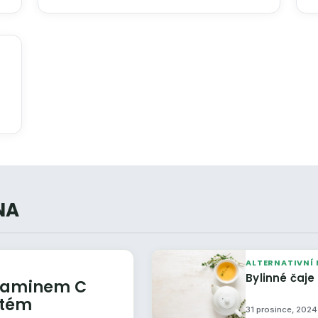
NA
ALTERNATIVNÍ 
Bylinné čaje
vitaminem C
stém
31 prosince, 2024