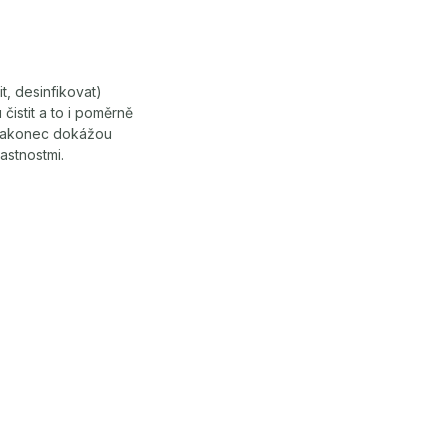
it, desinfikovat)
istit a to i poměrně
a nakonec dokážou
astnostmi.