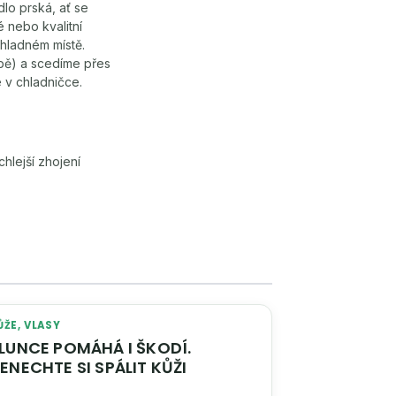
lo prská, ať se
 nebo kvalitní
hladném místě.
bě) a scedíme přes
 v chladničce.
chlejší zhojení
ŮŽE, VLASY
NCE POMÁHÁ I ŠKODÍ.
NENECHTE SI SPÁLIT KŮŽI