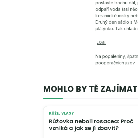
postavte trochu dál
odpaří voda (asi ně
keramické misky neb
Druhý den sádlo s M
plátýnko. Tak chladn
Užití:
Na popáleniny, špatně
pooperačních jizev.
MOHLO BY TĚ ZAJÍMAT
KŮŽE, VLASY
Růžovka neboli rosacea: Proč
vzniká a jak se jí zbavit?