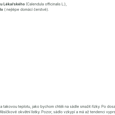
ku Lékařského
(Calendula officinalis L.),
lo
( nejlépe domácí čerstvé).
 takovou teplotu, jako bychom chtěli na sádle smažit řízky. Po dosa
Měsíčkové okvětní lístky. Pozor, sádlo vzkypí a má až tendenci vypr