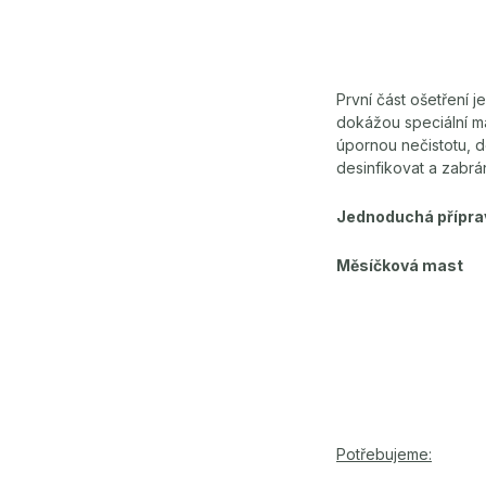
První část ošetření je
dokážou speciální ma
úpornou nečistotu, d
desinfikovat a zabrán
Jednoduchá příprava
Měsíčková mast
Potřebujeme: