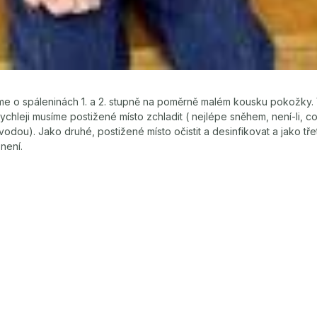
e o spáleninách 1. a 2. stupně na poměrně malém kousku pokožky. V
chleji musíme postižené místo zchladit ( nejlépe sněhem, není-li, co
vodou). Jako druhé, postižené místo očistit a desinfikovat a jako tř
 není.