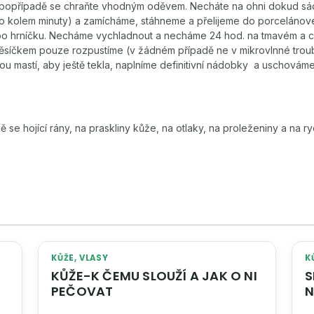
, popřípadě se chraňte vhodným oděvem. Necháte na ohni dokud sád
co kolem minuty) a zamícháme, stáhneme a přelijeme do porcelánové
o hrníčku. Necháme vychladnout a necháme 24 hod. na tmavém a c
ěsíčkem pouze rozpustíme (v žádném případě ne v mikrovlnné trou
ou mastí, aby ještě tekla, naplníme definitivní nádobky a uschováme
 se hojící rány, na praskliny kůže, na otlaky, na proleženiny a na ry
KŮŽE, VLASY
K
KŮŽE-K ČEMU SLOUŽÍ A JAK O NI
SLU
PEČOVAT