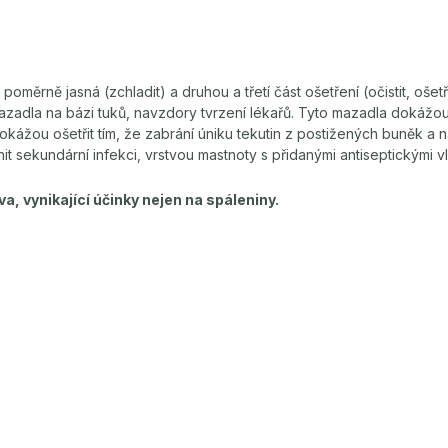
 poměrně jasná (zchladit) a druhou a třetí část ošetření (očistit, ošetř
zadla na bázi tuků, navzdory tvrzení lékařů. Tyto mazadla dokážou č
okážou ošetřit tím, že zabrání úniku tekutin z postižených buněk 
it sekundární infekci, vrstvou mastnoty s přidanými antiseptickými vl
, vynikající účinky nejen na spáleniny.