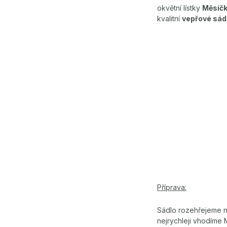
okvětní lístky
Měsíč
kvalitní
vepřové sád
Příprava:
Sádlo rozehřejeme na
nejrychleji vhodíme 