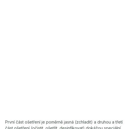
První část ošetření je poměrně jasná (zchladit) a druhou a třetí
část ošetření (očistit, ošetřit, desinfikovat) dokážou speciální