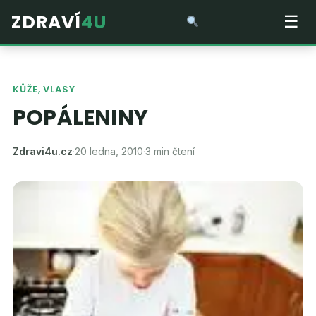
ZDRAVÍ
4U
☰
KŮŽE, VLASY
POPÁLENINY
Zdravi4u.cz
·
20 ledna, 2010
·
3 min čtení