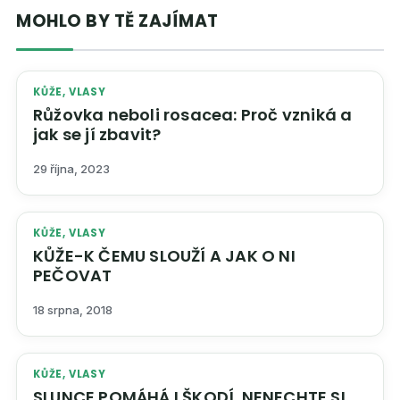
MOHLO BY TĚ ZAJÍMAT
KŮŽE, VLASY
Růžovka neboli rosacea: Proč vzniká a
jak se jí zbavit?
29 října, 2023
KŮŽE, VLASY
KŮŽE-K ČEMU SLOUŽÍ A JAK O NI
PEČOVAT
18 srpna, 2018
KŮŽE, VLASY
SLUNCE POMÁHÁ I ŠKODÍ. NENECHTE SI