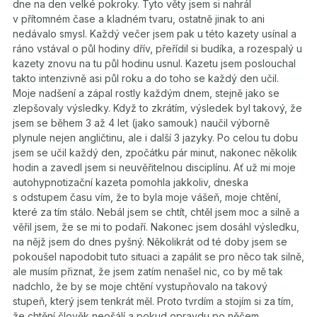
dne na den velké pokroky. Tyto věty jsem si nahrál
v přítomném čase a kladném tvaru, ostatně jinak to ani
nedávalo smysl. Každý večer jsem pak u této kazety usínal a
ráno vstával o půl hodiny dřív, přeřídil si budíka, a rozespalý u
kazety znovu na tu půl hodinu usnul. Kazetu jsem poslouchal
takto intenzivně asi půl roku a do toho se každý den učil.
Moje nadšení a zápal rostly každým dnem, stejně jako se
zlepšovaly výsledky. Když to zkrátím, výsledek byl takový, že
jsem se během 3 až 4 let (jako samouk) naučil výborně
plynule nejen angličtinu, ale i další 3 jazyky. Po celou tu dobu
jsem se učil každý den, zpočátku pár minut, nakonec několik
hodin a zavedl jsem si neuvěřitelnou disciplínu. Ať už mi moje
autohypnotizační kazeta pomohla jakkoliv, dneska
s odstupem času vím, že to byla moje vášeň, moje chtění,
které za tím stálo. Nebál jsem se chtít, chtěl jsem moc a silně a
věřil jsem, že se mi to podaří. Nakonec jsem dosáhl výsledku,
na nějž jsem do dnes pyšný. Několikrát od té doby jsem se
pokoušel napodobit tuto situaci a zapálit se pro něco tak silně,
ale musím přiznat, že jsem zatím nenašel nic, co by mě tak
nadchlo, že by se moje chtění vystupňovalo na takový
stupeň, který jsem tenkrát měl. Proto tvrdím a stojím si za tím,
že chtění člověk neošálí a pokud opravdu po něčem