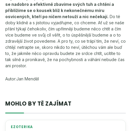
se nadobro a efektivně zbavíme svých tuh a chtění a
přiblížíme se o kousek blíž k nekonečnému míru
osvícených, kteří po ničem netouží a nic nečekají.
Do té
doby klidně a s jistotou vyjadřujme, co chceme. Ať už se naše
přání týkají čehokoliv, čím upřímněji budeme něco chtít a čím
více budeme ve svůj cíl věřit, o to úspěšnější budeme a o to
zdravější život povedeme. A pro ty, co se trápí tím, že neví, co
chtějí: netrapte se, skoro nikdo to neví, útěchou vám ale buď
to, že jakmile něco opravdu budete ze srdce chtít, ucítíte to
tak silně a pronikavě, že na pochybnosti a váhání nebude čas
ani prostor.
Autor:Jan Menděl
MOHLO BY TĚ ZAJÍMAT
EZOTERIKA