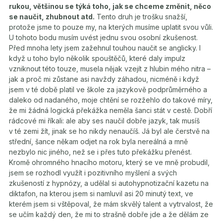
rukou, většinou se týká toho, jak se chceme změnit, něco
se naučit, zhubnout atd.
Tento druh je trošku snažší,
protože jsme to pouze my, na kterých musíme uplatit svou vůli.
U tohoto bodu musím uvést jednu svou osobní zkušenost.
Před mnoha lety jsem zažehnul touhou naučit se anglicky. I
když u toho bylo několik spouštěčů, které daly impulz
vzniknout této touze, musela nějak vzejít z hlubin mého nitra –
jak a proč mi zůstane asi navždy záhadou, nicméně i když
jsem v té době platil ve škole za jazykově podprůměrného a
daleko od nadaného, moje chtění se rozžehlo do takové míry,
že mi žádná logická překážka neměla šanci stát v cestě. Dobří
rádcové mi říkali: ale aby ses naučil dobře jazyk, tak musíš
v té zemi žít, jinak se ho nikdy nenaučíš. Já byl ale čerstvě na
střední, šance někam odjet na rok byla nereálná a mně
nezbylo nic jiného, než se i přes tuto překážku přenést.
Kromě ohromného hnacího motoru, který se ve mně probudil,
jsem se rozhodl využít i pozitivního myšlení a svých
zkušeností z hypnózy, a udělal si autohypnotizační kazetu na
diktafon, na kterou jsem si namluvil asi 20 minutý text, ve
kterém jsem si vštěpoval, že mám skvělý talent a vytrvalost, že
se učím každý den, že mi to strašně dobře jde a že dělám ze