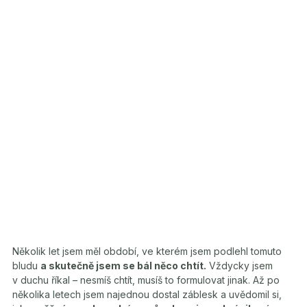
Několik let jsem měl období, ve kterém jsem podlehl tomuto
bludu
a skutečně jsem se bál něco chtít.
Vždycky jsem
v duchu říkal – nesmíš chtít, musíš to formulovat jinak. Až po
několika letech jsem najednou dostal záblesk a uvědomil si,