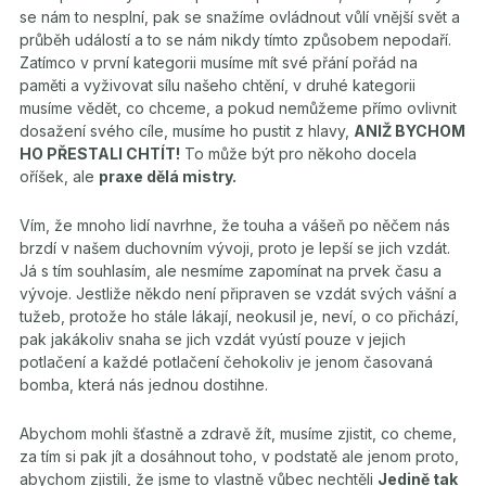
se nám to nesplní, pak se snažíme ovládnout vůlí vnější svět a
průběh událostí a to se nám nikdy tímto způsobem nepodaří.
Zatímco v první kategorii musíme mít své přání pořád na
paměti a vyživovat sílu našeho chtění, v druhé kategorii
musíme vědět, co chceme, a pokud nemůžeme přímo ovlivnit
dosažení svého cíle, musíme ho pustit z hlavy,
ANIŽ BYCHOM
HO PŘESTALI CHTÍT!
To může být pro někoho docela
oříšek, ale
praxe dělá mistry.
Vím, že mnoho lidí navrhne, že touha a vášeň po něčem nás
brzdí v našem duchovním vývoji, proto je lepší se jich vzdát.
Já s tím souhlasím, ale nesmíme zapomínat na prvek času a
vývoje. Jestliže někdo není připraven se vzdát svých vášní a
tužeb, protože ho stále lákají, neokusil je, neví, o co přichází,
pak jakákoliv snaha se jich vzdát vyústí pouze v jejich
potlačení a každé potlačení čehokoliv je jenom časovaná
bomba, která nás jednou dostihne.
Abychom mohli šťastně a zdravě žít, musíme zjistit, co cheme,
za tím si pak jít a dosáhnout toho, v podstatě ale jenom proto,
abychom zjistili, že jsme to vlastně vůbec nechtěli
Jedině tak