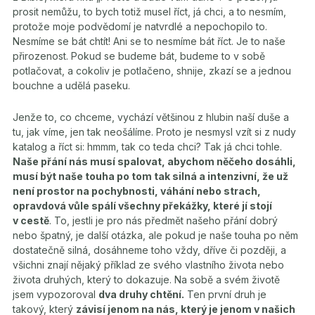
prosit nemůžu, to bych totiž musel říct, já chci, a to nesmím,
protože moje podvědomí je natvrdlé a nepochopilo to.
Nesmíme se bát chtít! Ani se to nesmíme bát říct. Je to naše
přirozenost. Pokud se budeme bát, budeme to v sobě
potlačovat, a cokoliv je potlačeno, shnije, zkazí se a jednou
bouchne a udělá paseku.
Jenže to, co chceme, vychází většinou z hlubin naší duše a
tu, jak víme, jen tak neošálíme. Proto je nesmysl vzít si z nudy
katalog a říct si: hmmm, tak co teda chci? Tak já chci tohle.
Naše přání nás musí spalovat, abychom něčeho dosáhli,
musí být naše touha po tom tak silná a intenzivní, že už
není prostor na pochybnosti, váhání nebo strach,
opravdová vůle spálí všechny překážky, které jí stojí
v cestě
. To, jestli je pro nás předmět našeho přání dobrý
nebo špatný, je další otázka, ale pokud je naše touha po něm
dostatečně silná, dosáhneme toho vždy, dříve či později, a
všichni znají nějaký příklad ze svého vlastního života nebo
života druhých, který to dokazuje. Na sobě a svém životě
jsem vypozoroval
dva druhy chtění.
Ten první druh je
takový, který
závisí jenom na nás, který je jenom v našich