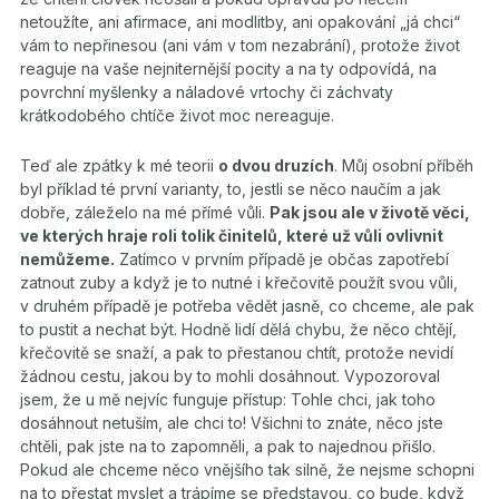
netoužíte, ani afirmace, ani modlitby, ani opakování „já chci“
vám to nepřinesou (ani vám v tom nezabrání), protože život
reaguje na vaše nejniternější pocity a na ty odpovídá, na
povrchní myšlenky a náladové vrtochy či záchvaty
krátkodobého chtíče život moc nereaguje.
Teď ale zpátky k mé teorii
o dvou druzích
. Můj osobní příběh
byl příklad té první varianty, to, jestli se něco naučím a jak
dobře, záleželo na mé přímé vůli.
Pak jsou ale v životě věci,
ve kterých hraje roli tolik činitelů, které už vůli ovlivnit
nemůžeme.
Zatímco v prvním případě je občas zapotřebí
zatnout zuby a když je to nutné i křečovitě použít svou vůli,
v druhém případě je potřeba vědět jasně, co chceme, ale pak
to pustit a nechat být. Hodně lidí dělá chybu, že něco chtějí,
křečovitě se snaží, a pak to přestanou chtít, protože nevidí
žádnou cestu, jakou by to mohli dosáhnout. Vypozoroval
jsem, že u mě nejvíc funguje přístup: Tohle chci, jak toho
dosáhnout netuším, ale chci to! Všichni to znáte, něco jste
chtěli, pak jste na to zapomněli, a pak to najednou přišlo.
Pokud ale chceme něco vnějšího tak silně, že nejsme schopni
na to přestat myslet a trápíme se představou, co bude, když