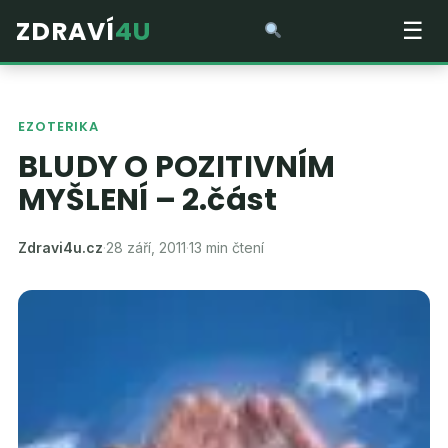
ZDRAVÍ
4U
☰
EZOTERIKA
BLUDY O POZITIVNÍM
MYŠLENÍ – 2.část
Zdravi4u.cz
·
28 září, 2011
·
13 min čtení