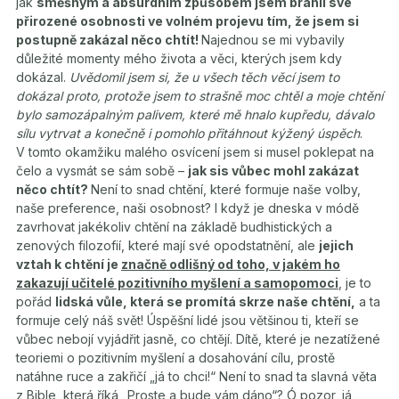
jak
směšným a absurdním způsobem jsem bránil své
přirozené osobnosti ve volném projevu tím, že jsem si
postupně zakázal něco chtít!
Najednou se mi vybavily
důležité momenty mého života a věci, kterých jsem kdy
dokázal.
Uvědomil jsem si, že u všech těch věcí jsem to
dokázal proto, protože jsem to strašně moc chtěl a moje chtění
bylo samozápalným palivem, které mě hnalo kupředu, dávalo
sílu vytrvat a konečně i pomohlo přitáhnout kýžený úspěch
.
V tomto okamžiku malého osvícení jsem si musel poklepat na
čelo a vysmát se sám sobě –
jak sis vůbec mohl zakázat
něco chtít?
Není to snad chtění, které formuje naše volby,
naše preference, naši osobnost? I když je dneska v módě
zavrhovat jakékoliv chtění na základě budhistických a
zenových filozofií, které mají své opodstatnění, ale
jejich
vztah k chtění je
značně odlišný od toho, v jakém ho
zakazují učitelé pozitivního myšlení a samopomoci
, je to
pořád
lidská vůle, která se promítá skrze naše chtění,
a ta
formuje celý náš svět! Úspěšní lidé jsou většinou ti, kteří se
vůbec nebojí vyjádřit jasně, co chtějí. Dítě, které je nezatížené
teoriemi o pozitivním myšlení a dosahování cílu, prostě
natáhne ruce a zakřičí „já to chci!“ Není to snad ta slavná věta
z Bible, která říká „Proste a bude vám dáno“? Ó pozor, já