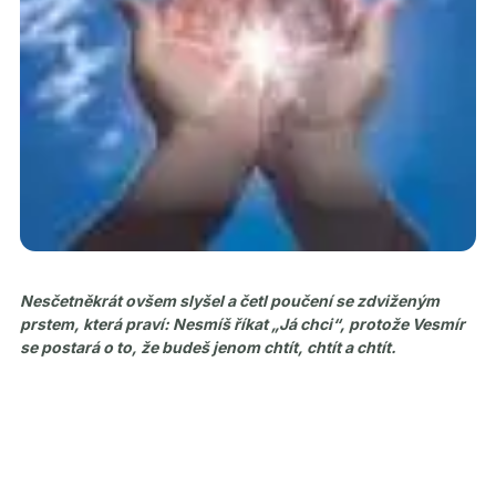
Nesčetněkrát ovšem slyšel a četl poučení se zdviženým
prstem, která praví: Nesmíš říkat „Já chci“, protože Vesmír
se postará o to, že budeš jenom chtít, chtít a chtít.