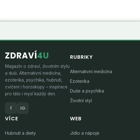
ZDRAVÍ
4U
RUBRIKY
Magazín o zdraví, životním stylu
Alternativní medicína
a duši. Alternativní medicína,
ezoterika, psychika, hubnutí,
Ezoterika
cvičení i horoskopy – inspirace
Duše a psychika
pro tělo i mysl každý den.
Životní styl
f
IG
VÍCE
WEB
Hubnutí a diety
Jídlo a nápoje