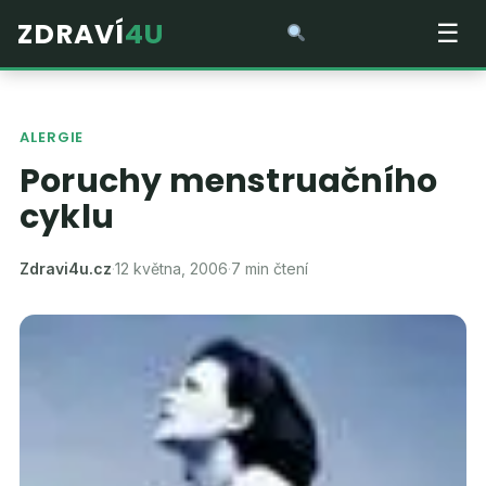
ZDRAVÍ
4U
☰
ALERGIE
Poruchy menstruačního
cyklu
Zdravi4u.cz
·
12 května, 2006
·
7 min čtení