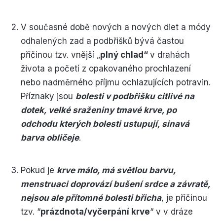
V současné době nových a nových diet a módy
odhalených zad a podbřišků bývá častou
příčinou tzv. vnější „
plný chlad“
v drahách
života a početí z opakovaného prochlazení
nebo nadměrného příjmu ochlazujících potravin.
Příznaky jsou
bolesti v podbřišku citlivé na
dotek, velké sraženiny tmavé krve, po
odchodu kterých bolesti ustupují, sinavá
barva obličeje
.
Pokud je
krve málo, má světlou barvu,
menstruaci doprovází bušení srdce a závratě,
nejsou ale přítomné bolesti břicha
, je příčinou
tzv. “
prázdnota/vyčerpání krve
“ v v dráze