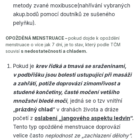
metody zvané moxibusce(nahřívání vybraných
akup.bodů pomocí doutníků ze sušeného
pelyňku).
OPOŽDĚNÁ MENSTRUACE –
pokud dojde k opoždění
menstruace o více jak 7 dní, je to stav, který podle TČM
souvisí
s nedostatečností a chladem.
Pokud je
krev řídká a tmavá se sraženinami,
v podbřišku jsou bolesti ustupující při masáži
a zahřátí, potíže doprovází zimomřivost a
studené končetiny, časté močení vetšího
množství bledé moči
, jedná se o tzv vnitřní
„
prázdný chlad
“ v drahách života a dráze
početí z
oslabení „jangového aspektu ledvin
“.
Tento typ opožděné menstruace doprovází
velice často
neplodnost ze „zachlazení dělohy“.