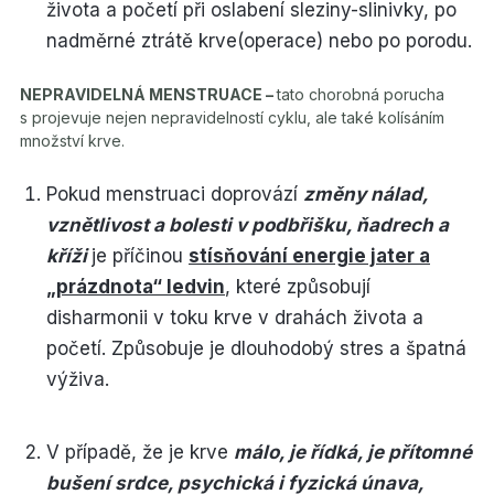
života a početí při oslabení sleziny-slinivky, po
nadměrné ztrátě krve(operace) nebo po porodu.
NEPRAVIDELNÁ MENSTRUACE –
tato chorobná porucha
s projevuje nejen nepravidelností cyklu, ale také kolísáním
množství krve.
Pokud menstruaci doprovází
změny nálad,
vznětlivost a bolesti v podbřišku, ňadrech a
kříži
je příčinou
stísňování energie jater a
„prázdnota“ ledvin
, které způsobují
disharmonii v toku krve v drahách života a
početí. Způsobuje je dlouhodobý stres a špatná
výživa.
V případě, že je krve
málo, je řídká, je přítomné
bušení srdce, psychická i fyzická únava,