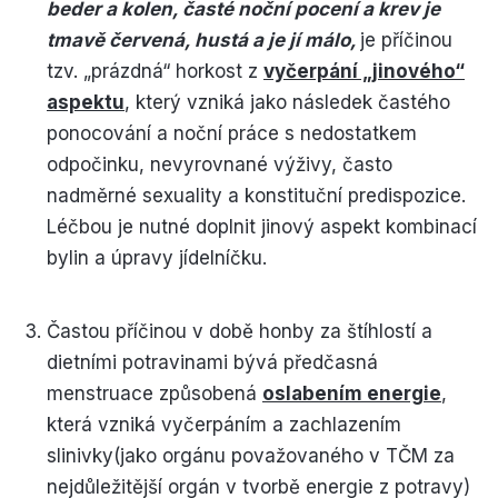
beder a kolen, časté noční pocení a krev je
tmavě červená, hustá a je jí málo,
je příčinou
tzv. „prázdná“ horkost z
vyčerpání „jinového“
aspektu
, který vzniká jako následek častého
ponocování a noční práce s nedostatkem
odpočinku, nevyrovnané výživy, často
nadměrné sexuality a konstituční predispozice.
Léčbou je nutné doplnit jinový aspekt kombinací
bylin a úpravy jídelníčku.
Častou příčinou v době honby za štíhlostí a
dietními potravinami bývá předčasná
menstruace způsobená
oslabením energie
,
která vzniká vyčerpáním a zachlazením
slinivky(jako orgánu považovaného v TČM za
nejdůležitější orgán v tvorbě energie z potravy)