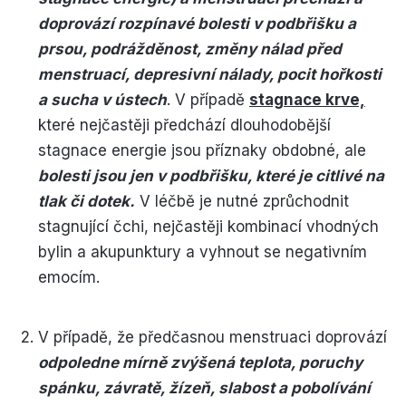
doprovází rozpínavé bolesti v podbřišku a
prsou, podrážděnost, změny nálad před
menstruací, depresivní nálady, pocit hořkosti
a sucha v ústech
. V případě
stagnace krve,
které nejčastěji předchází dlouhodobější
stagnace energie jsou příznaky obdobné, ale
bolesti jsou jen v podbřišku, které je citlivé na
tlak či dotek.
V léčbě je nutné zprůchodnit
stagnující čchi, nejčastěji kombinací vhodných
bylin a akupunktury a vyhnout se negativním
emocím.
V případě, že předčasnou menstruaci doprovází
odpoledne mírně zvýšená teplota, poruchy
spánku, závratě, žízeň, slabost a pobolívání