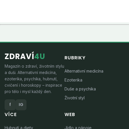
ZDRAVÍ
4U
RUBRIKY
Magazín o zdraví, životním stylu
Alternativní medicína
a duši. Alternativní medicína,
ezoterika, psychika, hubnutí,
Ezoterika
cvičení i horoskopy – inspirace
Duše a psychika
pro tělo i mysl každý den.
Životní styl
f
IG
VÍCE
WEB
Hubnutí a diety
Jídlo a nápoje