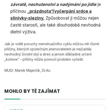
závratě, nechutenství a nadýmání po jídle
je
příčinou
„prázdnota“/vyčerpání srdce a
slinivky-sleziny.
Způsobovat ji můžou nejen
časté starosti, ale také dlouhodobě nevhodná
dietní výživa.
Jak je vidět poruchy menstruačního cyklu můžou mít různé
příčiny, kterých společným jmenovatelem je nejčastěji
nevhodný životní styl a stres a jenom důkladné určení
„kořene“ – příčiny může pomoct problém vyřešit.
MUDr. Marek Majerčík, Dr.Ac.
MOHLO BY TĚ ZAJÍMAT