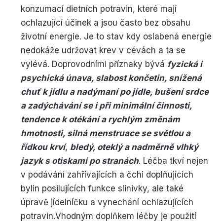
konzumací dietních potravin, které mají
ochlazující účinek a jsou často bez obsahu
životní energie. Je to stav kdy oslabená energie
nedokáže udržovat krev v cévách a ta se
vylévá. Doprovodními příznaky bývá
fyzická i
psychická únava, slabost končetin, snížená
chuť k jídlu a nadýmaní po jídle, bušení srdce
a zadýchávání se i při minimální činnosti,
tendence k otékání a rychlým změnám
hmotnosti, silná menstruace se světlou a
řídkou krví
,
bledý, oteklý a nadměrně vlhký
jazyk s otiskami po stranách
. Léčba tkví nejen
v podávání zahřívajících a čchi doplňujících
bylin posilujících funkce slinivky, ale také
úpravě jídelníčku a vynechání ochlazujících
potravin.Vhodným doplňkem léčby je použití