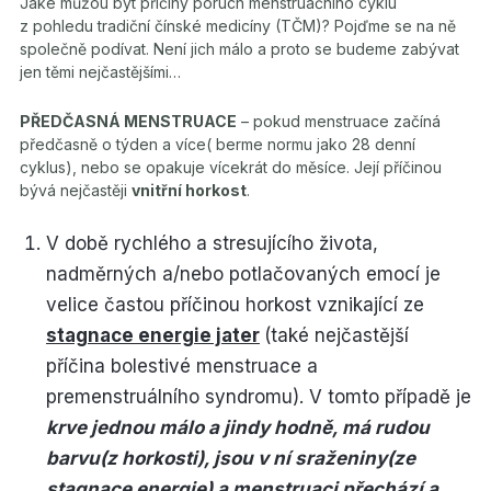
Jaké můžou být příčiny poruch menstruačního cyklu
z pohledu tradiční čínské medicíny (TČM)? Pojďme se na ně
společně podívat. Není jich málo a proto se budeme zabývat
jen těmi nejčastějšími…
PŘEDČASNÁ MENSTRUACE
– pokud menstruace začíná
předčasně o týden a více( berme normu jako 28 denní
cyklus), nebo se opakuje vícekrát do měsíce. Její příčinou
bývá nejčastěji
vnitřní horkost
.
V době rychlého a stresujícího života,
nadměrných a/nebo potlačovaných emocí je
velice častou příčinou horkost vznikající ze
stagnace energie jater
(také nejčastější
příčina bolestivé menstruace a
premenstruálního syndromu). V tomto případě je
krve jednou málo a jindy hodně, má rudou
barvu(z horkosti), jsou v ní sraženiny(ze
stagnace energie) a menstruaci přechází a