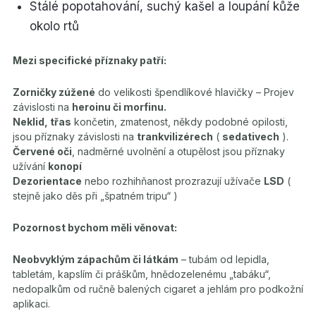
Stálé popotahování, suchý kašel a loupání kůže
okolo rtů
Mezi specifické příznaky patří:
Zorničky zúžené
do velikosti špendlíkové hlavičky – Projev
závislosti na
heroinu či morfinu.
Neklid, třas
končetin, zmatenost, někdy podobné opilosti,
jsou příznaky závislosti na
trankvilizérech
(
sedativech
).
Červené oči
, nadměrné uvolnění a otupělost jsou příznaky
užívání
konopí
Dezorientace
nebo rozhihňanost prozrazují užívače
LSD
(
stejně jako děs při „špatném tripu“ )
Pozornost bychom měli věnovat:
Neobvyklým zápachům či látkám
– tubám od lepidla,
tabletám, kapslím či práškům, hnědozelenému „tabáku“,
nedopalkům od ručně balených cigaret a jehlám pro podkožní
aplikaci.