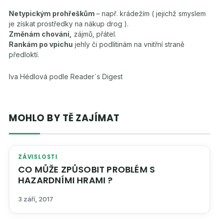
Netypickým prohřeškům
– např. krádežím ( jejichž smyslem
je získat prostředky na nákup drog ).
Změnám chování,
zájmů, přátel.
Rankám po vpichu
jehly či podlitinám na vnitřní straně
předloktí.
Iva Hédlová podle Reader´s Digest
MOHLO BY TĚ ZAJÍMAT
ZÁVISLOSTI
CO MŮŽE ZPŮSOBIT PROBLÉM S
HAZARDNÍMI HRAMI ?
3 září, 2017