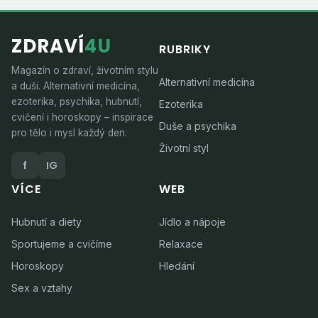
ZDRAVÍ
4U
RUBRIKY
Magazín o zdraví, životním stylu
Alternativní medicína
a duši. Alternativní medicína,
ezoterika, psychika, hubnutí,
Ezoterika
cvičení i horoskopy – inspirace
Duše a psychika
pro tělo i mysl každý den.
Životní styl
f
IG
VÍCE
WEB
Hubnutí a diety
Jídlo a nápoje
Sportujeme a cvičíme
Relaxace
Horoskopy
Hledání
Sex a vztahy