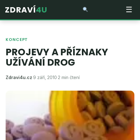
ZDRAVÍ
4U
☰
KONCEPT
PROJEVY A PŘÍZNAKY
UŽÍVÁNÍ DROG
Zdravi4u.cz
·
9 září, 2010
·
2 min čtení