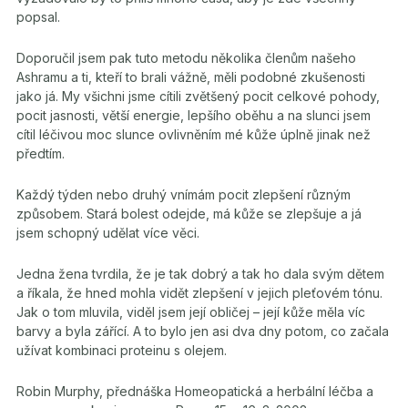
popsal.
Doporučil jsem pak tuto metodu několika členům našeho
Ashramu a ti, kteří to brali vážně, měli podobné zkušenosti
jako já. My všichni jsme cítili zvětšený pocit celkové pohody,
pocit jasnosti, větší energie, lepšího oběhu a na slunci jsem
cítil léčivou moc slunce ovlivněním mé kůže úplně jinak než
předtím.
Každý týden nebo druhý vnímám pocit zlepšení různým
způsobem. Stará bolest odejde, má kůže se zlepšuje a já
jsem schopný udělat více věci.
Jedna žena tvrdila, že je tak dobrý a tak ho dala svým dětem
a říkala, že hned mohla vidět zlepšení v jejich pleťovém tónu.
Jak o tom mluvila, viděl jsem její obličej – její kůže měla víc
barvy a byla zářící. A to bylo jen asi dva dny potom, co začala
užívat kombinaci proteinu s olejem.
Robin Murphy, přednáška Homeopatická a herbální léčba a