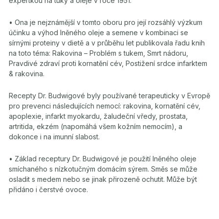
expertkou na tuky a oleje v roce 1951.
• Ona je nejznámější v tomto oboru pro její rozsáhlý výzkum
účinku a výhod lněného oleje a semene v kombinaci se
sírnými proteiny v dietě a v průběhu let publikovala řadu knih
na toto téma: Rakovina – Problém s tukem, Smrt nádoru,
Pravdivé zdraví proti kornatění cév, Postižení srdce infarktem
& rakovina.
Recepty Dr. Budwigové byly používané terapeuticky v Evropě
pro prevenci následujících nemocí: rakovina, kornatění cév,
apoplexie, infarkt myokardu, žaludeční vředy, prostata,
artritida, ekzém (napomáhá všem kožním nemocím), a
dokonce i na imunní slabost.
• Základ receptury Dr. Budwigové je použití lněného oleje
smíchaného s nízkotučným domácím sýrem. Směs se může
osladit s medem nebo se jinak přirozeně ochutit. Může být
přidáno i čerstvé ovoce.