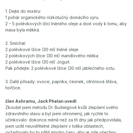
1. Dejte do mixéru:
1 pohár organického nízkotučný domácího sýru.
2 – 5 polévkových lžící lněného oleje a dost vody k tomu, aby
masa byla měkká.
2. Smíchat:
2 polévkové lžíce (30 ml) lněné oleje
2 polévkových lžíce (30 ml) mandlového mléka
2 polévkové lžíce (30 ml) Jogurt.
Pak přidejte: 2 polévkové lžíce (30 ml) jablečného octu.
3. Další přísady: ovoce, paprika, česnek, citrónová šťáva,
hořčice.
člen Ashramu, Jack Phelan uvedl:
Zkoušel jsem metodu Dr. Budwigové kvůli zlepšení svého
zdravotního stavu a byl jsem ohromený, jak rychle to
účinkovalo: dokonce méně než za tři dny jak předpovídala,
jsem ucítil neuvěřitelné zlepšení v tolika oblastech,
vyžadovalo by to příliš mnoho času, aby je zde všechny