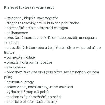
Rizikové faktory rakoviny prsu
– iatrogenní, biopsie, mammografie
– diagnóza rakoviny prsu u blízkého příbuzného
– hormonální terapie nahrazující estrogen
– antikoncepce
– předčasná menstruace (< 12 let) nebo později menopauza
(> 50 let)
– u bezdětných žen nebo u žen, které měly první porod až po
třicítce
– po nekojení dítěte
– obezita, horší po menopause
– alkoholismus
– předchozí rakovina prsu (buď v tom samém nebo v druhém
prsu)
– antibiotika, drogy
– práce v noci, noční směny, umělé osvětlení
– výška nad 5 stop a 9 palců
– mechanické pohmoždění, poranění
– chemické ošetření šatů z čistírny