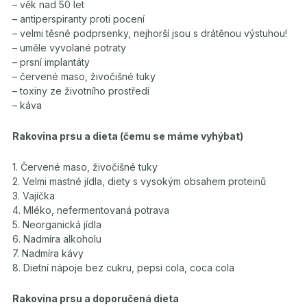
– věk nad 50 let
– antiperspiranty proti pocení
– velmi těsné podprsenky, nejhorší jsou s drátěnou výstuhou!
– uměle vyvolané potraty
– prsní implantáty
– červené maso, živočišné tuky
– toxiny ze životního prostředí
– káva
Rakovina prsu a dieta (čemu se máme vyhýbat)
1. Červené maso, živočišné tuky
2. Velmi mastné jídla, diety s vysokým obsahem proteinů
3. Vajíčka
4. Mléko, nefermentovaná potrava
5. Neorganická jídla
6. Nadmíra alkoholu
7. Nadmíra kávy
8. Dietní nápoje bez cukru, pepsi cola, coca cola
Rakovina prsu a doporučená dieta