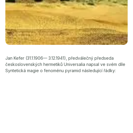
Jan Kefer (31.1.1906— 3.12.1941), předválečný předseda
československých hermetiků Universalia napsal ve svém díle
Syntetická magie o fenoménu pyramid následující řádky: