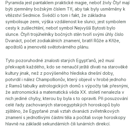
Pyramida jest pantaklem praktické magie, neboť živly Čtyř mají
býti zjemněny božským číslem Tří, aby tak byly usměrněny k
vítězství Sedmice. Svědčí o tom i fakt, že základna
symbolisuje zemi, výška vzdálenost ke slunci, jest symbolem
cesty k zušlechtění, neboť symbol Nejvyšší Bytosti bylo
slunce. Čtyři trojúhelníky bočných stěn tvoří svými úhly číslo
Dvanáct, počet zodiakálních znamení, bratří Růže a Kříže,
apoštolů a jmenovitě světotvárného plánu.
Tyto pozoruhodné znalosti starých Egypt’anů, jež musí
překvapiti každého, kdo se nenaučil ještě dívati na starověké
kultury jinak, než z povýšeného hlediska dnešní doby,
potvrdil i nález Champollionův, který objevil v hrobě jednoho
z Ramsů tabulky astrologických domů s výpočty tak přesnými,
že astronomická a matematická věda XX. století nenalezla v
nich jediné chyby, kterou by byla s to opraviti. Při posuzování
celé řady zachovaných staroegyptských horoskopů bylo
zjištěno, že Egypťané znali vztah dvanácti zvířetníkových
znamení s jednotlivými částmi těla a počítali svoje horoskopy
hlavně na základě sekundárních čili lunárních direkcí.