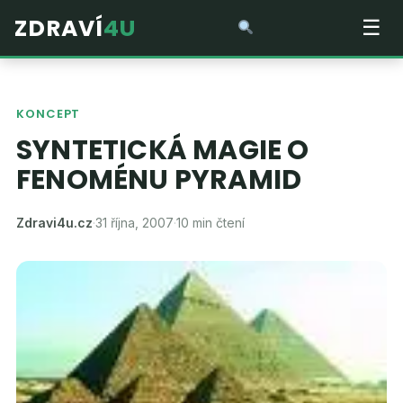
ZDRAVÍ
4U
☰
KONCEPT
SYNTETICKÁ MAGIE O
FENOMÉNU PYRAMID
Zdravi4u.cz
·
31 října, 2007
·
10 min čtení