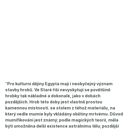
"
Pro kulturní dějiny Egypta mají i neobyčejný význam
stavby hrobů. Ve Staré říši nevyskytují se povětšině
hrobky tak nákladné a dokonalé, jako v dobách
pozdějších. Hrob této doby jest vlastně prostou
kamennou místností. se stolem z téhož materiálu, na
který vedle mumie byly vkládány obětiny mrtvému. Důvod
mumifikování jest známý; podle magických teorií, měla
býti umožněna delší existence astrálnímu tělu; pozdější