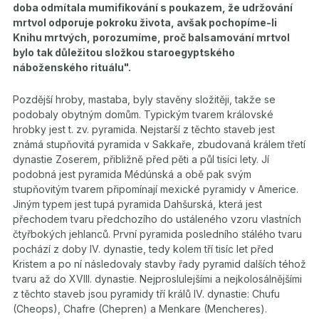
doba odmítala mumifikování s poukazem, že udržování
mrtvol odporuje pokroku života, avšak pochopíme-li
Knihu mrtvých, porozumíme, proč balsamování mrtvol
bylo tak důležitou složkou staroegyptského
náboženského rituálu".
Pozdější hroby, mastaba, byly stavěny složitěji, takže se
podobaly obytným domům. Typickým tvarem královské
hrobky jest t. zv. pyramida. Nejstarší z těchto staveb jest
známá stupňovitá pyramida v Sakkaře, zbudovaná králem třetí
dynastie Zoserem, přibližně před pěti a půl tisíci lety. Jí
podobná jest pyramida Médúnská a obě pak svým
stupňovitým tvarem připomínají mexické pyramidy v Americe.
Jiným typem jest tupá pyramida Dahšurská, která jest
přechodem tvaru předchozího do ustáleného vzoru vlastních
čtyřbokých jehlanců. První pyramida posledního stálého tvaru
pochází z doby IV. dynastie, tedy kolem tří tisíc let před
Kristem a po ní následovaly stavby řady pyramid dalších téhož
tvaru až do XVIII. dynastie. Nejproslulejšími a nejkolosálnějšími
z těchto staveb jsou pyramidy tří králů IV. dynastie: Chufu
(Cheops), Chafre (Chepren) a Menkare (Mencheres).