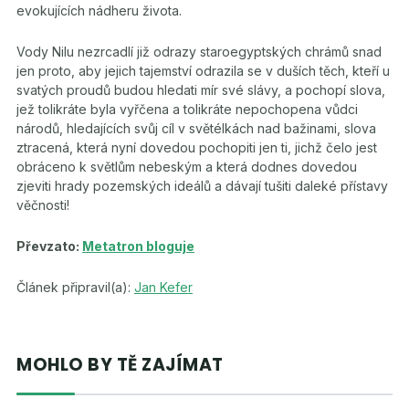
evokujících nádheru života.
Vody Nilu nezrcadlí již odrazy staroegyptských chrámů snad
jen proto, aby jejich tajemství odrazila se v duších těch, kteří u
svatých proudů budou hledati mír své slávy, a pochopí slova,
jež tolikráte byla vyřčena a tolikráte nepochopena vůdci
národů, hledajících svůj cíl v světélkách nad bažinami, slova
ztracená, která nyní dovedou pochopiti jen ti, jichž čelo jest
obráceno k světlům nebeským a která dodnes dovedou
zjeviti hrady pozemských ideálů a dávají tušiti daleké přístavy
věčnosti!
Převzato:
Metatron bloguje
Článek připravil(a):
Jan Kefer
MOHLO BY TĚ ZAJÍMAT