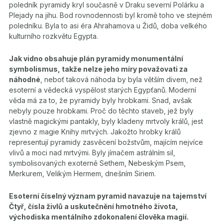
poledník pyramidy kryl současně v Draku severní Polárku a
Plejady na jihu. Bod rovnodennosti byl kromě toho ve stejném
poledníku. Byla to asi éra Ahrahamova u Židů, doba velkého
kulturního rozkvětu Egypta.
Jak vidno obsahuje plán pyramidy monumentální
symbolismus, takže nelze jeho míry považovati za
náhodné
, neboť taková náhoda by byla větším divem, než
esoterní a vědecká vyspělost starých Egypťanů. Moderní
věda má za to, že pyramidy byly hrobkami. Snad, avšak
nebyly pouze hrobkami. Proč do těchto staveb, jež byly
vlastně magickými pantakly, byly kladeny mrtvoly králů, jest
zjevno z magie Knihy mrtvých. Jakožto hrobky králů
representují pyramidy zasvěcení božstvům, majícím nejvíce
vlivů a moci nad mrtvými. Byly jímačem astrálním sil,
symbolisovaných exoterně Sethem, Nebeským Psem,
Merkurem, Velikým Hermem, dnešním Siriem.
Esoterní číselný význam pyramid navazuje na tajemství
Čtyř, čísla živlů a uskutečnění hmotného života,
východiska mentálního zdokonalení člověka magií.