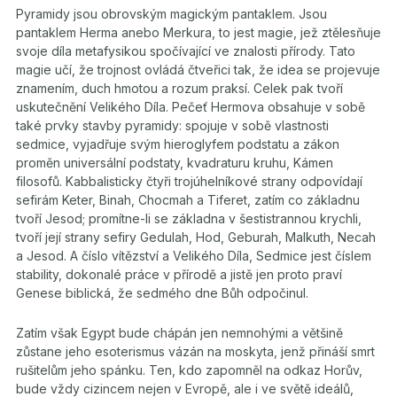
Pyramidy jsou obrovským magickým pantaklem. Jsou
pantaklem Herma anebo Merkura, to jest magie, jež ztělesňuje
svoje díla metafysikou spočívající ve znalosti přírody. Tato
magie učí, že trojnost ovládá čtveřici tak, že idea se projevuje
znamením, duch hmotou a rozum praksí. Celek pak tvoří
uskutečnění Velikého Díla. Pečeť Hermova obsahuje v sobě
také prvky stavby pyramidy: spojuje v sobě vlastnosti
sedmice, vyjadřuje svým hieroglyfem podstatu a zákon
proměn universální podstaty, kvadraturu kruhu, Kámen
filosofů. Kabbalisticky čtyři trojúhelníkové strany odpovídají
sefirám Keter, Binah, Chocmah a Tiferet, zatím co základnu
tvoří Jesod; promítne-li se základna v šestistrannou krychli,
tvoří její strany sefiry Gedulah, Hod, Geburah, Malkuth, Necah
a Jesod. A číslo vítězství a Velikého Díla, Sedmice jest číslem
stability, dokonalé práce v přírodě a jistě jen proto praví
Genese biblická, že sedmého dne Bůh odpočinul.
Zatím však Egypt bude chápán jen nemnohými a většině
zůstane jeho esoterismus vázán na moskyta, jenž přináší smrt
rušitelům jeho spánku. Ten, kdo zapomněl na odkaz Horův,
bude vždy cizincem nejen v Evropě, ale i ve světě ideálů,