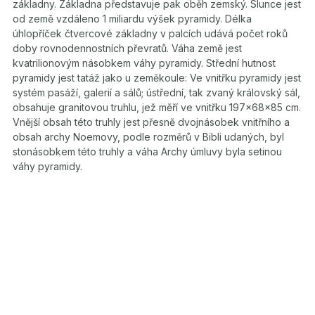
základny. Základna představuje pak oběh zemský. Slunce jest
od země vzdáleno 1 miliardu výšek pyramidy. Délka
úhlopříček čtvercové základny v palcích udává počet roků
doby rovnodennostních převratů. Váha země jest
kvatrilionovým násobkem váhy pyramidy. Střední hutnost
pyramidy jest tatáž jako u zeměkoule: Ve vnitřku pyramidy jest
systém pasáží, galerií a sálů; ústřední, tak zvaný královský sál,
obsahuje granitovou truhlu, jež měří ve vnitřku 197x68x85 cm.
Vnější obsah této truhly jest přesně dvojnásobek vnitřního a
obsah archy Noemovy, podle rozměrů v Bibli udaných, byl
stonásobkem této truhly a váha Archy úmluvy byla setinou
váhy pyramidy.