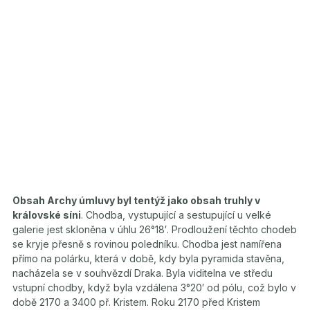
Obsah Archy úmluvy byl tentýž jako obsah truhly v
královské síni
. Chodba, vystupující a sestupující u velké
galerie jest skloněna v úhlu 26°18′. Prodloužení těchto chodeb
se kryje přesně s rovinou poledníku. Chodba jest namířena
přímo na polárku, která v době, kdy byla pyramida stavěna,
nacházela se v souhvězdí Draka. Byla viditelna ve středu
vstupní chodby, když byla vzdálena 3°20′ od pólu, což bylo v
době 2170 a 3400 př. Kristem. Roku 2170 před Kristem