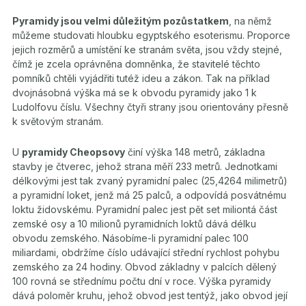
Pyramidy jsou velmi důležitým pozůstatkem
, na němž
můžeme studovati hloubku egyptského esoterismu. Proporce
jejich rozměrů a umístění ke stranám světa, jsou vždy stejné,
čímž je zcela oprávněna domněnka, že stavitelé těchto
pomníků chtěli vyjádřiti tutéž ideu a zákon. Tak na příklad
dvojnásobná výška má se k obvodu pyramidy jako 1 k
Ludolfovu číslu. Všechny čtyři strany jsou orientovány přesně
k světovým stranám.
U
pyramidy Cheopsovy
činí výška 148 metrů, základna
stavby je čtverec, jehož strana měří 233 metrů. Jednotkami
délkovými jest tak zvaný pyramidní palec (25,4264 milimetrů)
a pyramidní loket, jenž má 25 palců, a odpovídá posvátnému
loktu židovskému. Pyramidní palec jest pět set miliontá část
zemské osy a 10 milionů pyramidních loktů dává délku
obvodu zemského. Násobíme-li pyramidní palec 100
miliardami, obdržíme číslo udávající střední rychlost pohybu
zemského za 24 hodiny. Obvod základny v palcích dělený
100 rovná se střednímu počtu dní v roce. Výška pyramidy
dává poloměr kruhu, jehož obvod jest tentýž, jako obvod její