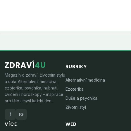
ZDRAVÍ
4U
RUBRIKY
Magazín o zdraví, životním stylu
Alternativní medicína
a duši. Alternativní medicína,
ezoterika, psychika, hubnutí,
Ezoterika
cvičení i horoskopy – inspirace
Duše a psychika
pro tělo i mysl každý den.
Životní styl
f
IG
VÍCE
WEB