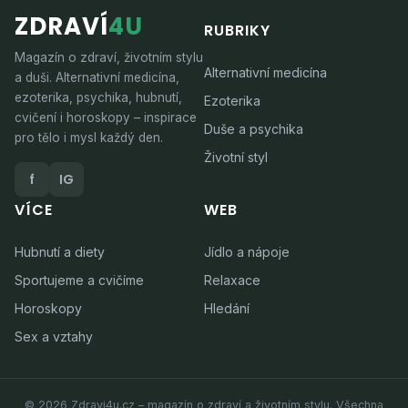
ZDRAVÍ
4U
RUBRIKY
Magazín o zdraví, životním stylu
Alternativní medicína
a duši. Alternativní medicína,
ezoterika, psychika, hubnutí,
Ezoterika
cvičení i horoskopy – inspirace
Duše a psychika
pro tělo i mysl každý den.
Životní styl
f
IG
VÍCE
WEB
Hubnutí a diety
Jídlo a nápoje
Sportujeme a cvičíme
Relaxace
Horoskopy
Hledání
Sex a vztahy
© 2026 Zdravi4u.cz – magazín o zdraví a životním stylu. Všechna