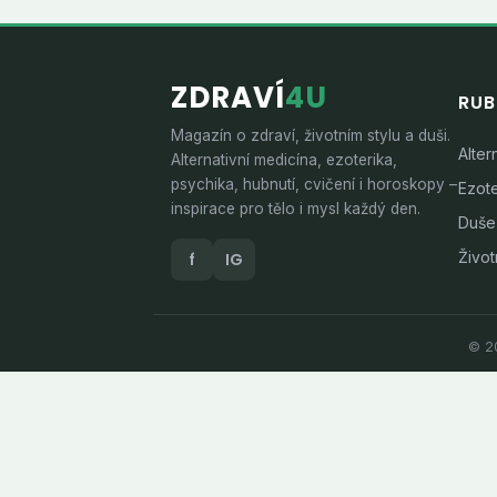
ZDRAVÍ
4U
RUB
Magazín o zdraví, životním stylu a duši.
Alter
Alternativní medicína, ezoterika,
psychika, hubnutí, cvičení i horoskopy –
Ezote
inspirace pro tělo i mysl každý den.
Duše
Životn
f
IG
© 20