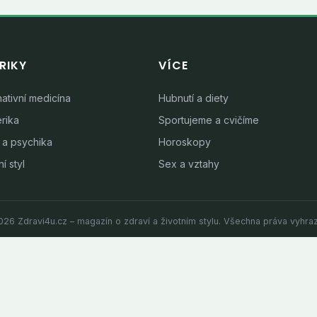
RIKY
VÍCE
nativní medicína
Hubnutí a diety
rika
Sportujeme a cvičíme
 a psychika
Horoskopy
í styl
Sex a vztahy
26 Zdravi4u.cz – magazín o zdraví a životním stylu. Všechna práva vyhra