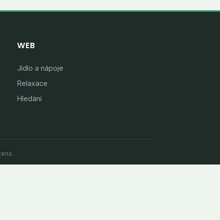
WEB
Jídlo a nápoje
Relaxace
Hledání
zena.