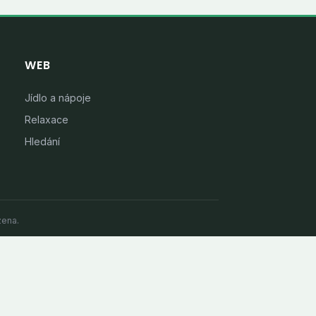
WEB
Jídlo a nápoje
Relaxace
Hledání
zena.