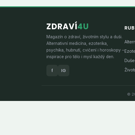
ZDRAVÍ
4U
RUB
Magazín o zdraví, životním stylu a duši.
Alter
Alternativní medicína, ezoterika,
psychika, hubnutí, cvičení i horoskopy –
Ezote
inspirace pro tělo i mysl každý den.
Duše
Životn
f
IG
© 20