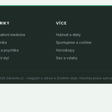
RIKY
VÍCE
nativní medicína
Hubnutí a diety
rika
Sportujeme a cvičíme
 a psychika
Horoskopy
í styl
Sex a vztahy
26 Zdravi4u.cz – magazín o zdraví a životním stylu. Všechna práva vyhra