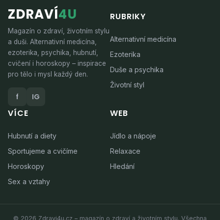
ZDRAVÍ
4U
RUBRIKY
Magazín o zdraví, životním stylu
Alternativní medicína
a duši. Alternativní medicína,
ezoterika, psychika, hubnutí,
Ezoterika
cvičení i horoskopy – inspirace
Duše a psychika
pro tělo i mysl každý den.
Životní styl
f
IG
VÍCE
WEB
Hubnutí a diety
Jídlo a nápoje
Sportujeme a cvičíme
Relaxace
Horoskopy
Hledání
Sex a vztahy
© 2026 Zdravi4u.cz – magazín o zdraví a životním stylu. Všechna