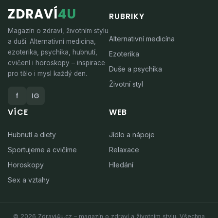
ZDRAVÍ
4U
RUBRIKY
Magazín o zdraví, životním stylu
Alternativní medicína
a duši. Alternativní medicína,
ezoterika, psychika, hubnutí,
Ezoterika
cvičení i horoskopy – inspirace
Duše a psychika
pro tělo i mysl každý den.
Životní styl
f
IG
VÍCE
WEB
Hubnutí a diety
Jídlo a nápoje
Sportujeme a cvičíme
Relaxace
Horoskopy
Hledání
Sex a vztahy
© 2026 Zdravi4u.cz – magazín o zdraví a životním stylu. Všechna