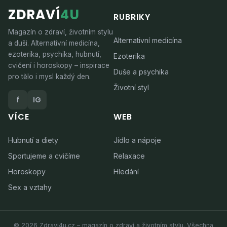
ZDRAVÍ
4U
RUBRIKY
Magazín o zdraví, životním stylu
Alternativní medicína
a duši. Alternativní medicína,
ezoterika, psychika, hubnutí,
Ezoterika
cvičení i horoskopy – inspirace
Duše a psychika
pro tělo i mysl každý den.
Životní styl
f
IG
VÍCE
WEB
Hubnutí a diety
Jídlo a nápoje
Sportujeme a cvičíme
Relaxace
Horoskopy
Hledání
Sex a vztahy
© 2026 Zdravi4u.cz – magazín o zdraví a životním stylu. Všechna