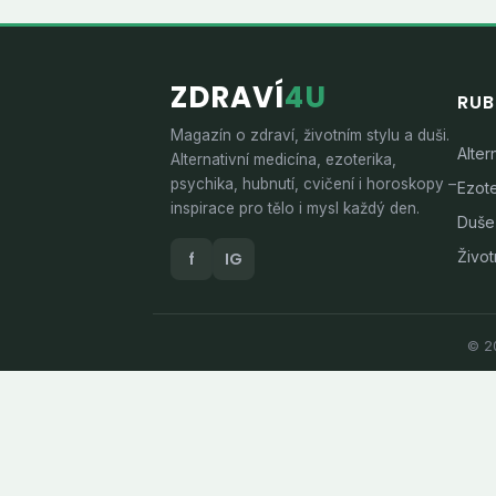
ZDRAVÍ
4U
RUB
Magazín o zdraví, životním stylu a duši.
Alter
Alternativní medicína, ezoterika,
psychika, hubnutí, cvičení i horoskopy –
Ezote
inspirace pro tělo i mysl každý den.
Duše
Životn
f
IG
© 20