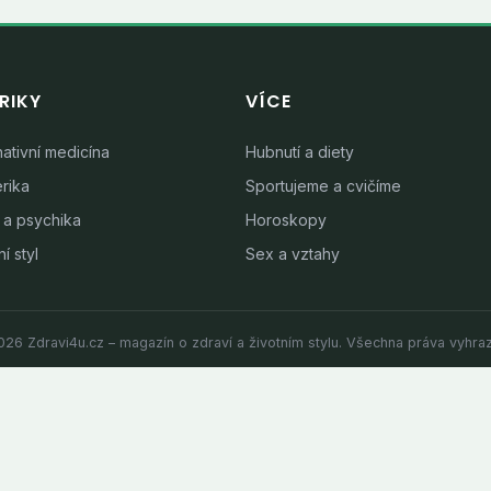
RIKY
VÍCE
nativní medicína
Hubnutí a diety
rika
Sportujeme a cvičíme
 a psychika
Horoskopy
í styl
Sex a vztahy
26 Zdravi4u.cz – magazín o zdraví a životním stylu. Všechna práva vyhra