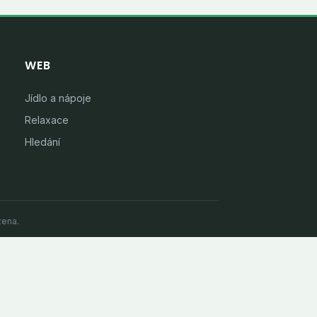
WEB
Jídlo a nápoje
Relaxace
Hledání
zena.