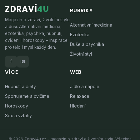
ZDRAVÍ
4U
RUBRIKY
Magazín o zdraví, životním stylu
Alternativní medicína
a duši. Alternativní medicína,
ezoterika, psychika, hubnutí,
Ezoterika
cvičení i horoskopy – inspirace
Duše a psychika
pro tělo i mysl každý den.
Životní styl
f
IG
VÍCE
WEB
Hubnutí a diety
Jídlo a nápoje
Sportujeme a cvičíme
Relaxace
Horoskopy
Hledání
Sex a vztahy
© 2026 Zdravi4u.cz – magazín o zdraví a životním stylu. Všechna