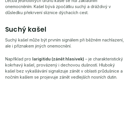
Léčba jednotlivých druhů kašle se řídí základním
onemocněním. Kašel bývá zpočátku suchý a dráždivý v
důsledku překrvení sliznice dýchacích cest.
Suchý kašel
Suchý kašel může být prvním signálem při běžném nachlazení,
ale i příznakem jiných onemocnění.
Například pro
larigitidu (zánět hlasivek)
– je charakteristický
kokrhavý kašel, provázený i dechovou dušností. Hluboký
kašel bez vykašlávání signalizuje zánět v oblasti průdušnice a
nočním kašlem se projevuje zánět vedlejších nosních dutin.