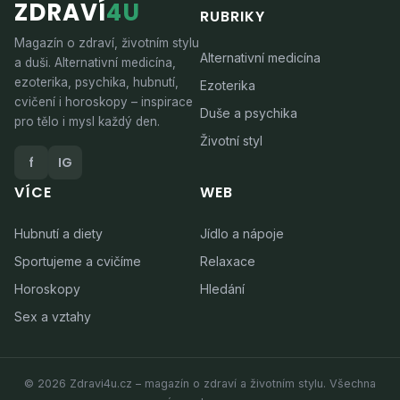
ZDRAVÍ
4U
RUBRIKY
Magazín o zdraví, životním stylu
Alternativní medicína
a duši. Alternativní medicína,
ezoterika, psychika, hubnutí,
Ezoterika
cvičení i horoskopy – inspirace
Duše a psychika
pro tělo i mysl každý den.
Životní styl
f
IG
VÍCE
WEB
Hubnutí a diety
Jídlo a nápoje
Sportujeme a cvičíme
Relaxace
Horoskopy
Hledání
Sex a vztahy
© 2026 Zdravi4u.cz – magazín o zdraví a životním stylu. Všechna