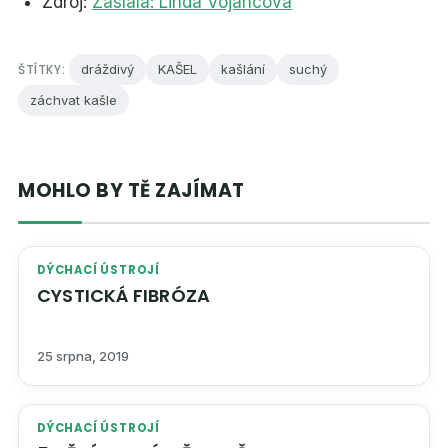
Zdroj:
Zaslala: Linda Vojancová
ŠTÍTKY:
dráždivý
KAŠEL
kašlání
suchý
záchvat kašle
MOHLO BY TĚ ZAJÍMAT
DÝCHACÍ ÚSTROJÍ
CYSTICKÁ FIBRÓZA
25 srpna, 2019
DÝCHACÍ ÚSTROJÍ