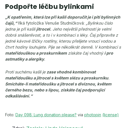
Podpořte léčbu bylinkami
„K opatřením, která lze při kašli doporučit je i pití bylinných
čajů,“
říká fytoložka Venuše Studničková:
„Bylinkou číslo
jedna je při kašli
jitrocel.
Jeho největší předností je velmi
dobrá snášenlivost, a to i v kombinaci s léky. Čaj připravíte z
jedné kávové lžičky rostliny, kterou přelijete vroucí vodou a
čtvrt hodiny louhujete. Pije se několikrát denně. V kombinaci s
mateřídouškou a proskurníkem
získáte čaj vhodný
i pro
astmatiky a alergiky
.
Proti suchému kašli je
zase vhodné kombinovat
mateřídoušku a jitrocel s květem slézu a proskurníku
.
Smícháte-li mateřídoušku a jitrocel s diviznou, květem
černého bezu, nebo s lípou, získáte čaj podporující
odkašlávání.“
Foto:
Day 098: Lung donation please?
via
photopin
(license)