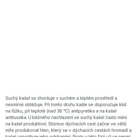
Suchý kašel se zhoršuje v suchém a teplém prostředí a
nesmírně obtěžuje. Při tomto druhu kašle se doporučuje klid
na lůžku, při teplotě (nad 38 °C) antipyretika a na kašel
antitussika.
U
běžného nachlazení se suchý kašel často mění
na kašel produktivní. Sliznice dýchacích cest začne ve větší
míře produkovat hlen, který se v dýchacích cestách hromadí a
kašel usnadňuje jeho odstranění. Proto v této fázi už se nesmí