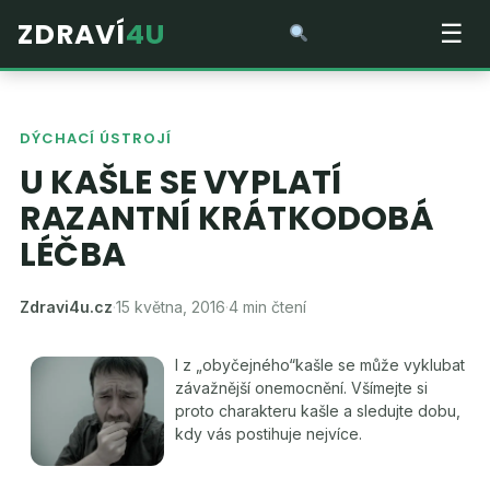
ZDRAVÍ
4U
☰
DÝCHACÍ ÚSTROJÍ
U KAŠLE SE VYPLATÍ
RAZANTNÍ KRÁTKODOBÁ
LÉČBA
Zdravi4u.cz
·
15 května, 2016
·
4 min čtení
I z „obyčejného“kašle se může vyklubat
závažnější onemocnění. Všímejte si
proto charakteru kašle a sledujte dobu,
kdy vás postihuje nejvíce.