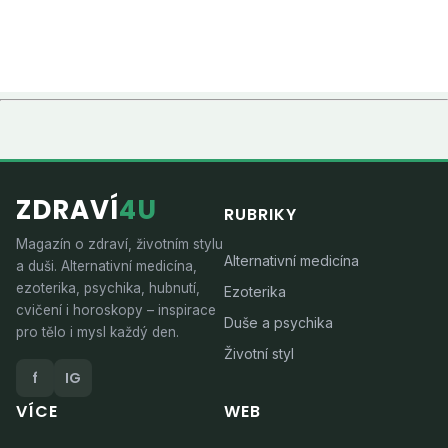
ZDRAVÍ
4U
RUBRIKY
Magazín o zdraví, životním stylu
Alternativní medicína
a duši. Alternativní medicína,
ezoterika, psychika, hubnutí,
Ezoterika
cvičení i horoskopy – inspirace
Duše a psychika
pro tělo i mysl každý den.
Životní styl
f
IG
VÍCE
WEB