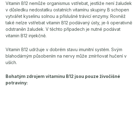
Vitamin B12 nemůže organismus vstřebat, jestliže není žaludek
v důsledku nedostatku ostatních vitamínu skupiny B schopen
vytvářet kyselinu solnou a příslušné trávicí enzymy. Rovněž
také nelze vstřebat vitamin B12 podávaný ústy, je-li operativně
odstraněn žaludek. V těchto případech je nutné podávat
vitamin B12 injekčně.
Vitamin B12 udržuje v dobrém stavu imunitní systém. Svým
blahodárným působením na nervy může zmírňovat hučení v
uších.
Bohatým zdrojem vitaminu B12 jsou pouze živočišné
potraviny: