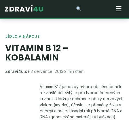
ZDRAVÍ
4U
☰
JÍDLO A NÁPOJE
VITAMIN B 12 –
KOBALAMIN
Zdravi4u.cz
·
3 července, 2013
·
2 min čtení
Vitamin B12 je nezbytný pro obměnu buněk
a zvláště důležitý je pro tvorbu červených
krvinek. Udržuje ochranné obaly nervových
vláken (myelin), účastní se přeměny živin v
energii a hraje zásadní roli při tvorbě DNA a
RNA (genetického materiálu v buňkách).