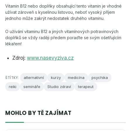
Vitamin B12 nebo doplňky obsahující tento vitamin je vhodné
užívat zároveň s kyselinou listovou, neboť vysoký příjem
jednoho může zakrýt nedostatek druhého vitaminu.
O užívání vitaminu B12 a jiných vitamínových potravinových
doplňků se vždy raději předem poraďte se svým ošetřujícím
lékařem!
Zdroj:
www.nasevyziva.cz
ŠTÍTKY:
alternativní
kurzy
medicína
psychika
reiki
semináře
Studio zdraví
terapeut
MOHLO BY TĚ ZAJÍMAT