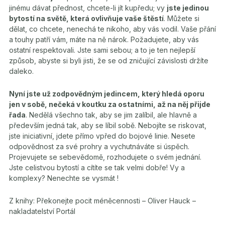
jinému dávat přednost, chcete-li jít kupředu; vy
jste jedinou
bytostí na světě, která ovlivňuje vaše štěstí
. Můžete si
dělat, co chcete, nenechá te nikoho, aby vás vodil. Vaše přání
a touhy patří vám, máte na ně nárok. Požadujete, aby vás
ostatní respektovali. Jste sami sebou; a to je ten nejlepší
způsob, abyste si byli jisti, že se od zničující závislosti držíte
daleko.
Nyní jste už zodpovědným jedincem, který hledá oporu
jen v sobě, nečeká v koutku za ostatními, až na něj přijde
řada
. Nedělá všechno tak, aby se jim zalíbil, ale hlavně a
především jedná tak, aby se líbil sobě. Nebojíte se riskovat,
jste iniciativní, jdete přímo vpřed do bojové linie. Nesete
odpovědnost za své prohry a vychutnáváte si úspěch.
Projevujete se sebevědomě, rozhodujete o svém jednání.
Jste celistvou bytostí a cítíte se tak velmi dobře! Vy a
komplexy? Nenechte se vysmát !
Z knihy: Překonejte pocit méněcennosti – Oliver Hauck –
nakladatelství Portál