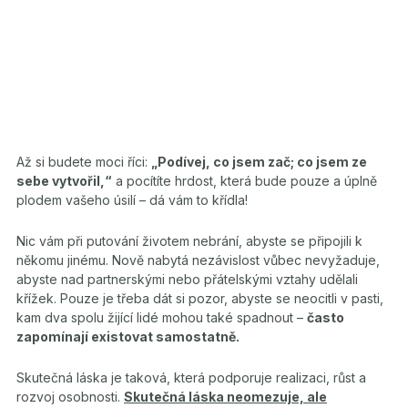
Až si budete moci říci:
„Podívej, co jsem zač; co jsem ze
sebe vytvořil,“
a pocítíte hrdost, která bude pouze a úplně
plodem vašeho úsilí – dá vám to křídla!
Nic vám při putování životem nebrání, abyste se připojili k
někomu jinému. Nově nabytá nezávislost vůbec nevyžaduje,
abyste nad partnerskými nebo přátelskými vztahy udělali
křížek. Pouze je třeba dát si pozor, abyste se neocitli v pasti,
kam dva spolu žijící lidé mohou také spadnout –
často
zapomínají existovat samostatně.
Skutečná láska je taková, která podporuje realizaci, růst a
rozvoj osobnosti.
Skutečná láska neomezuje, ale