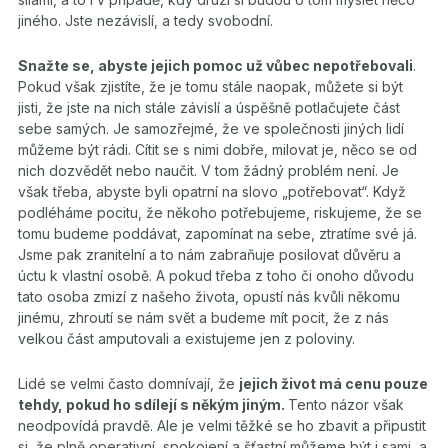
jiného. Jste nezávislí, a tedy svobodní.
Snažte se, abyste jejich pomoc už vůbec nepotřebovali
.
Pokud však zjistíte, že je tomu stále naopak, můžete si být
jisti, že jste na nich stále závislí a úspěšně potlačujete část
sebe samých. Je samozřejmé, že ve společnosti jiných lidí
můžeme být rádi. Cítit se s nimi dobře, milovat je, něco se od
nich dozvědět nebo naučit. V tom žádný problém není. Je
však třeba, abyste byli opatrní na slovo „potřebovat“. Když
podléháme pocitu, že někoho potřebujeme, riskujeme, že se
tomu budeme poddávat, zapomínat na sebe, ztratíme své já.
Jsme pak zranitelní a to nám zabraňuje posilovat důvěru a
úctu k vlastní osobě. A pokud třeba z toho či onoho důvodu
tato osoba zmizí z našeho života, opustí nás kvůli někomu
jinému, zhroutí se nám svět a budeme mít pocit, že z nás
velkou část amputovali a existujeme jen z poloviny.
Lidé se velmi často domnívají, že
jejich život má cenu pouze
tehdy, pokud ho sdílejí s někým jiným.
Tento názor však
neodpovídá pravdě. Ale je velmi těžké se ho zbavit a připustit
si, že plně operativní, spokojení a šťastní můžeme být i sami, a