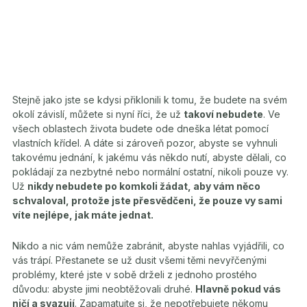
Stejně jako jste se kdysi přiklonili k tomu, že budete na svém
okolí závislí, můžete si nyní říci, že už
takoví nebudete
. Ve
všech oblastech života budete ode dneška létat pomocí
vlastních křídel. A dáte si zároveň pozor, abyste se vyhnuli
takovému jednání, k jakému vás někdo nutí, abyste dělali, co
pokládají za nezbytné nebo normální ostatní, nikoli pouze vy.
Už
nikdy nebudete po komkoli žádat, aby vám něco
schvaloval, protože jste přesvědčeni, že pouze vy sami
víte nejlépe, jak máte jednat.
Nikdo a nic vám nemůže zabránit, abyste nahlas vyjádřili, co
vás trápí
. Přestanete se už dusit všemi těmi nevyřčenými
problémy, které jste v sobě drželi z jednoho prostého
důvodu: abyste jimi neobtěžovali druhé.
Hlavně pokud vás
ničí a svazují
. Zapamatujte si, že nepotřebujete někomu