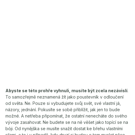
Abyste se této prohře vyhnuli, musíte být zcela nezávislí
.
To samozřejmě neznamená žít jako poustevník v odloučení
od světa. Ne. Pouze si vybudujete svůj svět, své vlastní já,
názory, jednání. Pokusíte se sobě přiblížit, jak jen to bude
možné. A netřeba připomínat, že ostatní nenecháte do svého
vývoje zasahovat. Ne budete se na ně věšet jako topící se na
bóji. Od nynějška se musíte snažit dostat ke břehu vlastními
silami, a to i v případě, kdy druzí si budou o tom myslet něco