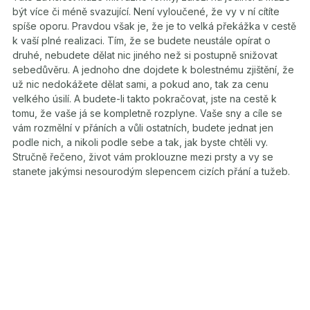
být více či méně svazující. Není vyloučené, že vy v ní cítíte
spíše oporu. Pravdou však je, že je to velká překážka v cestě
k vaší plné realizaci. Tím, že se budete neustále opírat o
druhé, nebudete dělat nic jiného než si postupně snižovat
sebedůvěru. A jednoho dne dojdete k bolestnému zjištění, že
už nic nedokážete dělat sami, a pokud ano, tak za cenu
velkého úsilí. A budete-li takto pokračovat, jste na cestě k
tomu, že vaše já se kompletně rozplyne. Vaše sny a cíle se
vám rozmělní v přáních a vůli ostatních, budete jednat jen
podle nich, a nikoli podle sebe a tak, jak byste chtěli vy.
Stručně řečeno, život vám proklouzne mezi prsty a vy se
stanete jakýmsi nesourodým slepencem cizích přání a tužeb.