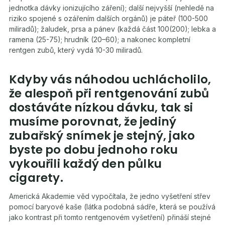
jednotka dávky ionizujícího záření); další nejvyšší (nehledě na
riziko spojené s ozářením dalších orgánů) je páteř (100-500
miliradů); žaludek, prsa a pánev (každá část 100(200); lebka a
ramena (25-75); hrudník (20–60); a nakonec kompletní
rentgen zubů, který vydá 10-30 miliradů.
Kdyby vás náhodou uchlácholilo,
že alespoň při rentgenování zubů
dostáváte nízkou dávku, tak si
musíme porovnat, že jediný
zubařský snímek je stejný, jako
byste po dobu jednoho roku
vykouřili každý den půlku
cigarety.
Americká Akademie věd vypočítala, že jedno vyšetření střev
pomocí baryové kaše (látka podobná sádře, která se používá
jako kontrast při tomto rentgenovém vyšetření) přináší stejné