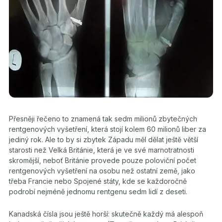
Přesněji řečeno to znamená tak sedm milionů zbytečných
rentgenových vyšetření, která stojí kolem 60 milionů liber za
jediný rok. Ale to by si zbytek Západu měl dělat ještě větší
starosti než Velká Británie, která je ve své marnotratnosti
skromější, neboť Británie provede pouze poloviční počet
rentgenových vyšetření na osobu než ostatní země, jako
třeba Francie nebo Spojené státy, kde se každoročně
podrobí nejméně jednomu rentgenu sedm lidí z deseti.
Kanadská čísla jsou ještě horší: skutečně každý má alespoň