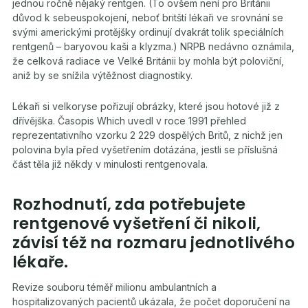
jednou ročně nějaký rentgen. (To ovšem není pro Británii
důvod k sebeuspokojení, neboť britští lékaři ve srovnání se
svými americkými protějšky ordinují dvakrát tolik speciálních
rentgenů – baryovou kaši a klyzma.) NRPB nedávno oznámila,
že celková radiace ve Velké Británii by mohla být poloviční,
aniž by se snížila výtěžnost diagnostiky.
Lékaři si velkoryse pořizují obrázky, které jsou hotové již z
dřívějška. Časopis Which uvedl v roce 1991 přehled
reprezentativního vzorku 2 229 dospělých Britů, z nichž jen
polovina byla před vyšetřením dotázána, jestli se příslušná
část těla již někdy v minulosti rentgenovala.
Rozhodnutí, zda potřebujete
rentgenové vyšetření či nikoli,
závisí též na rozmaru jednotlivého
lékaře.
Revize souboru téměř milionu ambulantních a
hospitalizovaných pacientů ukázala, že počet doporučení na