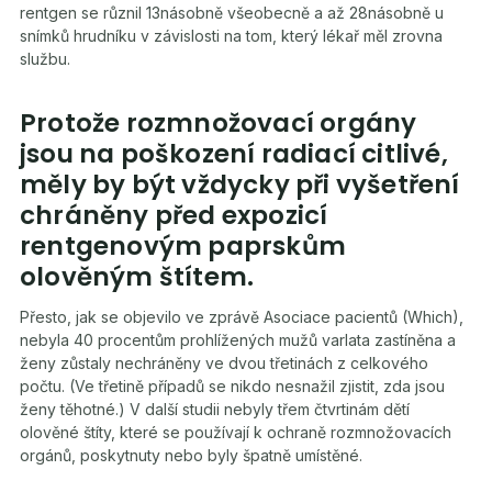
rentgen se různil 13násobně všeobecně a až 28násobně u
snímků hrudníku v závislosti na tom, který lékař měl zrovna
službu.
Protože rozmnožovací orgány
jsou na poškození radiací citlivé,
měly by být vždycky při vyšetření
chráněny před expozicí
rentgenovým paprskům
olověným štítem.
Přesto, jak se objevilo ve zprávě Asociace pacientů (Which),
nebyla 40 procentům prohlížených mužů varlata zastíněna a
ženy zůstaly nechráněny ve dvou třetinách z celkového
počtu. (Ve třetině případů se nikdo nesnažil zjistit, zda jsou
ženy těhotné.) V další studii nebyly třem čtvrtinám dětí
olověné štíty, které se používají k ochraně rozmnožovacích
orgánů, poskytnuty nebo byly špatně umístěné.