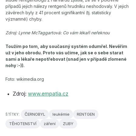
případů jejich nálezy rentgenů hrudníku neshodovaly. V jejich
závěrech byly z 41 procent signifikantní (tj. statisticky
významné) chyby.
Zdroj: Lynne McTaggartová: Co vám lékaři neřeknou
Toužím po tom, aby současný systém odumřel. Nevěřím
už v jeho obrodu. Proto vás učíme, jak se o sebe starat
sami a lékaře nepotřebovat (snad jen v případě zlomené
nohy :-)).
Foto: wikimedia.org
Zdroj:
www.empatia.cz
ŠTÍTKY:
ČERNOBYL
leukémie
RENTGEN
TĚHOTENSTVÍ
záření
ZUBY