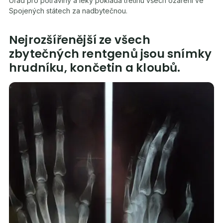
Úřad pro potraviny a léky pokládá třetinu všech ozáření ve
Spojených státech za nadbytečnou.
Nejrozšířenější ze všech
zbytečných rentgenů jsou snímky
hrudníku, končetin a kloubů.