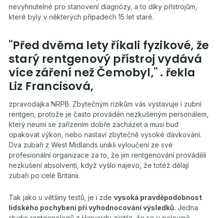
nevyhnutelné pro stanovení diagnózy, a to díky přístrojům,
které byly v některých případech 15 let staré.
"Před dvěma lety říkali fyzikové, že
starý rentgenový přístroj vydává
více záření než Čemobyl," . řekla
Liz Francisová,
zpravodajka NRPB. Zbytečným rizikům vás vystavuje i zubní
rentgen, protože je často prováděn nezkušeným personálem,
který neumí se zařízením dobře zacházet a musí buď
opakovat výkon, nebo nastaví zbytečně vysoké dávkování.
Dva zubaři z West Midlands unikli vyloučení ze své
profesionální organizace za to, že jim rentgenování prováděli
nezkušení absolventi, když vyšlo najevo, že totéž dělají
zubaři po celé Británii.
Tak jako u většiny testů, je i zde
vysoká pravděpodobnost
lidského pochybení při vyhodnocování výsledků.
Jedna
studie rentgenologů z Harvardu zjistila, že se v polovině