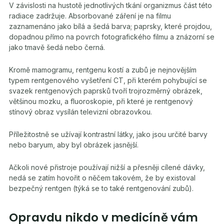
V závislosti na hustotě jednotlivých tkání organizmus část této
radiace zadržuje. Absorbované záření je na filmu
zaznamenáno jako bílá a šedá barva; paprsky, které projdou,
dopadnou přímo na povrch fotografického filmu a znázorní se
jako tmavě šedá nebo černá.
Kromě mamogramu, rentgenu kostí a zubů je nejnovějším
typem rentgenového vyšetření CT, při kterém pohybující se
svazek rentgenových paprsků tvoří trojrozměrný obrázek,
většinou mozku, a fluoroskopie, při které je rentgenový
stínový obraz vysílán televizní obrazovkou.
Příležitostně se užívají kontrastní látky, jako jsou určité barvy
nebo baryum, aby byl obrázek jasnější.
Ačkoli nové přistroje používají nižší a přesněji cílené dávky,
nedá se zatím hovořit o něčem takovém, že by existoval
bezpečný rentgen (týká se to také rentgenování zubů).
Opravdu nikdo v medicíně vám