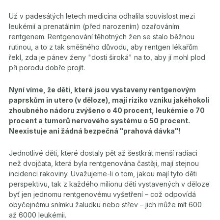
Už v padesátých letech medicína odhalila souvislost mezi
leukémií a prenatálním (před narozením) ozařováním
rentgenem. Rentgenování těhotných žen se stalo běžnou
rutinou, a to z tak směšného důvodu, aby rentgen lékařům
řekl, zda je pánev ženy "dosti široká" na to, aby jí mohl plod
při porodu dobře projít.
Nyní víme, že děti, které jsou vystaveny rentgenovým
paprskům in utero (v děloze), mají riziko vzniku jakéhokoli
zhoubného nádoru zvýšeno o 40 procent, leukémie o 70
procent a tumorů nervového systému o 50 procent.
Neexistuje ani žádná bezpečná "prahová dávka"!
Jednotlivé děti, které dostaly pět až šestkrát menší radiaci
než dvojčata, která byla rentgenována častěji, mají stejnou
incidenci rakoviny. Uvažujeme-Ii o tom, jakou mají tyto děti
perspektivu, tak z každého milionu dětí vystavených v děloze
byť jen jednomu rentgenovému vyšetření – což odpovídá
obyčejnému snímku žaludku nebo střev – jich může mít 600
až 6000 leukémii.