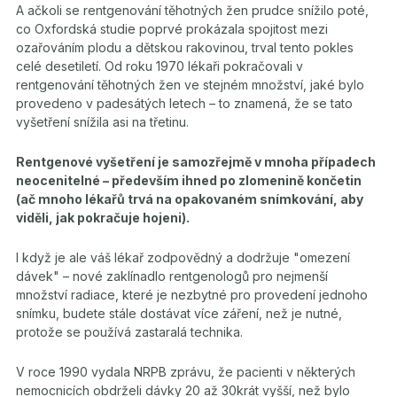
A ačkoli se rentgenování těhotných žen prudce snížilo poté,
co Oxfordská studie poprvé prokázala spojitost mezi
ozařováním plodu a dětskou rakovinou, trval tento pokles
celé desetiletí. Od roku 1970 lékaři pokračovali v
rentgenování těhotných žen ve stejném množství, jaké bylo
provedeno v padesátých letech – to znamená, že se tato
vyšetření snížila asi na třetinu.
Rentgenové vyšetření je samozřejmě v mnoha případech
neocenitelné – především ihned po zlomenině končetin
(ač mnoho lékařů trvá na opakovaném snímkování, aby
viděli, jak pokračuje hojeni).
I když je ale váš lékař zodpovědný a dodržuje "omezení
dávek" – nové zaklínadlo rentgenologů pro nejmenší
množství radiace, které je nezbytné pro provedení jednoho
snímku, budete stále dostávat více záření, než je nutné,
protože se používá zastaralá technika.
V roce 1990 vydala NRPB zprávu, že pacienti v některých
nemocnicích obdrželi dávky 20 až 30krát vyšší, než bylo