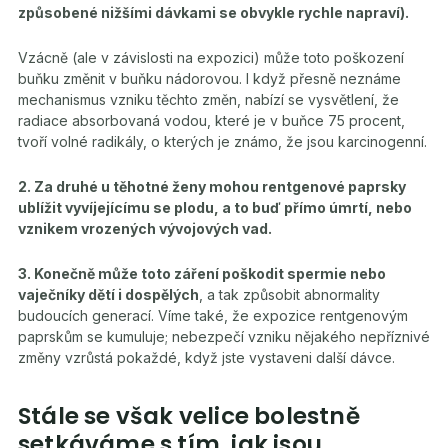
způsobené nižšími dávkami se obvykle rychle napraví).
Vzácně (ale v závislosti na expozici) může toto poškození
buňku změnit v buňku nádorovou. I když přesně neznáme
mechanismus vzniku těchto změn, nabízí se vysvětlení, že
radiace absorbovaná vodou, které je v buňce 75 procent,
tvoří volné radikály, o kterých je známo, že jsou karcinogenní.
2. Za druhé u těhotné ženy mohou rentgenové paprsky
ublížit vyvíjejícímu se plodu, a to buď přímo úmrtí, nebo
vznikem vrozených vývojových vad.
3. Konečně může toto záření poškodit spermie nebo
vaječníky dětí i dospělých
, a tak způsobit abnormality
budoucích generací. Víme také, že expozice rentgenovým
paprskům se kumuluje; nebezpečí vzniku nějakého nepříznivé
změny vzrůstá pokaždé, když jste vystaveni další dávce.
Stále se však velice bolestně
setkáváme s tím, jak jsou