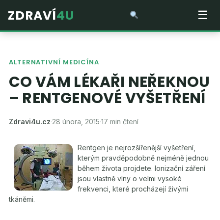
ZDRAVÍ
4U
☰
ALTERNATIVNÍ MEDICÍNA
CO VÁM LÉKAŘI NEŘEKNOU
– RENTGENOVÉ VYŠETŘENÍ
Zdravi4u.cz
·
28 února, 2015
·
17 min čtení
Rentgen je nejrozšířenější vyšetření,
kterým pravděpodobně nejméně jednou
během života projdete. Ionizační záření
jsou vlastně vlny o velmi vysoké
frekvenci, které procházejí živými
tkáněmi.