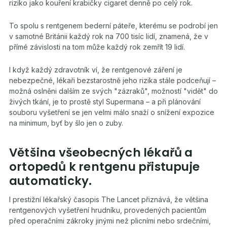
riziko jako kouření krabičky cigaret denně po celý rok.
To spolu s rentgenem bederní páteře, kterému se podrobí jen
v samotné Británii každý rok na 700 tisíc lidí, znamená, že v
přímé závislosti na tom může každý rok zemřít 19 lidí.
I když každý zdravotník ví, že rentgenové záření je
nebezpečné, lékaři bezstarostně jeho rizika stále podceňují –
možná oslněni dalším ze svých "zázraků", možností "vidět" do
živých tkání, je to prostě styl Supermana – a při plánování
souboru vyšetření se jen velmi málo snaží o snížení expozice
na minimum, byť by šlo jen o zuby.
Většina všeobecných lékařů a
ortopedů k rentgenu přistupuje
automaticky.
I prestižní lékařský časopis The Lancet přiznává, že většina
rentgenových vyšetření hrudníku, provedených pacientům
před operačními zákroky jinými než plicními nebo srdečními,