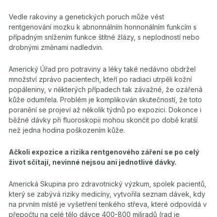
Vedle rakoviny a genetických poruch může vést
rentgenování mozku k abnonnálním honnonálním funkcím s
případným snížením funkce štítné žlázy, s neplodností nebo
drobnými změnami nadledvin.
Americký Úřad pro potraviny a léky také nedávno obdržel
množství zprávo pacientech, kteří po radiaci utrpěli kožní
popáleniny, v některých případech tak závažné, že ozářená
kůže odumřela. Problém je komplikován skutečností, že toto
poranění se projeví až několik týdnů po expozici. Dokonce i
běžné dávky při fluoroskopii mohou skončit po době kratší
než jedna hodina poškozením kůže.
Ačkoli expozice a rizika rentgenového záření se po celý
život sčítají, nevinné nejsou ani jednotlivé dávky.
Americká Skupina pro zdravotnický výzkum, spolek pacientů,
který se zabývá riziky medicíny, vytvořila seznam dávek, kdy
na prvním místě je vyšetření tenkého střeva, které odpovídá v
přepočtu na celé tělo dávce 400-800 miliradů (rad je