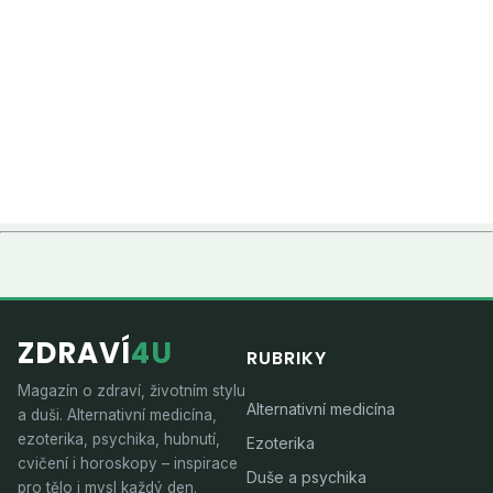
ZDRAVÍ
4U
RUBRIKY
Magazín o zdraví, životním stylu
Alternativní medicína
a duši. Alternativní medicína,
ezoterika, psychika, hubnutí,
Ezoterika
cvičení i horoskopy – inspirace
Duše a psychika
pro tělo i mysl každý den.