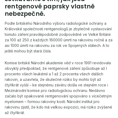
rentgenové paprsky vlastně
nebezpečné.
Podle britského Národního výboru radiologické ochrany a
Královské společnosti rentgenologů je zbytečné vystavování
tomuto záření pravděpodobně zodpovědné ve Velké Británii
za 100 až 250 z každých 160000 úmrtí na rakovinu ročně a za
asi 1000 úmrtí na rakovinu za rok ve Spojených státech. A to
ještě mohou být stará čísla.
Komise britské Národní akademie věd v roce 1991 revidovala
obvyklý předpoklad, že rentgenové záření způsobuje až I
procento všech leukémií a 1 až 2 procenta všech dalších
rakovin, a uzavřela, že skutečné riziko by mohlo být až
čtyřikrát vyšší – ke stejnému závěru došla ve stejném roce i
Mezinárodní komise pro radiologickou ochranu. Nedávno
začalo být opakované rentgenování spojováno s vícečetným
myelomem – formou rakoviny kostí. Národní institut pro
rakovinu zjistil, že kdo má velkou expozici, má riziko zvýšené
až čtyřikrát.