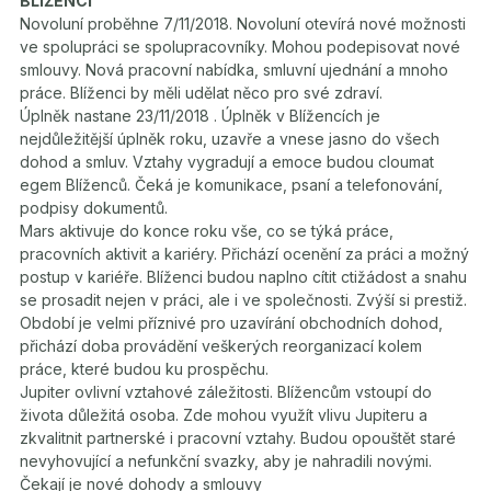
BLÍŽENCI
Novoluní proběhne 7/11/2018. Novoluní otevírá nové možnosti
ve spolupráci se spolupracovníky. Mohou podepisovat nové
smlouvy. Nová pracovní nabídka, smluvní ujednání a mnoho
práce. Blíženci by měli udělat něco pro své zdraví.
Úplněk nastane 23/11/2018 . Úplněk v Blížencích je
nejdůležitější úplněk roku, uzavře a vnese jasno do všech
dohod a smluv. Vztahy vygradují a emoce budou cloumat
egem Blíženců. Čeká je komunikace, psaní a telefonování,
podpisy dokumentů.
Mars aktivuje do konce roku vše, co se týká práce,
pracovních aktivit a kariéry. Přichází ocenění za práci a možný
postup v kariéře. Blíženci budou naplno cítit ctižádost a snahu
se prosadit nejen v práci, ale i ve společnosti. Zvýší si prestiž.
Období je velmi příznivé pro uzavírání obchodních dohod,
přichází doba provádění veškerých reorganizací kolem
práce, které budou ku prospěchu.
Jupiter ovlivní vztahové záležitosti. Blížencům vstoupí do
života důležitá osoba. Zde mohou využít vlivu Jupiteru a
zkvalitnit partnerské i pracovní vztahy. Budou opouštět staré
nevyhovující a nefunkční svazky, aby je nahradili novými.
Čekají je nové dohody a smlouvy