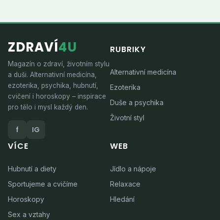
ZDRAVÍ
4U
RUBRIKY
Magazín o zdraví, životním stylu
Alternativní medicína
a duši. Alternativní medicína,
ezoterika, psychika, hubnutí,
Ezoterika
cvičení i horoskopy – inspirace
Duše a psychika
pro tělo i mysl každý den.
Životní styl
f
IG
VÍCE
WEB
Hubnutí a diety
Jídlo a nápoje
Sportujeme a cvičíme
Relaxace
Horoskopy
Hledání
Sex a vztahy