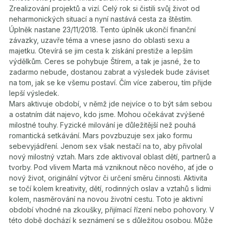
Zrealizování projektů a vizí. Celý rok si čistili svůj život od
neharmonických situací a nyní nastává cesta za štěstím.
Úplněk nastane 23/11/2018. Tento úplněk ukončí finanční
závazky, uzavře téma a vnese jasno do oblasti sexu a
majetku. Otevírá se jim cesta k získání prestiže a lepším
výdělkům. Ceres se pohybuje Štírem, a tak je jasné, že to
zadarmo nebude, dostanou zabrat a výsledek bude záviset
na tom, jak se ke všemu postaví. Čím více zaberou, tím přijde
lepší výsledek.
Mars aktivuje období, v němž jde nejvíce o to být sám sebou
a ostatním dát najevo, kdo jsme. Mohou očekávat zvýšené
milostné touhy. Fyzické milování je důležitější než pouhá
romantická setkávání. Mars povzbuzuje sex jako formu
sebevyjádření. Jenom sex však nestačí na to, aby přivolal
nový milostný vztah. Mars zde aktivoval oblast dětí, partnerů a
tvorby. Pod vlivem Marta má vzniknout něco nového, ať jde o
nový život, originální výtvor či určení směru činnosti. Aktivita
se točí kolem kreativity, dětí, rodinných oslav a vztahů s lidmi
kolem, nasměrování na novou životní cestu. Toto je aktivní
období vhodné na zkoušky, přijímací řízení nebo pohovory. V
této době dochází k seznámení se s důležitou osobou. Může