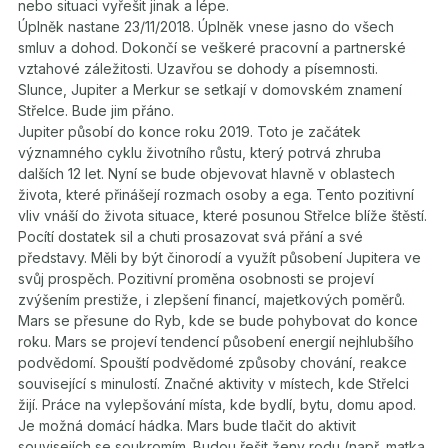
nebo situaci vyřešit jinak a lépe.
Úplněk nastane 23/11/2018. Úplněk vnese jasno do všech
smluv a dohod. Dokončí se veškeré pracovní a partnerské
vztahové záležitosti. Uzavřou se dohody a písemnosti.
Slunce, Jupiter a Merkur se setkají v domovském znamení
Střelce. Bude jim přáno.
Jupiter působí do konce roku 2019. Toto je začátek
významného cyklu životního růstu, který potrvá zhruba
dalších 12 let. Nyní se bude objevovat hlavně v oblastech
života, které přinášejí rozmach osoby a ega. Tento pozitivní
vliv vnáší do života situace, které posunou Střelce blíže štěstí.
Pocítí dostatek sil a chuti prosazovat svá přání a své
představy. Měli by být činorodí a využít působení Jupitera ve
svůj prospěch. Pozitivní proměna osobnosti se projeví
zvýšením prestiže, i zlepšení financí, majetkových poměrů.
Mars se přesune do Ryb, kde se bude pohybovat do konce
roku. Mars se projeví tendencí působení energií nejhlubšího
podvědomí. Spouští podvědomé způsoby chování, reakce
související s minulostí. Značné aktivity v místech, kde Střelci
žijí. Práce na vylepšování místa, kde bydlí, bytu, domu apod.
Je možná domácí hádka. Mars bude tlačit do aktivit
souvisejích se soukromím. Budou řešit ženy rodu (např. matka,