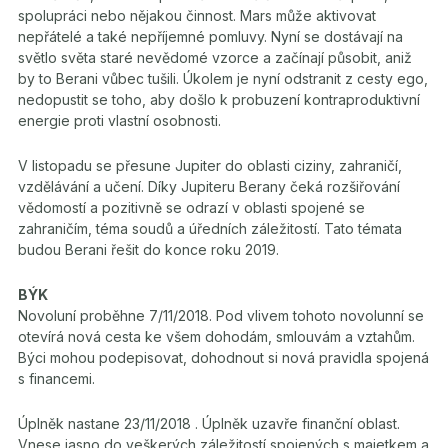
spolupráci nebo nějakou činnost. Mars může aktivovat
nepřátelé a také nepříjemné pomluvy. Nyní se dostávají na
světlo světa staré nevědomé vzorce a začínají působit, aniž
by to Berani vůbec tušili. Úkolem je nyní odstranit z cesty ego,
nedopustit se toho, aby došlo k probuzení kontraproduktivní
energie proti vlastní osobnosti.
V listopadu se přesune Jupiter do oblasti ciziny, zahraničí,
vzdělávání a učení. Díky Jupiteru Berany čeká rozšiřování
vědomostí a pozitivně se odrazí v oblasti spojené se
zahraničím, téma soudů a úředních záležitostí. Tato témata
budou Berani řešit do konce roku 2019.
BÝK
Novoluní proběhne 7/11/2018. Pod vlivem tohoto novolunní se
otevírá nová cesta ke všem dohodám, smlouvám a vztahům.
Býci mohou podepisovat, dohodnout si nová pravidla spojená
s financemi.
Úplněk nastane 23/11/2018 . Úplněk uzavře finanční oblast.
Vnese jasno do veškerých záležitostí spojených s majetkem a