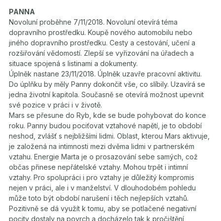
PANNA
Novoluní proběhne 7/11/2018. Novoluní otevírá téma
dopravního prostředku. Koupě nového automobilu nebo
jiného dopravního prostředku. Cesty a cestování, učení a
rozšiřování vědomostí. Zlepší se vyřizování na úřadech a
situace spojená s listinami a dokumenty.
Úplněk nastane 23/11/2018. Úplněk uzavře pracovní aktivitu.
Do úplňku by měly Panny dokončit vše, co slíbily. Uzavírá se
jedna životní kapitola. Současně se otevírá možnost upevnit
své pozice v práci i v životě.
Mars se přesune do Ryb, kde se bude pohybovat do konce
roku. Panny budou pociťovat vztahové napětí, je to období
neshod, zvlášť s nejbližšími lidmi. Oblast, kterou Mars aktivuje,
je založená na intimnosti mezi dvěma lidmi v partnerském
vztahu. Energie Marta je o prosazování sebe samých, což
občas přinese nepřátelské vztahy. Mohou trpět i intimní
vztahy. Pro spolupráci i pro vztahy je důležitý kompromis
nejen v práci, ale i v manželství. V dlouhodobém pohledu
může toto být období narušení i těch nejlepších vztahů.
Pozitivně se dá využít k tomu, aby se potlačené negativní
pocity dostaly na povrch a docházelo tak k pročištění