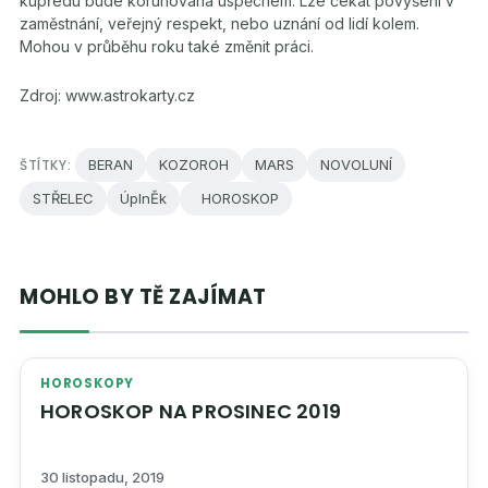
kupředu bude korunována úspěchem. Lze čekat povýšení v
zaměstnání, veřejný respekt, nebo uznání od lidí kolem.
Mohou v průběhu roku také změnit práci.
Zdroj: www.astrokarty.cz
ŠTÍTKY:
BERAN
KOZOROH
MARS
NOVOLUNÍ
STŘELEC
ÚplnĚk
HOROSKOP
MOHLO BY TĚ ZAJÍMAT
HOROSKOPY
HOROSKOP NA PROSINEC 2019
30 listopadu, 2019