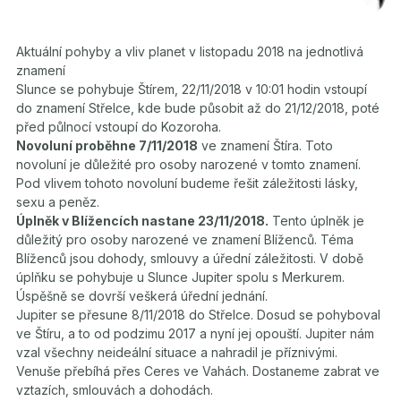
Aktuální pohyby a vliv planet v listopadu 2018 na jednotlivá
znamení
Slunce se pohybuje Štírem, 22/11/2018 v 10:01 hodin vstoupí
do znamení Střelce, kde bude působit až do 21/12/2018, poté
před půlnocí vstoupí do Kozoroha.
Novoluní proběhne 7/11/2018
ve znamení Štíra. Toto
novoluní je důležité pro osoby narozené v tomto znamení.
Pod vlivem tohoto novoluní budeme řešit záležitosti lásky,
sexu a peněz.
Úplněk v Blížencích nastane 23/11/2018.
Tento úplněk je
důležitý pro osoby narozené ve znamení Blíženců. Téma
Blíženců jsou dohody, smlouvy a úřední záležitosti. V době
úplňku se pohybuje u Slunce Jupiter spolu s Merkurem.
Úspěšně se dovrší veškerá úřední jednání.
Jupiter se přesune 8/11/2018 do Střelce. Dosud se pohyboval
ve Štíru, a to od podzimu 2017 a nyní jej opouští. Jupiter nám
vzal všechny neideální situace a nahradil je příznivými.
Venuše přebíhá přes Ceres ve Vahách. Dostaneme zabrat ve
vztazích, smlouvách a dohodách.