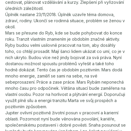
cestovat, plánovat vzdělávání a kurzy. Zlepšení při vyřizování
úředních záležitostí.
Úplněk nastane 23/11/2018. Úplněk uzavře téma domova,
zdraví, rodiny. Ukončí se rodinná situace, problém se ženou v
okolí.
Mars se přesune do Ryb, kde se bude pohybovat do konce
roku. Tranzit vlastním znamením je obdobím značné aktivity.
Ryby budou velmi usilovně pracovat na tom, aby dosáhly
toho, co chtějí prosadit. Mají šanci lidem ukázat co umí, co je v
nich ukryto. Budou více než jindy bojovat za svá práva. Nyní
dostanou možnost spoustu problémů vyřešit a také toho
hodně dokázat. Tento čas je obdobím pozitivním. Mars dodá
mnoho energie, zaměří se sami na sebe, na své
sebeprosazení. Práce a zase práce. Mars Rybám neponechá
mnoho času pro odpočinek. Většina situací bude zaměřena na
vlastní osobu. Pozor na horlivost a plýtvání energií. Doporučuji
využít plně sílu a energii tranzitu Marta ve svůj prospěch a
pozitivním způsobem.
Jupiter ovlivní pozitivně životní posun v pracovní a karierní
oblasti. Pozornost nyní bude věnována povolání, kariéře,
společenskému postavení i dobré pověsti. Snaha posunout se