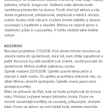
babička, tchýně, švagrová). Veškerá vaše aktivita bude
zaměřena především na domov. Pocítí chuť být aktivní a vše
doma organizovat, přestavovat, zlepšovat a měnit k obrazu
svému. Budou řešit vše pro zvýšení životní stability a situace
související s bydlením a obydlím. Mohou se objevit spory o
vlastnictví, půdu či o pozemky. V tomto období také řešíme
zdraví.
KOZOROH
Novoluní proběhne 7/11/2018. Pod vlivem tohoto novoluní se
otevírá cesta do společnosti, mezi lidi, kam chtějí zapadnout a
patřit. Kozorozi by měli navštívit své známé, využít pozvání do
společnosti. Mohou potkat zajímavou osobu.
Úplněk nastane 23/11/2018. Úplněk uzavře téma péče a
starosti o další osobu. Do úplňku je potřeba dokončit vše, co
slíbili. Mohou ukončit spolupráci. Úplněk vnese jasno mezi
spolupracovníky.
Mars se přesune do Ryb, kde se bude pohybovat do konce
roku. Přichází zvýšené tempo běžného života. Pozor na
možné závažnější konflikty se sousedy, příbuznými, druhými
lidmi. Pozor na sklony se nyní hádat kvůli vlastním názorům.