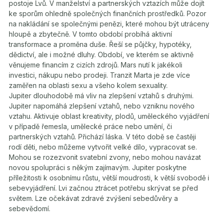
postoje Lvů. V manželství a partnerských vztazích může dojít
ke sporům ohledně společných finančních prostředků. Pozor
na nakládání se společnými penězi, které mohou být utráceny
hloupě a zbytečně. V tomto období probíhá aktivní
transformace a proměna duše. Řeší se půjčky, hypotéky,
dědictví, ale i možné dluhy. Období, ve kterém se aktivně
věnujeme financím z cizích zdrojů. Mars nutí k jakékoli
investici, nákupu nebo prodeji. Tranzit Marta je zde více
zaměřen na oblasti sexu a všeho kolem sexuality.
Jupiter dlouhodobě má vliv na zlepšení vztahů s druhými.
Jupiter napomáhá zlepšení vztahů, nebo vzniknu nového
vztahu. Aktivuje oblast kreativity, plodů, uměleckého vyjádření
v případě řemesla, umělecké práce nebo umění, či
partnerských vztahů. Přichází láska. V této době se častěji
rodí děti, nebo můžeme vytvořit velké dílo, vypracovat se.
Mohou se rozezvonit svatební zvony, nebo mohou navázat
novou spolupráci s někým zajímavým. Jupiter poskytne
příležitosti k osobnímu růstu, větší moudrosti, k větší svobodě i
sebevyjádření. Lvi začnou ztrácet potřebu skrývat se před
světem. Lze očekávat zdravé zvýšení sebedůvěry a
sebevědomí.