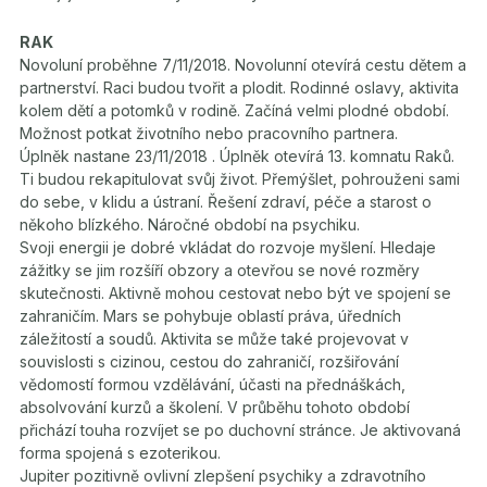
RAK
Novoluní proběhne 7/11/2018. Novolunní otevírá cestu dětem a
partnerství. Raci budou tvořit a plodit. Rodinné oslavy, aktivita
kolem dětí a potomků v rodině. Začíná velmi plodné období.
Možnost potkat životního nebo pracovního partnera.
Úplněk nastane 23/11/2018 . Úplněk otevírá 13. komnatu Raků.
Ti budou rekapitulovat svůj život. Přemýšlet, pohrouženi sami
do sebe, v klidu a ústraní. Řešení zdraví, péče a starost o
někoho blízkého. Náročné období na psychiku.
Svoji energii je dobré vkládat do rozvoje myšlení. Hledaje
zážitky se jim rozšíří obzory a otevřou se nové rozměry
skutečnosti. Aktivně mohou cestovat nebo být ve spojení se
zahraničím. Mars se pohybuje oblastí práva, úředních
záležitostí a soudů. Aktivita se může také projevovat v
souvislosti s cizinou, cestou do zahraničí, rozšiřování
vědomostí formou vzdělávání, účasti na přednáškách,
absolvování kurzů a školení. V průběhu tohoto období
přichází touha rozvíjet se po duchovní stránce. Je aktivovaná
forma spojená s ezoterikou.
Jupiter pozitivně ovlivní zlepšení psychiky a zdravotního