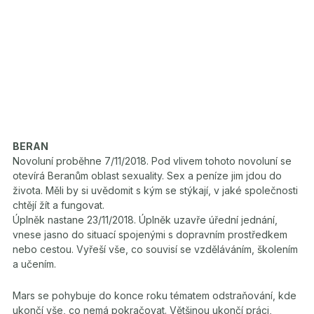
BERAN
Novoluní proběhne 7/11/2018. Pod vlivem tohoto novoluní se
otevírá Beranům oblast sexuality. Sex a peníze jim jdou do
života. Měli by si uvědomit s kým se stýkají, v jaké společnosti
chtějí žít a fungovat.
Úplněk nastane 23/11/2018. Úplněk uzavře úřední jednání,
vnese jasno do situací spojenými s dopravním prostředkem
nebo cestou. Vyřeší vše, co souvisí se vzděláváním, školením
a učením.
Mars se pohybuje do konce roku tématem odstraňování, kde
ukončí vše, co nemá pokračovat. Většinou ukončí práci,