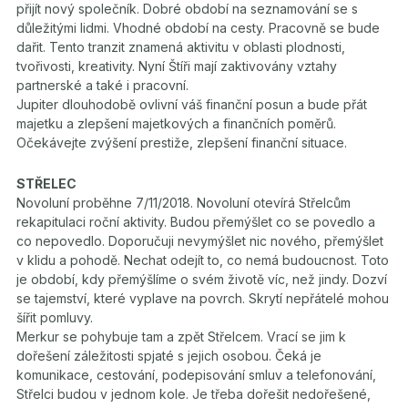
přijít nový společník. Dobré období na seznamování se s
důležitými lidmi. Vhodné období na cesty. Pracovně se bude
dařit. Tento tranzit znamená aktivitu v oblasti plodnosti,
tvořivosti, kreativity. Nyní Štíři mají zaktivovány vztahy
partnerské a také i pracovní.
Jupiter dlouhodobě ovlivní váš finanční posun a bude přát
majetku a zlepšení majetkových a finančních poměrů.
Očekávejte zvýšení prestiže, zlepšení finanční situace.
STŘELEC
Novoluní proběhne 7/11/2018. Novoluní otevírá Střelcům
rekapitulaci roční aktivity. Budou přemýšlet co se povedlo a
co nepovedlo. Doporučuji nevymýšlet nic nového, přemýšlet
v klidu a pohodě. Nechat odejít to, co nemá budoucnost. Toto
je období, kdy přemýšlíme o svém životě víc, než jindy. Dozví
se tajemství, které vyplave na povrch. Skrytí nepřátelé mohou
šířit pomluvy.
Merkur se pohybuje tam a zpět Střelcem. Vrací se jim k
dořešení záležitosti spjaté s jejich osobou. Čeká je
komunikace, cestování, podepisování smluv a telefonování,
Střelci budou v jednom kole. Je třeba dořešit nedořešené,