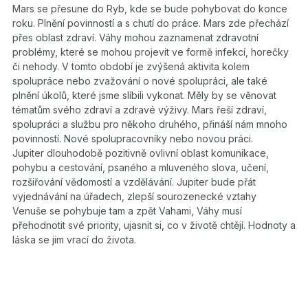
Mars se přesune do Ryb, kde se bude pohybovat do konce
roku. Plnění povinností a s chutí do práce. Mars zde přechází
přes oblast zdraví. Váhy mohou zaznamenat zdravotní
problémy, které se mohou projevit ve formě infekcí, horečky
či nehody. V tomto období je zvýšená aktivita kolem
spolupráce nebo zvažování o nové spolupráci, ale také
plnění úkolů, které jsme slíbili vykonat. Měly by se věnovat
tématům svého zdraví a zdravé výživy. Mars řeší zdraví,
spolupráci a službu pro někoho druhého, přináší nám mnoho
povinností. Nové spolupracovníky nebo novou práci.
Jupiter dlouhodobě pozitivně ovlivní oblast komunikace,
pohybu a cestování, psaného a mluveného slova, učení,
rozšiřování vědomostí a vzdělávání. Jupiter bude přát
vyjednávání na úřadech, zlepší sourozenecké vztahy
Venuše se pohybuje tam a zpět Vahami, Váhy musí
přehodnotit své priority, ujasnit si, co v životě chtějí. Hodnoty a
láska se jim vrací do života.