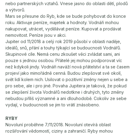
nebo partnerských vztahů. Vnese jasno do oblasti dětí, plodů
a výtvorů.
Mars se přesune do Ryb, kde se bude pohybovat do konce
roku. Aktivuje peníze, majetek a hodnoty. Vodnáři mohou
nakupovat, utrácet, vydělávat peníze. Kupovat a prodávat
nemovitost. Peníze jsou v akci.
Jupiter od 11/2018 a celý rok 2019 působí v oblasti naděje,
ideálů, snů, přání a touhy týkající se budoucnosti Vodnářů.
Skupinové cíle. Nemá cenu zkoušet věci zvládat sami, ani
pouze s jednou osobou. Přátelé jej mohou podporovat víc
než kdykoli jindy. Vodnáři naváží nová přátelství a ta se časem
projeví jako mimořádně cenná. Budou zlepšovat své okolí,
svět lidí kolem nich. Usilovat o pozitivní změny nejen u sebe a
pro sebe, ale i pro jiné. Povaha Jupitera je taková, že pokud
se zlepšení života Vodnářů nedotkne i druhých, tyto změny
nebudou příliš významné a ani dlouhodobě. Cokoliv ze sebe
vydají, v budoucnosti se jim to vrátí znásobeno.
RYBY
Novoluní proběhne 7/11/2018. Novoluní otevírá oblast
rozšiřování vědomostí, ciziny a zahraničí. Ryby mohou