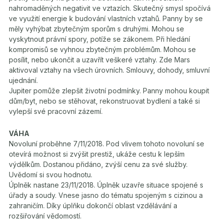
nahromaděných negativit ve vztazích. Skutečný smysl spočívá
ve využití energie k budování vlastních vztahů. Panny by se
měly vyhýbat zbytečným sporům s druhými. Mohou se
vyskytnout právní spory, potíže se zákonem. Při hledání
kompromisů se vyhnou zbytečným problémům. Mohou se
posílit, nebo ukončit a uzavřít veškeré vztahy. Zde Mars
aktivoval vztahy na všech úrovních. Smlouvy, dohody, smluvní
ujednání.
Jupiter pomůže zlepšit životní podmínky. Panny mohou koupit
dům/byt, nebo se stěhovat, rekonstruovat bydlení a také si
vylepší své pracovní zázemí.
VÁHA
Novoluní proběhne 7/11/2018. Pod vlivem tohoto novoluní se
otevírá možnost si zvýšit prestiž, ukáže cestu k lepším
výdělkům. Dostanou přidáno, zvýší cenu za své služby.
Uvědomí si svou hodnotu.
Úplněk nastane 23/11/2018. Úplněk uzavře situace spojené s
úřady a soudy. Vnese jasno do tématu spojeným s cizinou a
zahraničím. Díky úplňku dokončí oblast vzdělávání a
rozšiřování vědomostí.