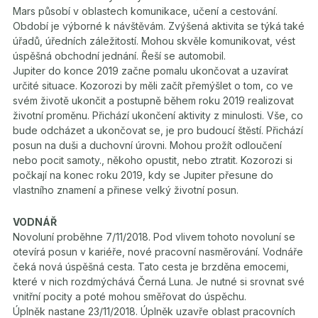
Mars působí v oblastech komunikace, učení a cestování.
Období je výborné k návštěvám. Zvýšená aktivita se týká také
úřadů, úředních záležitostí. Mohou skvěle komunikovat, vést
úspěšná obchodní jednání. Řeší se automobil.
Jupiter do konce 2019 začne pomalu ukončovat a uzavírat
určité situace. Kozorozi by měli začít přemýšlet o tom, co ve
svém životě ukončit a postupně během roku 2019 realizovat
životní proměnu. Přichází ukončení aktivity z minulosti. Vše, co
bude odcházet a ukončovat se, je pro budoucí štěstí. Přichází
posun na duši a duchovní úrovni. Mohou prožít odloučení
nebo pocit samoty., někoho opustit, nebo ztratit. Kozorozi si
počkají na konec roku 2019, kdy se Jupiter přesune do
vlastního znamení a přinese velký životní posun.
VODNÁŘ
Novoluní proběhne 7/11/2018. Pod vlivem tohoto novoluní se
otevírá posun v kariéře, nové pracovní nasměrování. Vodnáře
čeká nová úspěšná cesta. Tato cesta je brzděna emocemi,
které v nich rozdmýchává Černá Luna. Je nutné si srovnat své
vnitřní pocity a poté mohou směřovat do úspěchu.
Úplněk nastane 23/11/2018. Úplněk uzavře oblast pracovních