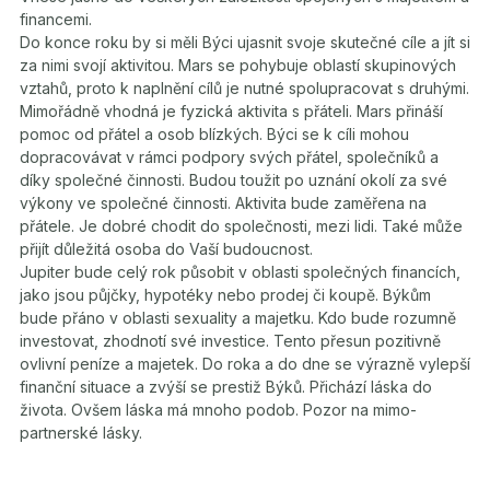
financemi.
Do konce roku by si měli Býci ujasnit svoje skutečné cíle a jít si
za nimi svojí aktivitou. Mars se pohybuje oblastí skupinových
vztahů, proto k naplnění cílů je nutné spolupracovat s druhými.
Mimořádně vhodná je fyzická aktivita s přáteli. Mars přináší
pomoc od přátel a osob blízkých. Býci se k cíli mohou
dopracovávat v rámci podpory svých přátel, společníků a
díky společné činnosti. Budou toužit po uznání okolí za své
výkony ve společné činnosti. Aktivita bude zaměřena na
přátele. Je dobré chodit do společnosti, mezi lidi. Také může
přijít důležitá osoba do Vaší budoucnost.
Jupiter bude celý rok působit v oblasti společných financích,
jako jsou půjčky, hypotéky nebo prodej či koupě. Býkům
bude přáno v oblasti sexuality a majetku. Kdo bude rozumně
investovat, zhodnotí své investice. Tento přesun pozitivně
ovlivní peníze a majetek. Do roka a do dne se výrazně vylepší
finanční situace a zvýší se prestiž Býků. Přichází láska do
života. Ovšem láska má mnoho podob. Pozor na mimo-
partnerské lásky.