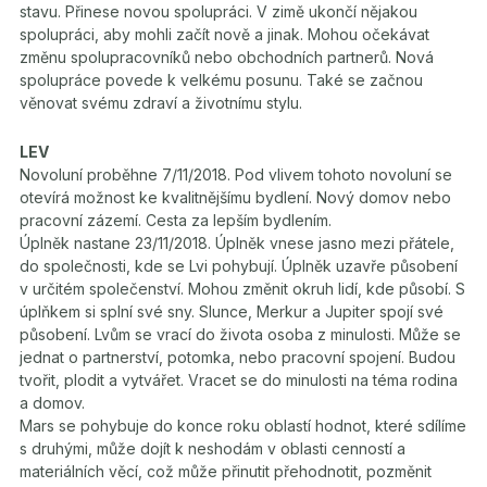
stavu. Přinese novou spolupráci. V zimě ukončí nějakou
spolupráci, aby mohli začít nově a jinak. Mohou očekávat
změnu spolupracovníků nebo obchodních partnerů. Nová
spolupráce povede k velkému posunu. Také se začnou
věnovat svému zdraví a životnímu stylu.
LEV
Novoluní proběhne 7/11/2018. Pod vlivem tohoto novoluní se
otevírá možnost ke kvalitnějšímu bydlení. Nový domov nebo
pracovní zázemí. Cesta za lepším bydlením.
Úplněk nastane 23/11/2018. Úplněk vnese jasno mezi přátele,
do společnosti, kde se Lvi pohybují. Úplněk uzavře působení
v určitém společenství. Mohou změnit okruh lidí, kde působí. S
úplňkem si splní své sny. Slunce, Merkur a Jupiter spojí své
působení. Lvům se vrací do života osoba z minulosti. Může se
jednat o partnerství, potomka, nebo pracovní spojení. Budou
tvořit, plodit a vytvářet. Vracet se do minulosti na téma rodina
a domov.
Mars se pohybuje do konce roku oblastí hodnot, které sdílíme
s druhými, může dojít k neshodám v oblasti cenností a
materiálních věcí, což může přinutit přehodnotit, pozměnit