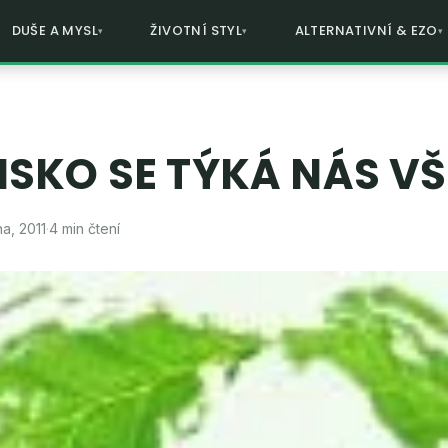
DUŠE A MYSL
ŽIVOTNÍ STYL
ALTERNATIVNÍ & EZO
SKO SE TÝKÁ NÁS V
na, 2011
·
4 min čtení