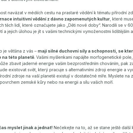
nost navázat v médiích cestu na prastaré vědění k tématu přírodní zd
arnace intuitivní vědění z dávno zapomenutých kultur
, které muse
 těch lidí, které označujete jako „Děti nové doby“. Narodili se v 60
tí a jejich úlohou je jít s vašimi technickými vymoženostmi lidštějším
to je většina z vás –
mají silné duchovní síly a schopnosti, se kt
 na této planetě
. Vašimi myšlenkami napájíte morfogenetické pole
ůže zbavit jaderné energie vašim bezprostředním chováním, pak z
de existovat svět, který pracuje s alternativními zdroji energie a vy
řírodní zdroje na vaší planetě existují v dostatečné míře. Myslete na 
 povrchem zemské kůry nebo na energii a sílu vašich moří.
čas myslet jinak a jednat!
Nečekejte na to, až se stane ještě další 