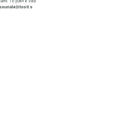
mi. To patří k vaší
sounáležitostí s