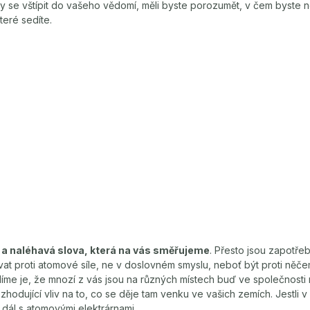
y se vštípit do vašeho vědomí, měli byste porozumět, v čem byste 
teré sedíte.
 a naléhavá slova, která na vás směřujeme
. Přesto jsou zapotřeb
vat proti atomové síle, ne v doslovném smyslu, neboť být proti něče
líme je, že mnozí z vás jsou na různých místech buď ve společnosti 
rozhodující vliv na to, co se děje tam venku ve vašich zemích. Jestli
 dál s atomovými elektrárnami.