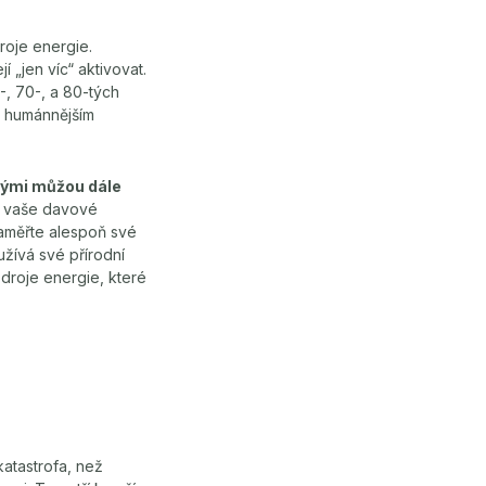
roje energie.
jí „jen víc“ aktivovat.
-, 70-, a 80-tých
 a humánnějším
erými můžou dále
, vaše davové
aměřte alespoň své
užívá své přírodní
zdroje energie, které
katastrofa, než