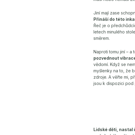
Jiní mají zase schop
Přináší do této ink
Řeč je o předchůdcích
letech minulého stole
směrem.
Naproti tomu jiní – a 
pozvednout vibrace
vědomí. Když se nem
myšlenky na to, že bu
zdroje. A věřte mi, p
jsou k dispozici pod
Lidské děti, nastal 