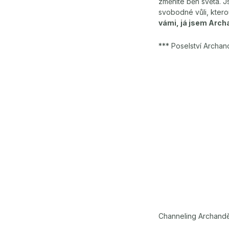
změníte běh světa. J
svobodné vůli, kter
vámi, já jsem Arch
*** Poselství Archa
Channeling Archandě