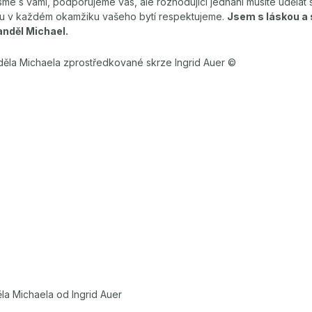
sme s vámi, podporujeme vás, ale rozhodující jednání musíte udělat sa
ou v každém okamžiku vašeho bytí respektujeme.
Jsem s láskou a 
anděl Michael.
nděla Michaela zprostředkované skrze Ingrid Auer ©
la Michaela od Ingrid Auer