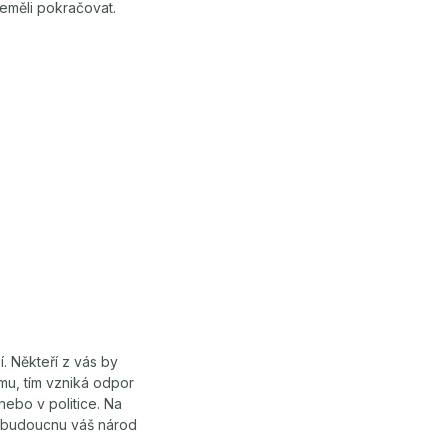
neměli pokračovat.
í. Někteří z vás by
mu, tím vzniká odpor
nebo v politice. Na
 v budoucnu váš národ