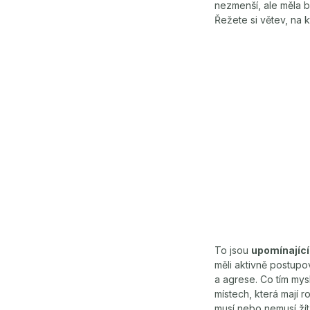
nezmenší, ale měla b
Řežete si větev, na k
To jsou
upomínající
měli aktivně postupo
a agrese. Co tím mys
místech, která mají 
musí nebo nemusí žít