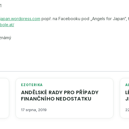
1
japan.wordpress.com
popř. na Facebooku pod „Angels for Japan“, 
bole.at/
eznámý
EZOTERIKA
A
ANDĚLSKÉ RADY PRO PŘÍPADY
LÉČEN
FINANČNÍHO NEDOSTATKU
JE JEN ODSOU
17 srpna, 2019
2