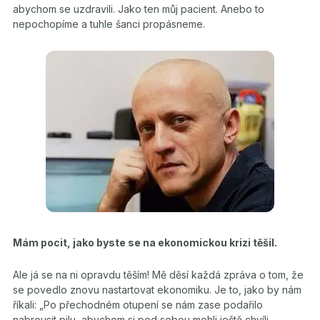
abychom se uzdravili. Jako ten můj pacient. Anebo to
nepochopíme a tuhle šanci propásneme.
Mám pocit, jako byste se na ekonomickou krizi těšil.
Ale já se na ni opravdu těším! Mě děsí každá zpráva o tom, že
se povedlo znovu nastartovat ekonomiku. Je to, jako by nám
říkali: „Po přechodném otupení se nám zase podařilo
nabrousit pilu, abychom si pod sebou mohli ještě chvíli