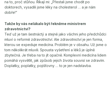
na to, proč stůňou. Říkají mi: „Přestali jsme chodit po
doktorech, vysadili jsme léky na cholesterol … a je nám
dobře!“
Takže by vás nelákalo být řekněme ministrem
zdravotnictví?
Teď už je tam šestnáctý a stejně jako všichni jeho předchůdci
mluví o reformě zdravotnictví. Ale zdravotnictví je jen forma,
kterou se expeduje medicína. Problém je v obsahu. Už jsme o
tom několikrát mluvili. Spousta vyšetření a léků je úplně
zbytečná. Je třeba na to jít opačně. Komplexní medicína lidem
pomáhá vysvětlit, jak způsob jejich života souvisí se zdravím.
Doplatky, poplatky, pojišťovny … to je jen nadstavba.