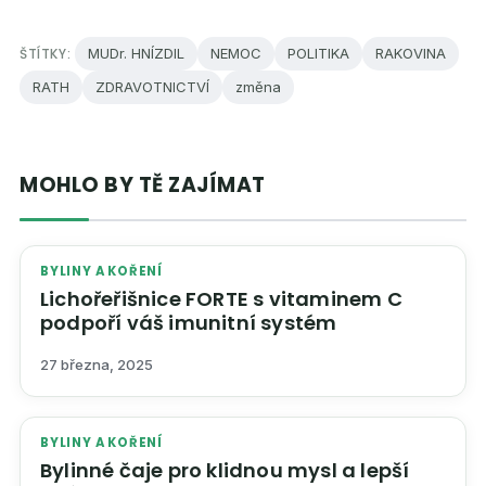
ŠTÍTKY:
MUDr. HNÍZDIL
NEMOC
POLITIKA
RAKOVINA
RATH
ZDRAVOTNICTVÍ
změna
MOHLO BY TĚ ZAJÍMAT
BYLINY A KOŘENÍ
Lichořeřišnice FORTE s vitaminem C
podpoří váš imunitní systém
27 března, 2025
BYLINY A KOŘENÍ
Bylinné čaje pro klidnou mysl a lepší