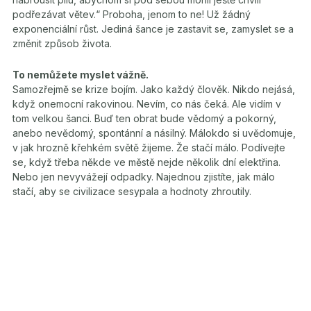
podřezávat větev.“ Proboha, jenom to ne! Už žádný
exponenciální růst. Jediná šance je zastavit se, zamyslet se a
změnit způsob života.
To nemůžete myslet vážně.
Samozřejmě se krize bojím. Jako každý člověk. Nikdo nejásá,
když onemocní rakovinou. Nevím, co nás čeká. Ale vidím v
tom velkou šanci. Buď ten obrat bude vědomý a pokorný,
anebo nevědomý, spontánní a násilný. Málokdo si uvědomuje,
v jak hrozně křehkém světě žijeme. Že stačí málo. Podívejte
se, když třeba někde ve městě nejde několik dní elektřina.
Nebo jen nevyvážejí odpadky. Najednou zjistíte, jak málo
stačí, aby se civilizace sesypala a hodnoty zhroutily.