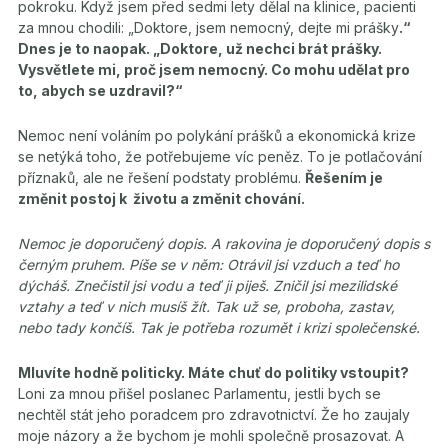
pokroku. Když jsem před sedmi lety dělal na klinice, pacienti
za mnou chodili: „Doktore, jsem nemocný, dejte mi prášky
.“
Dnes je to naopak. „Doktore, už nechci brát prášky.
Vysvětlete mi, proč jsem nemocný. Co mohu udělat pro
to, abych se uzdravil?“
Nemoc není voláním po polykání prášků a ekonomická krize
se netýká toho, že potřebujeme víc peněz. To je potlačování
příznaků, ale ne řešení podstaty problému.
Řešením je
změnit postoj k životu a změnit chování.
Nemoc je doporučený dopis. A rakovina je doporučený dopis s
černým pruhem. Píše se v něm: Otrávil jsi vzduch a teď ho
dýcháš. Znečistil jsi vodu a teď ji piješ. Zničil jsi mezilidské
vztahy a teď v nich musíš žít. Tak už se, proboha, zastav,
nebo tady končíš. Tak je potřeba rozumět i krizi společenské.
Mluvíte hodně politicky. Máte chuť do politiky vstoupit?
Loni za mnou přišel poslanec Parlamentu, jestli bych se
nechtěl stát jeho poradcem pro zdravotnictví. Že ho zaujaly
moje názory a že bychom je mohli společně prosazovat. A