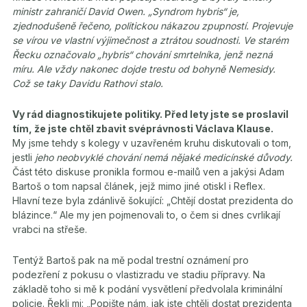
ministr zahraničí David Owen. „Syndrom hybris“ je,
zjednodušeně řečeno, politickou nákazou zpupností. Projevuje
se vírou ve vlastní výjimečnost a ztrátou soudnosti. Ve starém
Řecku označovalo „hybris“ chování smrtelníka, jenž nezná
míru. Ale vždy nakonec dojde trestu od bohyně Nemesidy.
Což se taky Davidu Rathovi stalo.
Vy rád diagnostikujete politiky. Před lety jste se proslavil
tím, že jste chtěl zbavit svéprávnosti Václava Klause.
My jsme tehdy s kolegy v uzavřeném kruhu diskutovali o tom,
jestli
jeho neobvyklé chování nemá nějaké medicínské důvody.
Část této diskuse pronikla formou e-mailů ven a jakýsi Adam
Bartoš o tom napsal článek, jejž mimo jiné otiskl i Reflex.
Hlavní teze byla zdánlivě šokující: „Chtějí dostat prezidenta do
blázince.“ Ale my jen pojmenovali to, o čem si dnes cvrlikají
vrabci na střeše.
Tentýž Bartoš pak na mě podal trestní oznámení pro
podezření z pokusu o vlastizradu ve stadiu přípravy. Na
základě toho si mě k podání vysvětlení předvolala kriminální
policie. Řekli mi: „Popište nám, jak jste chtěli dostat prezidenta