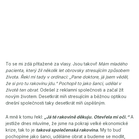
To se mi zdá přitažené za vlasy. Jsou takoví!
Mám mladého
pacienta, který žil několik let obrovsky stresujícím způsobem
života. Řekl mi tady v ordinaci: „Pane doktore, já jsem věděl,
že si pro tu rakovinu jdu.“ Pochopil to jako šanci, udělal v
životě ten obrat
. Odešel z reklamní společnosti a začal žít
novým životem. Desetkrát míň stresujícím a běžnou optikou
dnešní společnosti taky desetkrát míň úspěšným.
A mně k tomu řekl:
„Já té rakovině děkuju. Otevřela mi oči.“
A
jestliže dnes mluvíme, že jsme na pokraji velké ekonomické
krize, tak to je
taková společenská rakovina
.
My to buď
pochopíme jako šanci, uděláme obrat a budeme se modlit,