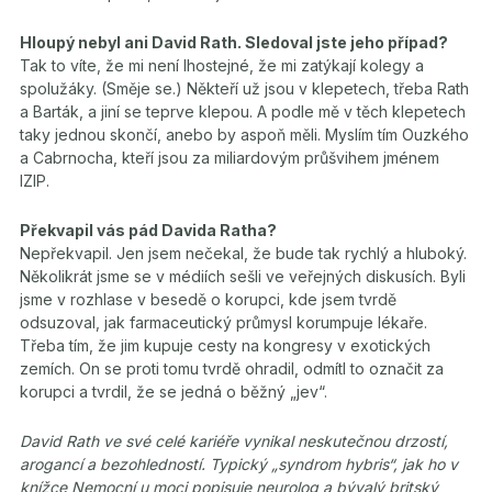
Hloupý nebyl ani David Rath. Sledoval jste jeho případ?
Tak to víte, že mi není lhostejné, že mi zatýkají kolegy a
spolužáky. (Směje se.) Někteří už jsou v klepetech, třeba Rath
a Barták, a jiní se teprve klepou. A podle mě v těch klepetech
taky jednou skončí, anebo by aspoň měli. Myslím tím Ouzkého
a Cabrnocha, kteří jsou za miliardovým průšvihem jménem
IZIP.
Překvapil vás pád Davida Ratha?
Nepřekvapil. Jen jsem nečekal, že bude tak rychlý a hluboký.
Několikrát jsme se v médiích sešli ve veřejných diskusích. Byli
jsme v rozhlase v besedě o korupci, kde jsem tvrdě
odsuzoval, jak farmaceutický průmysl korumpuje lékaře.
Třeba tím, že jim kupuje cesty na kongresy v exotických
zemích. On se proti tomu tvrdě ohradil, odmítl to označit za
korupci a tvrdil, že se jedná o běžný „jev“.
David Rath ve své celé kariéře vynikal neskutečnou drzostí,
arogancí a bezohledností. Typický „syndrom hybris“, jak ho v
knížce Nemocní u moci popisuje neurolog a bývalý britský