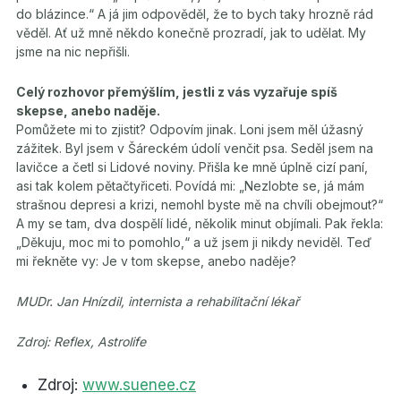
do blázince.“ A já jim odpověděl, že to bych taky hrozně rád
věděl. Ať už mně někdo konečně prozradí, jak to udělat. My
jsme na nic nepřišli.
Celý rozhovor přemýšlím, jestli z vás vyzařuje spíš
skepse, anebo naděje.
Pomůžete mi to zjistit? Odpovím jinak. Loni jsem měl úžasný
zážitek. Byl jsem v Šáreckém údolí venčit psa. Seděl jsem na
lavičce a četl si Lidové noviny. Přišla ke mně úplně cizí paní,
asi tak kolem pětačtyřiceti. Povídá mi: „Nezlobte se, já mám
strašnou depresi a krizi, nemohl byste mě na chvíli obejmout?“
A my se tam, dva dospělí lidé, několik minut objímali. Pak řekla:
„Děkuju, moc mi to pomohlo,“ a už jsem ji nikdy neviděl. Teď
mi řekněte vy: Je v tom skepse, anebo naděje?
MUDr. Jan Hnízdil, internista a rehabilitační lékař
Zdroj: Reflex, Astrolife
Zdroj:
www.suenee.cz