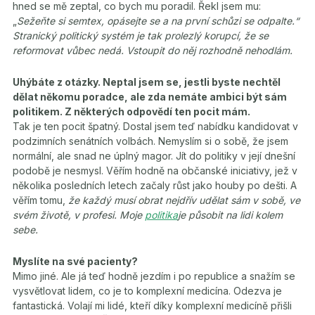
hned se mě zeptal, co bych mu poradil. Řekl jsem mu:
„
Sežeňte si semtex, opásejte se a na první schůzi se odpalte.“
Stranický politický systém je tak prolezlý korupcí, že se
reformovat vůbec nedá. Vstoupit do něj rozhodně nehodlám.
Uhýbáte z otázky. Neptal jsem se, jestli byste nechtěl
dělat někomu poradce, ale zda nemáte ambici být sám
politikem. Z některých odpovědí ten pocit mám.
Tak je ten pocit špatný. Dostal jsem teď nabídku kandidovat v
podzimních senátních volbách. Nemyslím si o sobě, že jsem
normální, ale snad ne úplný magor. Jít do politiky v její dnešní
podobě je nesmysl. Věřím hodně na občanské iniciativy, jež v
několika posledních letech začaly růst jako houby po dešti. A
věřím tomu,
že každý musí obrat nejdřív udělat sám v sobě, ve
svém životě, v profesi. Moje
politika
je působit na lidi kolem
sebe.
Myslíte na své pacienty?
Mimo jiné. Ale já teď hodně jezdím i po republice a snažím se
vysvětlovat lidem, co je to komplexní medicína. Odezva je
fantastická. Volají mi lidé, kteří díky komplexní medicíně přišli